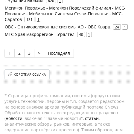
- Чувашия Мобайл
620
1
МегаФон Поволжье - МегаФон Поволжский филиал - МСС-
Поволжье - Мобильные Системы Связи-Поволжье - МСС-
Саратов
131
1
ОВС - Оптиковолоконные системы АО - ОВС Кварц
24
1
МТС Урал макрорегион - Уралтел
40
1
1
2
3
>
Последняя
КОРОТКАЯ ССЫЛКА
* Страница-профиль компании, системы (продукта или
услуги), технологии, персоны и т.п. создается редактором
на основе анализа архива публикаций портала CNews.
Обрабатываются тексты всех редакционных разделов
(
новости
, включая "Главные новости",
статьи
,
аналитические обзоры рынков, интервью, а также
содержание партнёрских проектов). Таким образом, чем