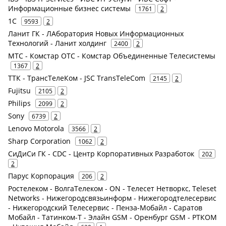
Информационные бизнес системы
1761
2
1С
9593
2
Ланит ГК - ЛАборатория Новых Информационных
Технологий - Ланит холдинг
2400
2
МТС - Комстар ОТС - Комстар Объединенные Телесистемы
1367
2
ТТК - ТрансТелеКом - JSC TransTeleCom
2145
2
Fujitsu
2105
2
Philips
2099
2
Sony
6739
2
Lenovo Motorola
3566
2
Sharp Corporation
1062
2
СиДиСи ГК - CDC - Центр Корпоративных Разработок
202
2
Парус Корпорация
206
2
Ростелеком - ВолгаТелеком - ON - Телесет Нетворкс, Teleset
Networks - Нижегородсвязьинформ - Нижегородтелесервис
- Нижегородский Телесервис - Пенза-Мобайл - Саратов
Мобайл - Татинком-Т - Элайн GSM - Оренбург GSM - РТКОМ