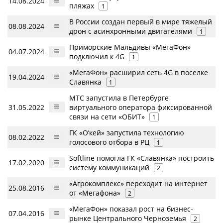
14.08.2024
пляжах
1
В России создан первый в мире тяжелый
08.08.2024
дрон с асинхронными двигателями
1
Приморские Мальдивы «МегаФон»
04.07.2024
подключил к 4G
1
«МегаФон» расширил сеть 4G в поселке
19.04.2024
Славянка
1
МТС запустила в Петербурге
31.05.2022
виртуального оператора фиксированной
связи на сети «ОБИТ»
1
ГК «О’кей» запустила технологию
08.02.2022
голосового отбора в РЦ
1
Softline помогла ГК «Славянка» построить
17.02.2020
систему коммуникаций
2
«Агрокомплекс» переходит на интернет
25.08.2016
от «Мегафона»
2
«МегаФон» показал рост на бизнес-
07.04.2016
рынке Центрального Черноземья
2