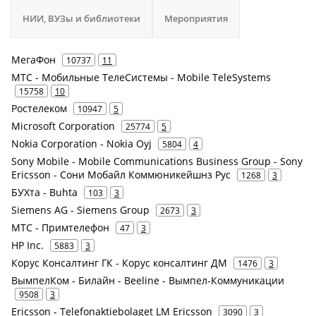
НИИ, ВУЗы и библиотеки
Мероприятия
МегаФон
10737
11
МТС - Мобильные ТелеСистемы - Mobile TeleSystems
15758
10
Ростелеком
10947
5
Microsoft Corporation
25774
5
Nokia Corporation - Nokia Oyj
5804
4
Sony Mobile - Mobile Communications Business Group - Sony
Ericsson - Сони Мобайл Коммюникейшнз Рус
1268
3
БУХта - Buhta
103
3
Siemens AG - Siemens Group
2673
3
МТС - Примтелефон
47
3
HP Inc.
5883
3
Корус Консалтинг ГК - Корус консалтинг ДМ
1476
3
ВымпелКом - Билайн - Beeline - Вымпел-Коммуникации
9508
3
Ericsson - Telefonaktiebolaget LM Ericsson
3090
3