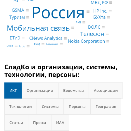
МВД РФ
Россия
GSMA
HP Inc.
БУХта
Туризм
PMI
Мобильная связь
ВОЛС
Телефон
БТиЭ
CNews Analytics
Nokia Corporation
Таможня
РЖД
Dixis
Ardo
СладКо и организации, системы,
технологии, персоны:
ИКТ
Организации
Ведомства
Ассоциации
Технологии
Системы
Персоны
География
Статьи
Пресса
ИАА