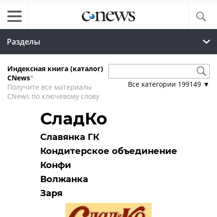
Разделы
Индексная книга (каталог)
CNews
*
Все категории
199149
▼
Получите все материалы
CNews по ключевому слову
СладКо
Славянка ГК
Кондитерское объединение
Конфи
Волжанка
Заря