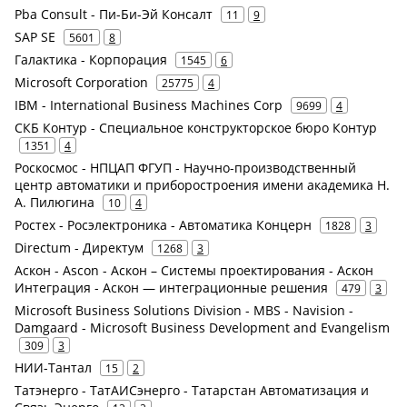
Pba Consult - Пи-Би-Эй Консалт
11
9
SAP SE
5601
8
Галактика - Корпорация
1545
6
Microsoft Corporation
25775
4
IBM - International Business Machines Corp
9699
4
СКБ Контур - Специальное конструкторское бюро Контур
1351
4
Роскосмос - НПЦАП ФГУП - Научно-производственный
центр автоматики и приборостроения имени академика Н.
А. Пилюгина
10
4
Ростех - Росэлектроника - Автоматика Концерн
1828
3
Directum - Директум
1268
3
Аскон - Ascon - Аскон – Системы проектирования - Аскон
Интеграция - Аскон — интеграционные решения
479
3
Microsoft Business Solutions Division - MBS - Navision -
Damgaard - Microsoft Business Development and Evangelism
309
3
НИИ-Тантал
15
2
Татэнерго - ТатАИСэнерго - Татарстан Автоматизация и