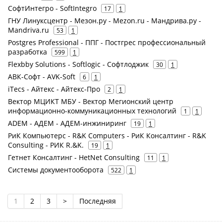
СофтИнтегро - SoftIntegro
17
1
ГНУ Линуксцентр - Мезон.ру - Mezon.ru - Мандрива.ру -
Mandriva.ru
53
1
Postgres Professional - ППГ - Постгрес профессиональный
разработка
599
1
Flexbby Solutions - Softlogic - Софтлоджик
30
1
АВК-Софт - AVK-Soft
6
1
iTecs - Айтекс - Айтекс-Про
2
1
Вектор МЦИКТ МБУ - Вектор Мегионский центр
информационно-коммуникационных технологий
1
1
ADEM - АДЕМ - АДЕМ-инжиниринг
19
1
РиК Компьютерс - R&K Computers - РиК Консалтинг - R&K
Consulting - РИК R.&K.
19
1
Гетнет Консалтинг - HetNet Consulting
11
1
Системы документооборота
522
1
1
2
3
>
Последняя