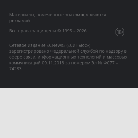
Материалы, помеченные знаком ■, являются
рекламой
Все права защищены © 1995 – 2026
Сетевое издание «CNews» («СиНьюс»)
зарегистрировано Федеральной службой по надзору в
сфере связи, информационных технологий и массовых
коммуникаций 09.11.2018 за номером Эл № ФС77 –
74283