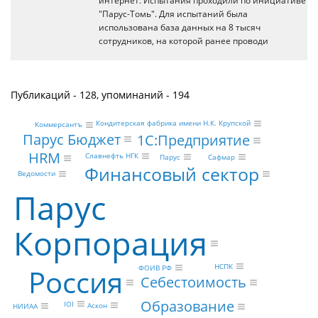
интернет. Испытания проходили по инициативе
"Парус-Томь". Для испытаний была
использована база данных на 8 тысяч
сотрудников, на которой ранее проводи
Публикаций - 128, упоминаний - 194
Кондитерская фабрика имени Н.К. Крупской
Коммерсантъ
Парус Бюджет
1С:Предприятие
HRM
Славнефть НГК
Парус
Сафмар
Финансовый сектор
Ведомости
Парус
Корпорация
НСПК
ФОИВ РФ
Россия
Себестоимость
Образование
IOI
Аскон
НИИАА