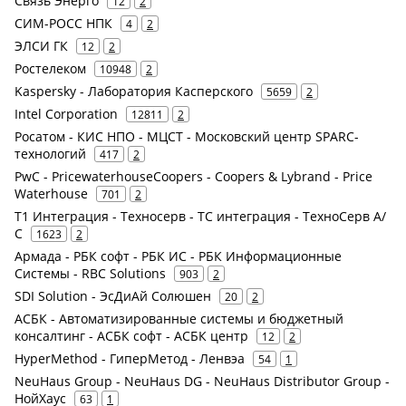
Связь Энерго
12
2
СИМ-РОСС НПК
4
2
ЭЛСИ ГК
12
2
Ростелеком
10948
2
Kaspersky - Лаборатория Касперского
5659
2
Intel Corporation
12811
2
Росатом - КИС НПО - МЦСТ - Московский центр SPARC-
технологий
417
2
PwC - PricewaterhouseCoopers - Coopers & Lybrand - Price
Waterhouse
701
2
Т1 Интеграция - Техносерв - ТС интеграция - ТехноСерв А/
С
1623
2
Армада - РБК софт - РБК ИС - РБК Информационные
Системы - RBC Solutions
903
2
SDI Solution - ЭсДиАй Солюшен
20
2
АСБК - Автоматизированные системы и бюджетный
консалтинг - АСБК софт - АСБК центр
12
2
HyperMethod - ГиперМетод - Ленвэа
54
1
NeuHaus Group - NeuHaus DG - NeuHaus Distributor Group -
НойХаус
63
1