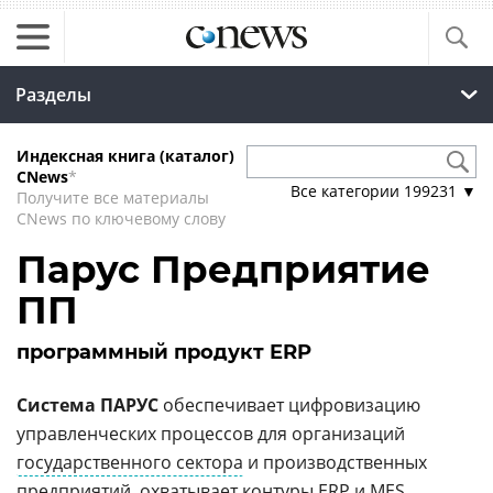
Разделы
Индексная книга (каталог)
CNews
*
Все категории
199231
▼
Получите все материалы
CNews по ключевому слову
Парус Предприятие
ПП
программный продукт ERP
Система ПАРУС
обеспечивает цифровизацию
управленческих процессов для организаций
государственного сектора
и производственных
предприятий, охватывает контуры
ERP
и
MES
.