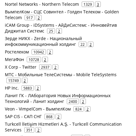
Nortel Networks - Northern Telecom
1329
3
ВымпелКом - СЦС Совинтел - Голден Телеком - Golden
Telecom
917
2
iCAM Group - iDSystems - АйДиСистемс - Инновейтив
Диджитал Системс
25
2
Зерде НИКХ - Zerde - Национальный
инфокоммуникационный холдинг
22
2
Ростелеком
10942
2
МегаФон
10728
2
X Corp - Twitter
2937
2
МТС - Мобильные ТелеСистемы - Mobile TeleSystems
15749
2
HP Inc.
5883
2
Ланит ГК - ЛАборатория Новых Информационных
Технологий - Ланит холдинг
2400
2
Veon - VimpelCom - ВымпелКом
824
2
SAP CIS - САП СНГ
868
2
Turkcell İletişim Hizmetleri A.Ş. - Turkcell Communication
Services
351
2