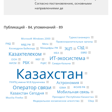
Согласно постановлению, основными
направлениями де
Публикаций - 84, упоминаний - 89
Туркестанэнерго
Microsoft Windows 2000
Правоохранительные органы
РЖД
Meta
МВД РФ
СЭД
ЭЦП
Минцифры РФ
Космодром Байконур
Казахтелеком
EBRD
IKEA
ИТ-экосистема
WEF
ООН
РБК
РЦКС
НИСМ
Самрук-Казына
Казахстан
Астрономия
ГКНПЦ имени М.В.Хруничева
Оператор связи
ФОИВ РФ
GSMA
Мобильная связь
Казахстан Сегодня
Президент Республики Казахстан
Mozilla Firefox
Сбер
Федеральное космическое агентство