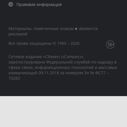
Правовая информация
Материалы, помеченные знаком ■, являются
рекламой
Все права защищены © 1995 – 2026
Сетевое издание «CNews» («СиНьюс»)
зарегистрировано Федеральной службой по надзору в
сфере связи, информационных технологий и массовых
коммуникаций 09.11.2018 за номером Эл № ФС77 –
74283