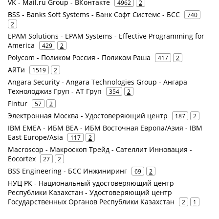
VK - Mail.ru Group - ВКонтакте
4962
2
BSS - Banks Soft Systems - Банк Софт Системс - БСС
740
2
EPAM Solutions - EPAM Systems - Effective Programming for
America
429
2
Polycom - Поликом Россия - Поликом Раша
417
2
АйТи
1519
2
Angara Security - Angara Technologies Group - Ангара
Технолоджиз Груп - АТ Груп
354
2
Fintur
57
2
Электронная Москва - Удостоверяющий центр
187
2
IBM EMEA - ИБМ ВЕА - ИБМ Восточная Европа/Азия - IBM
East Europe/Asia
117
2
Macroscop - Макроскоп Трейд - Сателлит Инновация -
Eocortex
27
2
BSS Engineering - БСС Инжиниринг
69
2
НУЦ РК - Национальный удостоверяющий центр
Республики Казахстан - Удостоверяющий центр
Государственных Органов Республики Казахстан
2
1