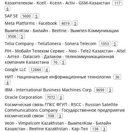
Казахтелеком - Kcell - Кселл - Activ - GSM-Казахстан
117
6
SAP SE
5600
5
Meta Platforms - Facebook
4619
5
ВымпелКом - Билайн - Beeline - Вымпел-Коммуникации
9506
5
Telia Company - TeliaSonera - Sonera Telecom
1053
5
PIH - Мобайл Телеком Сервис - Neo - Tele2 Казахстан - Altel
- Алтел - Dalacom - Далаком - телекоммуникационная
компания Казахстана
76
5
Google LLC
12684
4
НИТ - Национальные информационные технологии
36
4
IBM - International Business Machines Corp
9699
3
Oracle Corporation
7072
3
Космическая связь ГПКС ФГУП - RSCC - Russian Satellite
Communications Company - Государственное предприятие
космической связи
598
3
Veon - Vimpelcom Kazakhstan - ВымпелКом - Билайн
Казахстан - Beeline Kazakhstan - Кар-Тел
138
3