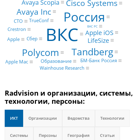
Cisco Systems
Avaya Scopia
Avaya Inc
Россия
TrueConf
CTO
ВКС
ВАС РС
Crestron
Apple iOS
Сбер
LifeSize
Apple
Tandberg
Polycom
БМ-Банк Россия
Образование
Apple Mac
Wainhouse Research
Radvision и организации, системы,
технологии, персоны:
ИКТ
Организации
Ведомства
Технологии
Системы
Персоны
География
Статьи