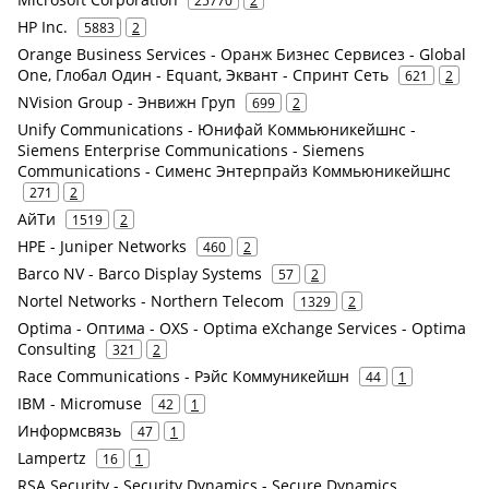
25770
2
HP Inc.
5883
2
Orange Business Services - Оранж Бизнес Сервисез - Global
One, Глобал Один - Equant, Эквант - Спринт Сеть
621
2
NVision Group - Энвижн Груп
699
2
Unify Communications - Юнифай Коммьюникейшнс -
Siemens Enterprise Communications - Siemens
Communications - Сименс Энтерпрайз Коммьюникейшнс
271
2
АйТи
1519
2
HPE - Juniper Networks
460
2
Barco NV - Barco Display Systems
57
2
Nortel Networks - Northern Telecom
1329
2
Optima - Оптима - OXS - Optima eXchange Services - Optima
Consulting
321
2
Race Communications - Рэйс Коммуникейшн
44
1
IBM - Micromuse
42
1
Информсвязь
47
1
Lampertz
16
1
RSA Security - Security Dynamics - Secure Dynamics