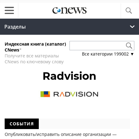
Разделы
Индексная книга (каталог)
CNews
*
Все категории
199002
▼
Получите все материалы
CNews по ключевому слову
Radvision
СОБЫТИЯ
Опубликовать/исправить описание организации —