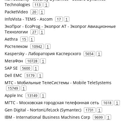
Technologies
113
1
PacketVideo
20
1
InfoVista - TEMS - Ascom
17
1
ЭкоПрог - EcoProg - Экопрог АТ - Экопрог Авиационные
Технологии
27
1
Aethra
15
1
Ростелеком
10942
1
Kaspersky - Лаборатория Касперского
5654
1
МегаФон
10728
1
SAP SE
5600
1
Dell EMC
5179
1
МТС - Мобильные ТелеСистемы - Mobile TeleSystems
15749
1
Apple Inc
13149
1
МГТС - Московская городская телефонная сеть
1618
1
Gen Digital - NortonLifeLock (Symantec)
1731
1
IBM - International Business Machines Corp
9699
1