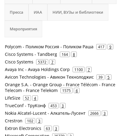
Пресса
ИАА
НИИ, ВУЗы и библиотеки
Мероприятия
Polycom - Поликом Россия - Поликом Раша
417
9
Cisco Systems - Tandberg
164
8
Cisco Systems
5372
7
Avaya Inc - Avaya Holdings Corp
1100
7
Avicon Technologies - Авикон Текнолоджис
39
5
Orange S.A. - Orange Group - France Télécom - France
Telecom - France Telekom
1575
4
LifeSize
52
4
TrueConf - ТруКонф
453
3
Nokia Alcatel-Lucent - Алкатель-Лусент
2666
3
Crestron
102
3
Extron Electronics
63
3
Microsoft Corporation