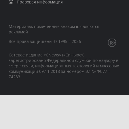
Правовая информация
Материалы, помеченные знаком ■, являются
рекламой
Все права защищены © 1995 – 2026
Сетевое издание «CNews» («СиНьюс»)
зарегистрировано Федеральной службой по надзору в
сфере связи, информационных технологий и массовых
коммуникаций 09.11.2018 за номером Эл № ФС77 –
74283