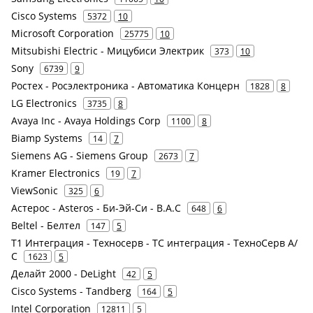
Cisco Systems
5372
10
Microsoft Corporation
25775
10
Mitsubishi Electric - Мицубиси Электрик
373
10
Sony
6739
9
Ростех - Росэлектроника - Автоматика Концерн
1828
8
LG Electronics
3735
8
Avaya Inc - Avaya Holdings Corp
1100
8
Biamp Systems
14
7
Siemens AG - Siemens Group
2673
7
Kramer Electronics
19
7
ViewSonic
325
6
Астерос - Asteros - Би-Эй-Си - B.A.C
648
6
Beltel - Белтел
147
5
Т1 Интеграция - Техносерв - ТС интеграция - ТехноСерв А/
С
1623
5
Делайт 2000 - DeLight
42
5
Cisco Systems - Tandberg
164
5
Intel Corporation
12811
5