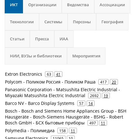
ИКТ
Организации
Ведомства
Ассоциации
Технологии
Системы
Персоны
География
Статьи
Пресса
ИАА
НИИ, ВУЗы и библиотеки
Мероприятия
Extron Electronics
63
41
Polycom - Поликом Россия - Поликом Раша
417
20
Panasonic Corporation - Matsushita Electric Industrial -
Miyazaki Matsushita Electric Industrial
2692
19
Barco NV - Barco Display Systems
57
14
Bosch - Bosch and Siemens Home Appliances Group - BSH
Hausgeräte - Bosch-Siemens Hausgeräte - BSHG - Robert
Bosch GmbH - БСХ бытовые приборы
497
11
Polymedia - Полимедиа
158
11
Samsung Electronics
11065
10