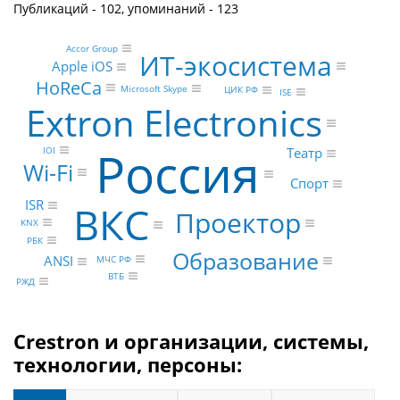
Публикаций - 102, упоминаний - 123
Accor Group
ИТ-экосистема
Apple iOS
HoReCa
Microsoft Skype
ЦИК РФ
ISE
Extron Electronics
Россия
Театр
IOI
Wi-Fi
Спорт
ISR
ВКС
Проектор
KNX
РБК
Образование
ANSI
МЧС РФ
ВТБ
РЖД
Crestron и организации, системы,
технологии, персоны: