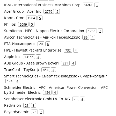
IBM - International Business Machines Corp
9699
5
Acer Group - Acer Inc
2776
5
Крок - Croc
1964
5
Philips
2099
5
Sumitomo - NEC - Nippon Electric Corporation
1783
5
Avicon Technologies - Авикон Текнолоджис
39
4
РТА-Инжиниринг
20
4
HPE - Hewlett Packard Enterprise
732
4
Apple Inc
13156
4
ABB Group - Asea Brown Boveri
331
4
TrueConf - ТруКонф
454
4
Smart Technologies - Смарт текнолоджис - Смарт-холдинг
174
4
Schneider Electric - APC - American Power Conversion - APC
by Schneider Electric
454
4
Sennheiser electronic GmbH & Co. KG
75
4
Radvision
21
3
Beyerdynamic
23
3