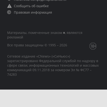
Сообщить об ошибке
Правовая информация
Материалы, помеченные знаком ■, являются
рекламой
Все права защищены © 1995 – 2026
Сетевое издание «CNews» («СиНьюс»)
зарегистрировано Федеральной службой по надзору в
сфере связи, информационных технологий и массовых
коммуникаций 09.11.2018 за номером Эл № ФС77 –
74283