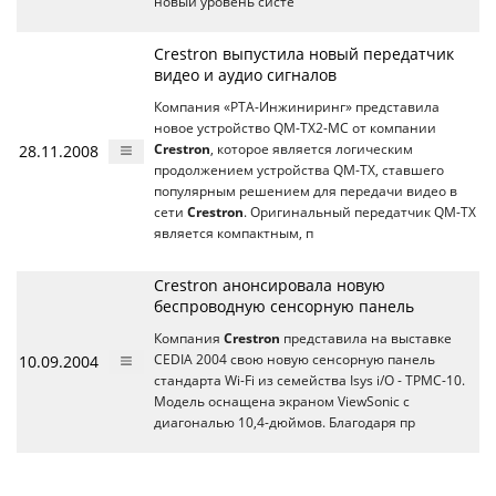
новый уровень систе
Crestron выпустила новый передатчик
видео и аудио сигналов
Компания «РТА-Инжиниринг» представила
новое устройство QM-TX2-MC от компании
28.11.2008
Crestron
, которое является логическим
продолжением устройства QM-TX, ставшего
популярным решением для передачи видео в
сети
Crestron
. Оригинальный передатчик QM-TX
является компактным, п
Crestron анонсировала новую
беспроводную сенсорную панель
Компания
Crestron
представила на выставке
10.09.2004
CEDIA 2004 свою новую сенсорную панель
стандарта Wi-Fi из семейства Isys i/O - TPMC-10.
Модель оснащена экраном ViewSonic с
диагональю 10,4-дюймов. Благодаря пр