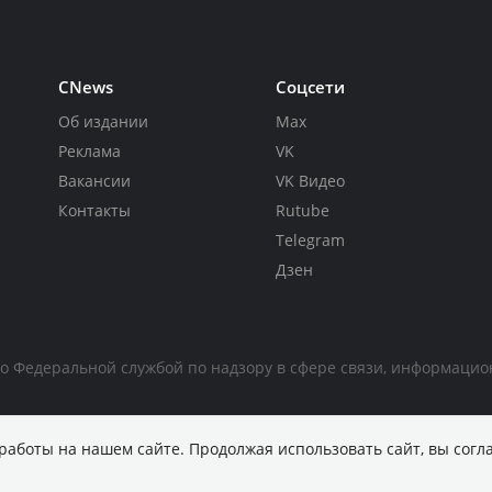
CNews
Соцсети
Об издании
Max
Реклама
VK
Вакансии
VK Видео
Контакты
Rutube
Telegram
Дзен
но Федеральной службой по надзору в сфере связи, информаци
работы на нашем сайте. Продолжая использовать сайт, вы согл