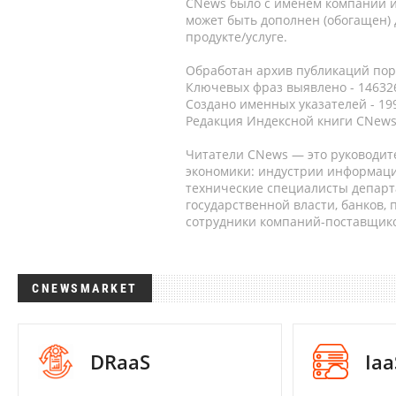
CNews было с именем компании и
может быть дополнен (обогащен)
продукте/услуге.
Обработан архив публикаций порт
Ключевых фраз выявлено - 146326
Создано именных указателей - 19
Редакция Индексной книги CNews
Читатели CNews — это руководит
экономики: индустрии информаци
технические специалисты депар
государственной власти, банков,
сотрудники компаний-поставщико
CNEWSMARKET
DRaaS
Iaa