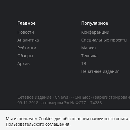
Главное
Популярное
Новости
Конференции
Аналитика
Специальные проекты
Рейтинги
Маркет
Обзоры
Техника
Архив
ТВ
Печатные издания
Сетевое издание «CNews» («СиНьюс») зарегистрирова
09.11.2018 за номером Эл № ФС77 – 74283
Мы используем Сookies для обеспечения наилучшего опыта 
Пользовательского соглашения
.