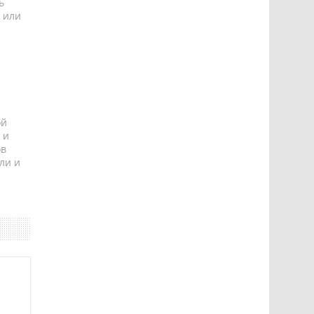
ь
 или
ой
 и
ов
ли и