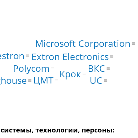
Microsoft Corporation
estron
Extron Electronics
Polycom
ВКС
Крок
ЦМТ
UC
ghouse
 системы, технологии, персоны: