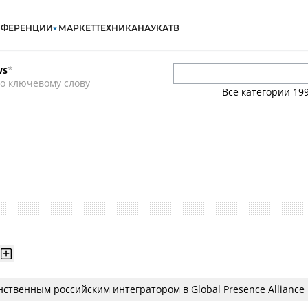
НФЕРЕНЦИИ
МАРКЕТ
ТЕХНИКА
НАУКА
ТВ
ws
*
о ключевому слову
Все категории
19
нственным российским интегратором в Global Presence Alliance