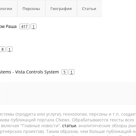
ологии
Персоны
География
Статьи
ком Раша
417
1
8
1
Systems - Vista Controls System
5
1
темы (продукта или услуги), технологии, персоны и т.п. создае
рхива публикаций портала CNews. Обрабатываются тексты всех
, включая "Главные новости",
статьи
, аналитические обзоры рын
ртнёрских проектов). Таким образом, чем больше публикаций н