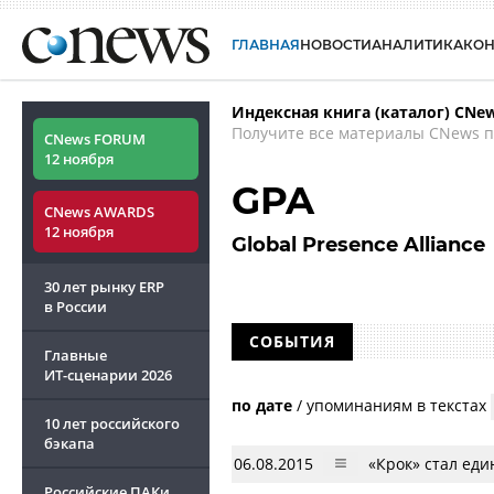
ГЛАВНАЯ
НОВОСТИ
АНАЛИТИКА
КО
Индексная книга (каталог) CNe
Получите все материалы CNews п
CNews FORUM
12 ноября
GPA
CNews AWARDS
12 ноября
Global Presence Alliance
30 лет рынку ERP
в России
СОБЫТИЯ
Главные
ИТ-сценарии
2026
по дате
/
упоминаниям в текстах
10 лет российского
бэкапа
06.08.2015
«Крок» стал еди
Российские ПАКи