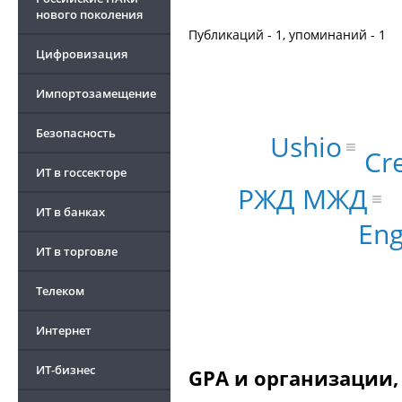
нового поколения
Публикаций - 1, упоминаний - 1
Цифровизация
Импортозамещение
Безопасность
Ushio
Cr
ИТ в госсекторе
РЖД МЖД
ИТ в банках
En
ИТ в торговле
Телеком
Интернет
ИТ-бизнес
GPA и организации,