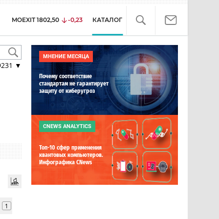
MOEXIT
1802,50
-0,23
КАТАЛОГ
МНЕНИЕ МЕСЯЦА
9231
▼
Почему соответствие
стандартам не гарантирует
защиту от киберугроз
CNEWS ANALYTICS
Топ-10 сфер применения
квантовых компьютеров.
Инфографика CNews
1