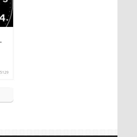
—
5129