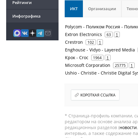
Рейтинги
ИКТ
Организации
Техн
Инфографика
Polycom - Поликом Россия - Поли
Extron Electronics
63
1
Crestron
102
1
Enghouse - Vidyo - Layered Media
Крок - Croc
1964
1
Microsoft Corporation
25775
1
Ushio - Christie - Christie Digital 
КОРОТКАЯ ССЫЛКА
* Страница-профиль компании, сис
редактором на основе анализа а
редакционных разделов (
новости
интервью, а также содержание па