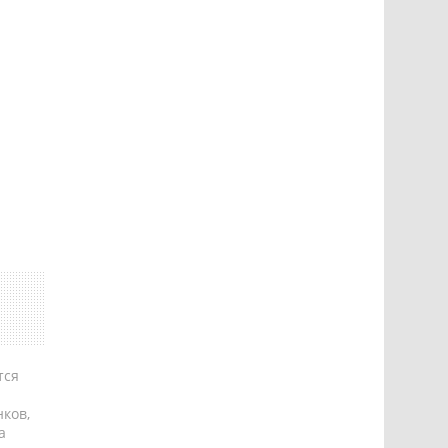
тся
ков,
а