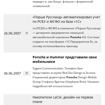
передач и, как бонус, флешка с фирменной
символикой.
«Порше Руссланд» автоматизировал учет
по РСБУ и МСФО на базе «1С»
та (РСБУ) и МСФО в компании «Порше Руссланд»
26.06.2007
— дочернем предприятии немецкой
автомобильной компании
Porsche
AG. Система
создана на платформе «1С:Предприятие 8», за
основу использовалось приклад
Porsche и Hummer представили свои
мобильники
Sagem Communication. Телефон был
06.06.2007
представлен в музее Red Dot Design в Эссене
(Германия) директором
Porsche
Design Mobile
Group Стефани Бретом (Stephane Bret). Никаких
подробностей относительно
Накопители LaCie: дизайн на первом
плане