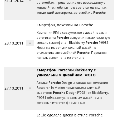
31.01.2014
автомобиля представила его воссозданную
копию. Что любопытно в свете сегодняшних
тенденций автопрома, автомобиль
Porsche
Смартфон, похожий на Porsche
Компания RIM в содружестве с дизайнерами
автогиганта
Porsche
выпустили эксклюзивную
28.10.2011
модель смартфона - Blackberry
Porsche
P‘9981.
Новинка имеет уникальный дизайн в
стилистике автомобилей
Porsche
. Передняя
панель выполнена из стально
Смартфон Porsche-BlackBerry с
уникальным дизайном. ФОТО
Ателье
Porsche
Design и канадская компания
27.10.2011
Research In Motion представили элитный
смартфон
Porsche
Design P’9981 от BlackBerry.
P’9981 обладает узнаваемым дизайном, в
котором читаются фирменные
LaCie сделала диски в стиле Porsche