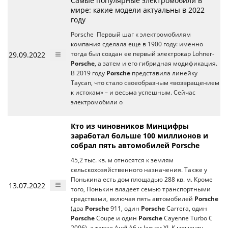
Самые популярные электромобили в
мире: какие модели актуальны в 2022
году
Porsche Первый шаг к электромобилям
компания сделала еще в 1900 году: именно
29.09.2022
тогда был создан ее первый электрокар Lohner-
Porsche
, а затем и его гибридная модификация.
В 2019 году
Porsche
представила линейку
Taycan, что стало своеобразным «возвращением
к истокам» – и весьма успешным. Сейчас
электромобили о
Кто из чиновников Минцифры
заработал больше 100 миллионов и
собрал пять автомобилей Porsche
45,2 тыс. кв. м относятся к землям
сельскохозяйственного назначения. Также у
Понькина есть дом площадью 288 кв. м. Кроме
13.07.2022
того, Понькин владеет семью транспортными
средствами, включая пять автомобилей
Porsche
(два
Porsche
911, один
Porsche
Carrera, один
Porsche
Coupe и один
Porsche
Cayenne Turbo C
2006), а также Audi A6 и Jaguar XJ. К моменту