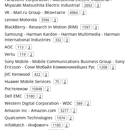
Miyazaki Matsushita Electric Industrial
2692
3
VK - Mail.ru Group - ВКонтакте
4964
3
Lenovo Motorola
3566
3
BlackBerry - Research In Motion (RIM)
1597
3
Samsung - Harman Kardon - Harman Multimedia - Harman
International Industries
332
3
AOC
113
3
Vertu
119
2
Sony Mobile - Mobile Communications Business Group - Sony
Ericsson - Сони Мобайл Коммюникейшнз Рус
1268
2
JVC Kenwood
422
2
Huawei Mobile Services
75
2
Ростелеком
10948
2
Dell EMC
5180
2
Western Digital Corporation - WDC
589
2
Amazon Inc - Amazon.com
3277
2
Qualcomm Technologies
1974
2
InfoWatch - Инфовотч
1185
2