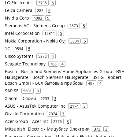
LG Electronics
3735
6
Leica Camera
282
6
Nvidia Corp
4003
5
Siemens AG - Siemens Group
2673
5
Intel Corporation
12811
5
Nokia Corporation - Nokia Oyj
5804
5
1С
9594
5
Cisco Systems
5372
4
Seagate Technology
766
4
Bosch - Bosch and Siemens Home Appliances Group - BSH
Hausgeräte - Bosch-Siemens Hausgeräte - BSHG - Robert
Bosch GmbH - БСХ бытовые приборы
497
4
SAP SE
5601
3
Xiaomi - Сяоми
2233
3
ASUS - AsusTek Computer Inc
2174
3
Oracle Corporation
7074
3
Acer Group - Acer Inc
2776
3
Mitsubishi Electric - Мицубиси Электрик
373
3
Panasonic Corporation - Matsushita Electric Industrial -