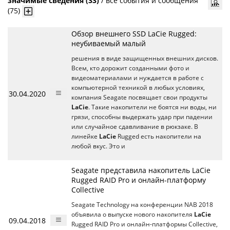
значимые сведения (33)
/
все события и сообщения
(75)
Обзор внешнего SSD LaCie Rugged:
неубиваемый малый
решения в виде защищенных внешних дисков.
Всем, кто дорожит созданными фото и
видеоматериалами и нуждается в работе с
компьютерной техникой в любых условиях,
30.04.2020
компания Seagate посвящает свои продукты
LaCie
. Такие накопители не боятся ни воды, ни
грязи, способны выдержать удар при падении
или случайное сдавливание в рюкзаке. В
линейке
LaCie
Rugged есть накопители на
любой вкуc. Это и
Seagate представила накопитель LaCie
Rugged RAID Pro и онлайн-платформу
Collective
Seagate Technology на конференции NAB 2018
объявила о выпуске нового накопителя
LaCie
09.04.2018
Rugged RAID Pro и онлайн-платформы Collective,