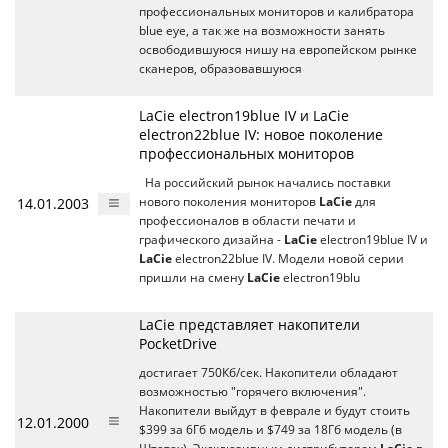
профессиональных мониторов и калибратора
blue eye, а так же на возможности занять
освободившуюся нишу на европейском рынке
сканеров, образовавшуюся
LaCie electron19blue IV и LaCie
electron22blue IV: новое поколение
профессиональных мониторов
На российский рынок начались поставки
14.01.2003
нового поколения мониторов
LaCie
для
профессионалов в области печати и
графического дизайна -
LaCie
electron19blue IV и
LaCie
electron22blue IV. Модели новой серии
пришли на смену
LaCie
electron19blu
LaCie представляет накопители
PocketDrive
достигает 750Кб/сек. Накопители обладают
возможностью "горячего включения".
Накопители выйдут в феврале и будут стоить
12.01.2000
$399 за 6Гб модель и $749 за 18Гб модель (в