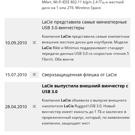
Мбит, Wi-Fi IEEE 802.11 b/g/n 2.4 ГГц и жесткий
диск на 1 или 2Тб. Wireless Space
LaCie представила самые миниатюрные
USB 3.0-винчестеры
Компания
LaCie
представила самые компактные
10.09.2010
внешние жесткие диски для ноутбуков. Модели
LaCie
Rikki и Minimus поддерживают стандарт
передачи данных USB 3.0 со скоростью чтения 5
Гбит/с. Оба винче
15.07.2010
Сверхзащищенная флешка от LaCie
LaCie выпустила внешний винчестер с
USB 3.0
Компания
LaCie
объявила о выпуске внешнего
28.04.2010
накопителя
LaCie
Rugged USB 3.0. Новый
винчестер имеет емкость до 1 ТБ и заключен в
прорезиненный корпус, который, по заявлениям
компании, защищает жест