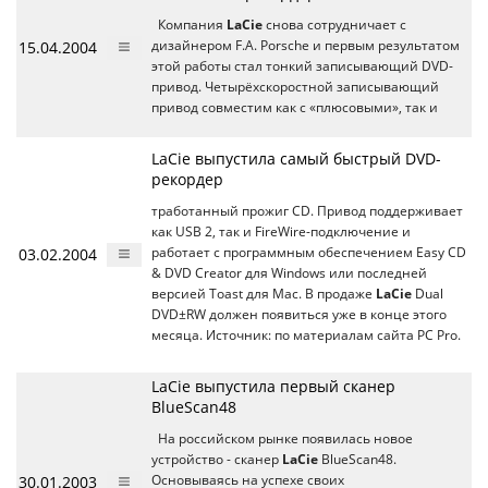
Компания
LaCie
снова сотрудничает с
15.04.2004
дизайнером F.A. Porsche и первым результатом
этой работы стал тонкий записывающий DVD-
привод. Четырёхскоростной записывающий
привод совместим как с «плюсовыми», так и
LaCie выпустила самый быстрый DVD-
рекордер
тработанный прожиг CD. Привод поддерживает
как USB 2, так и FireWire-подключение и
03.02.2004
работает с программным обеспечением Easy CD
& DVD Creator для Windows или последней
версией Toast для Mac. В продаже
LaCie
Dual
DVD±RW должен появиться уже в конце этого
месяца. Источник: по материалам сайта PC Pro.
LaCie выпустила первый сканер
BlueScan48
На российском рынке появилась новое
устройство - сканер
LaCie
BlueScan48.
30.01.2003
Основываясь на успехе своих