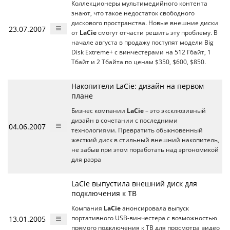
Коллекционеры мультимедийного контента
знают, что такое недостаток свободного
дискового пространства. Новые внешние диски
23.07.2007
от
LaCie
смогут отчасти решить эту проблему. В
начале августа в продажу поступят модели Big
Disk Extreme+ с винчестерами на 512 Гбайт, 1
Тбайт и 2 Тбайта по ценам $350, $600, $850.
Накопители LaCie: дизайн на первом
плане
Бизнес компании
LaCie
– это эксклюзивный
дизайн в сочетании с последними
04.06.2007
технологиями. Превратить обыкновенный
жесткий диск в стильный внешний накопитель,
не забыв при этом поработать над эргономикой
для разра
LaCie выпустила внешний диск для
подключения к ТВ
Компания
LaCie
анонсировала выпуск
13.01.2005
портативного USB-винчестера с возможностью
прямого подключения к ТВ для просмотра видео