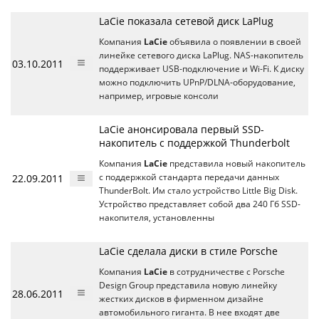
LaCie показала сетевой диск LaPlug
Компания
LaCie
объявила о появлении в своей
линейке сетевого диска LaPlug. NAS-накопитель
03.10.2011
поддерживает USB-подключение и Wi-Fi. К диску
можно подключить UPnP/DLNA-оборудование,
например, игровые консоли
LaCie анонсировала первый SSD-
накопитель с поддержкой Thunderbolt
Компания
LaCie
представила новый накопитель
22.09.2011
с поддержкой стандарта передачи данных
ThunderBolt. Им стало устройство Little Big Disk.
Устройство представляет собой два 240 Гб SSD-
накопителя, установленны
LaCie сделала диски в стиле Porsche
Компания
LaCie
в сотрудничестве с Porsche
Design Group представила новую линейку
28.06.2011
жестких дисков в фирменном дизайне
автомобильного гиганта. В нее входят две