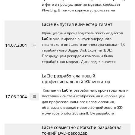
и фото и прослушивания музыки, сообщает
PhysOrg. В тонком корпусе устройства на
LaCie выпустил винчестер-гигант
Французский производитель жестких дисков
LaCie
анонсировал выпуск очередного
14.07.2004
гигантского внешнего винчестера-связки - 1,6
терабайтного Bigger Disk Extreme (BDE).
Предыдущим рекордом компании была
терабайтная модель. Диск подключается
LaCie разработала новый
профессиональный ЖК-монитор
Компания
LaCie
, разработчик, производитель и
17.06.2004
поставщик систем отображения информации
для профессионального использования,
объявила о выходе нового 20-дюймового ЖК-
монитора photon20visionII. Он разработа
LaCie совместно с Porsche разработал
тонкий DVD-рекордер