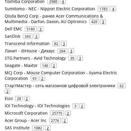
Toshiba Corporation
2980
4
Sumitomo - NEC - Nippon Electric Corporation
1783
4
Qisda BenQ Corp - ранее Acer Communications &
Multimedia - Darfon, Daxon, AU Optronics
420
3
Dell EMC
5180
3
SanDisk
343
3
Transcend Information
82
3
Ланит - diHouse - Дихаус
264
3
STG Partners - Avid Technology
39
3
Seagate - Maxtor
146
2
MCJ Corp - Mouse Computer Corporation - Iiyama Electric
Corporation
93
2
СтартМастер - сеть магазинов цифровой электроники
62
2
Eizo
28
2
IOI Technology - IOI Technologies
3
2
Microsoft Corporation
25775
2
Acer Group - Acer Inc
2776
2
SAS Institute
1082
2