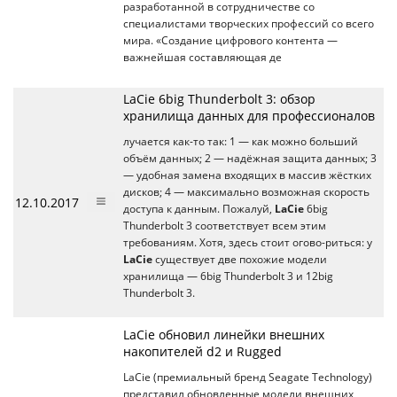
разработанной в сотрудничестве со
специалистами творческих профессий со всего
мира. «Создание цифрового контента —
важнейшая составляющая де
LaCie 6big Thunderbolt 3: обзор
хранилища данных для профессионалов
лучается как-то так: 1 — как можно больший
объём данных; 2 — надёжная защита данных; 3
— удобная замена входящих в массив жёстких
дисков; 4 — максимально возможная скорость
12.10.2017
доступа к данным. Пожалуй,
LaCie
6big
Thunderbolt 3 соответствует всем этим
требованиям. Хотя, здесь стоит огово-риться: у
LaCie
существует две похожие модели
хранилища — 6big Thunderbolt 3 и 12big
Thunderbolt 3.
LaCie обновил линейки внешних
накопителей d2 и Rugged
LaCie (премиальный бренд Seagate Technology)
представил обновленные модели внешних