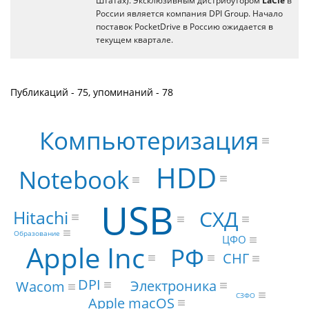
Штатах). Эксклюзивным дистрибутором
LaCie
в
России является компания DPI Group. Начало
поставок PocketDrive в Россию ожидается в
текущем квартале.
Публикаций - 75, упоминаний - 78
Компьютеризация
HDD
Notebook
USB
СХД
Hitachi
Образование
ЦФО
Apple Inc
РФ
СНГ
DPI
Электроника
Wacom
СЗФО
Apple macOS