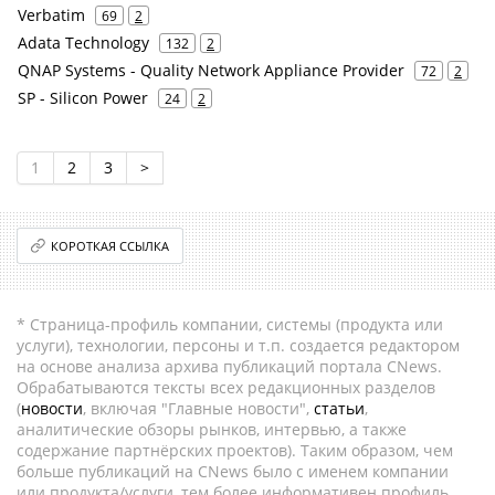
Verbatim
69
2
Adata Technology
132
2
QNAP Systems - Quality Network Appliance Provider
72
2
SP - Silicon Power
24
2
1
2
3
>
КОРОТКАЯ ССЫЛКА
* Страница-профиль компании, системы (продукта или
услуги), технологии, персоны и т.п. создается редактором
на основе анализа архива публикаций портала CNews.
Обрабатываются тексты всех редакционных разделов
(
новости
, включая "Главные новости",
статьи
,
аналитические обзоры рынков, интервью, а также
содержание партнёрских проектов). Таким образом, чем
больше публикаций на CNews было с именем компании
или продукта/услуги, тем более информативен профиль.