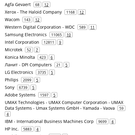
Agfa Gevaert
68
12
Xerox - The Haloid Company
1168
12
Wacom
143
12
Western Digital Corporation - WDC
589
11
Samsung Electronics
11065
10
Intel Corporation
12811
9
Microtek
52
7
Konica Minolta
423
6
Ланит - DPI Computers
21
5
LG Electronics
3735
5
Philips
2099
5
Sony
6739
5
Adobe Systems
1597
5
UMAX Technologies - UMAX Computer Corporation - UMAX
Data Systems - Umax Systems GmbH - Yamada - Vaova
59
4
IBM - International Business Machines Corp
9699
4
HP Inc.
5883
4