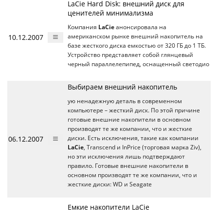
LaCie Hard Disk: внешний диск для
ценителей минимализма
Компания
LaCie
анонсировала на
10.12.2007
американском рынке внешний накопитель на
базе жесткого диска емкостью от 320 ГБ до 1 ТБ.
Устройство представляет собой глянцевый
черный параллелепипед, оснащенный светодио
Выбираем внешний накопитель
ую ненадежную деталь в современном
компьютере – жесткий диск. По этой причине
готовые внешние накопители в основном
производят те же компании, что и жесткие
06.12.2007
диски. Есть исключения, такие как компании
LaCie
, Transcend и InPrice (торговая марка Ziv),
но эти исключения лишь подтверждают
правило. Готовые внешние накопители в
основном производят те же компании, что и
жесткие диски: WD и Seagate
Емкие накопители LaCie