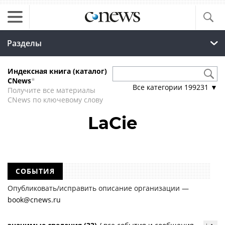
Разделы
Индексная книга (каталог)
CNews
*
Все категории
199231
▼
Получите все материалы
CNews по ключевому слову
LaCie
СОБЫТИЯ
Опубликовать/исправить описание организации —
book@cnews.ru