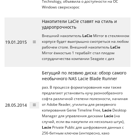
Technology, объявила о доступности на ОС
Windows сверхскорос
Накопители LaCie ставят на стиль и
ударопрочность
Внешний накопитель
LaCie
Mirror в стеклянном
19.01.2015
корпусе будет выигрышно смотреться на любом
рабочем столе. Внешний накопитель
LaCie
Mirror ёмкостью 1 терабайт стал плодом
сотрудничества компании Seagate с диз
Бегущий по лезвию диска: обзор самого
необычного NAS Lacie Blade Runner
раз. В процессе форматирования нам также
предлагают установить кучу разнообразного
софта различной степени полезности, начиная
28.05.2014
от Adobe Reader, утилиты для резервного
копирования Genie Timeline Free,
Lacie
Desktop
Manager для управления дисками
Lacie
(на
случай, если вы накупили их несколько штук),
Lacie
Private Public для шифрования данных с
256-битным ключом (интересно, како