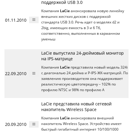
поддержкой USB 3.0
Компания
LaCie
анонсировала новую линейку
внешних жестких дисков с поддержкой
01.11.2010
стандарта USB 3.0. Речь идет о моделях d2 и
2big, имеющих емкость в 3 и 6 Тб,
соответственно, выполненных в карманном
уменьш
LaCie выпустила 24-дюймовый монитор
на IPS-матрице
Компания
LaCie
представила новый модель 324i
22.09.2010
с диагональю 24 дюйма и P-IPS-ЖК-матрицей. По
заявлению производителя она поддерживает
реалистическую цветопередачу – 102% по
профилю NTSC и 98% по профилю A
LaCie представила новый сетевой
накопитель Wireless Space
Компания
LaCie
анонсировала внешний
20.09.2010
накопитель Wireless Space. Устройство имеет
быстрый гигабитный интернет 10/100/1000