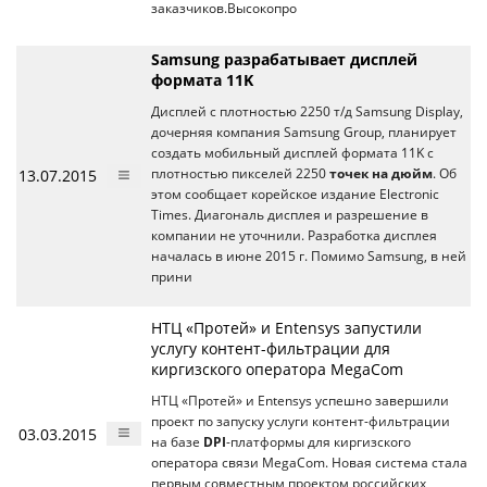
заказчиков.Высокопро
Samsung разрабатывает дисплей
формата 11K
Дисплей с плотностью 2250 т/д Samsung Display,
дочерняя компания Samsung Group, планирует
создать мобильный дисплей формата 11K с
13.07.2015
плотностью пикселей 2250
точек на дюйм
. Об
этом сообщает корейское издание Electronic
Times. Диагональ дисплея и разрешение в
компании не уточнили. Разработка дисплея
началась в июне 2015 г. Помимо Samsung, в ней
прини
НТЦ «Протей» и Entensys запустили
услугу контент-фильтрации для
киргизского оператора MegaCom
НТЦ «Протей» и Entensys успешно завершили
проект по запуску услуги контент-фильтрации
03.03.2015
на базе
DPI
-платформы для киргизского
оператора связи MegaCom. Новая система стала
первым совместным проектом российских