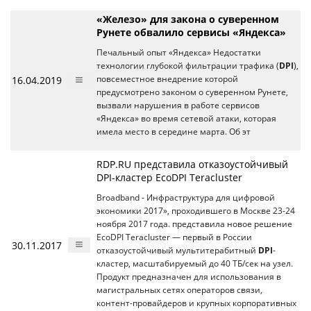
«Железо» для закона о суверенном
Рунете обвалило сервисы «Яндекса»
Печальный опыт «Яндекса» Недостатки
технологии глубокой фильтрации трафика (
DPI
),
16.04.2019
повсеместное внедрение которой
предусмотрено законом о суверенном Рунете,
вызвали нарушения в работе сервисов
«Яндекса» во время сетевой атаки, которая
имела место в середине марта. Об эт
RDP.RU представила отказоустойчивый
DPI-кластер EcoDPI Teracluster
Broadband - Инфраструктура для цифровой
экономики 2017», проходившего в Москве 23-24
ноября 2017 года. представила новое решение
EcoDPI Teracluster — первый в России
30.11.2017
отказоустойчивый мультитерабитный
DPI
-
кластер, масштабируемый до 40 ТБ/сек на узел.
Продукт предназначен для использования в
магистральных сетях операторов связи,
контент-провайдеров и крупных корпоративных