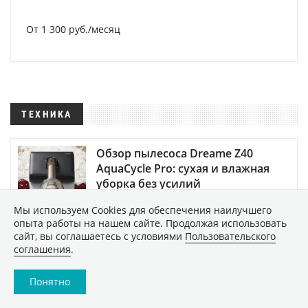
От 1 300 руб./месяц
ТЕХНИКА
Обзор пылесоса Dreame Z40
AquaCycle Pro: сухая и влажная
уборка без усилий
Мы используем Сookies для обеспечения наилучшего
Обзор монитора MSI PRO MAX
опыта работы на нашем сайте. Продолжая использовать
271PHW E14: практичность и
сайт, вы соглашаетесь с условиями
Пользовательского
соглашения
.
визуальный комфорт
Понятно
Как подготовить смартфон к
отпуску: советы ZOOM