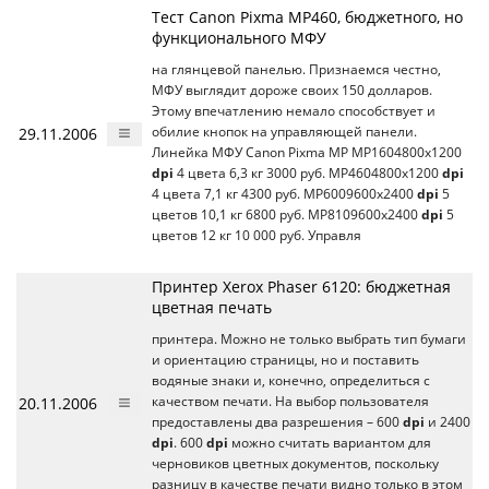
Тест Canon Pixma MP460, бюджетного, но
функционального МФУ
на глянцевой панелью. Признаемся честно,
МФУ выглядит дороже своих 150 долларов.
Этому впечатлению немало способствует и
29.11.2006
обилие кнопок на управляющей панели.
Линейка МФУ Canon Pixma MP MP1604800x1200
dpi
4 цвета 6,3 кг 3000 руб. MP4604800x1200
dpi
4 цвета 7,1 кг 4300 руб. MP6009600x2400
dpi
5
цветов 10,1 кг 6800 руб. MP8109600x2400
dpi
5
цветов 12 кг 10 000 руб. Управля
Принтер Xerox Phaser 6120: бюджетная
цветная печать
принтера. Можно не только выбрать тип бумаги
и ориентацию страницы, но и поставить
водяные знаки и, конечно, определиться с
20.11.2006
качеством печати. На выбор пользователя
предоставлены два разрешения – 600
dpi
и 2400
dpi
. 600
dpi
можно считать вариантом для
черновиков цветных документов, поскольку
разницу в качестве печати видно только в этом