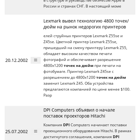
в структуре и руководстве бизнесом Apple в
России и странах СНГ. В настоящий моме
Lexmark вывел технологию 4800 точек/
дюйм на рынок недорогих принтеров
елей струйных принтеров Lexmark Z55se и
Z45se. Цветной принтер Lexmark Z55se,
пришедший на смену принтеру Lexmark Z55,
обладает высоким качеством печати
20.12.2002
фотографий и обеспечивает разрешение
4800x1200
точек на дюйм
при печати на
фотобумаге. Принтер Lexmark Z45se с
разрешением до 4800x1200
точек на дюйм
заменит Lexmark Z45. Оба устройства
предлагаются компанией по цене менее $100.
Разр
DPI Computers объявил о начале
поставок проекторов Hitachi
Компания
DPI
Computers начинает поставки
25.07.2002
проекционного оборудования Hitachi. В рамках
достигнутого соглашения, компания
DPI