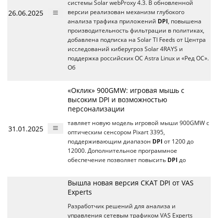
системы Solar webProxy 4.3. В обновленной
26.06.2025
версии реализован механизм глубокого
анализа трафика приложений
DPI
, повышена
производительность фильтрации в политиках,
добавлена подписка на Solar TI Feeds от Центра
исследований киберугроз Solar 4RAYS и
поддержка российских ОС Astra Linux и «Ред ОС».
Об
«Оклик» 900GMW: игровая мышь с
высоким DPI и возможностью
персонализации
тавляет новую модель игровой мыши 900GMW с
31.01.2025
оптическим сенсором Pixart 3395,
поддерживающим диапазон
DPI
от 1200 до
12000. Дополнительное программное
обеспечение позволяет повысить
DPI
до
Вышла новая версия СКАТ DPI от VAS
Experts
Разработчик решений для анализа и
управления сетевым трафиком VAS Experts