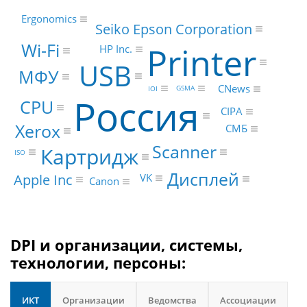
Ergonomics
Seiko Epson Corporation
Wi-Fi
Printer
HP Inc.
USB
МФУ
CNews
GSMA
IOI
Россия
CPU
CIPA
Xerox
СМБ
Scanner
Картридж
ISO
Дисплей
Apple Inc
VK
Canon
DPI и организации, системы,
технологии, персоны:
ИКТ
Организации
Ведомства
Ассоциации