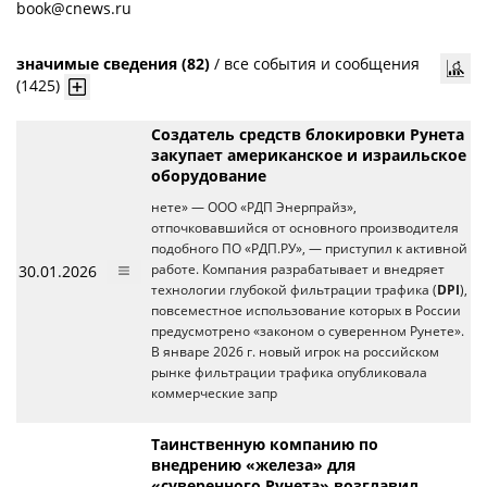
book@cnews.ru
значимые сведения (82)
/
все события и сообщения
(1425)
Создатель средств блокировки Рунета
закупает американское и израильское
оборудование
нете» — ООО «РДП Энерпрайз»,
отпочковавшийся от основного производителя
подобного ПО «РДП.РУ», — приступил к активной
30.01.2026
работе. Компания разрабатывает и внедряет
технологии глубокой фильтрации трафика (
DPI
),
повсеместное использование которых в России
предусмотрено «законом о суверенном Рунете».
В январе 2026 г. новый игрок на российском
рынке фильтрации трафика опубликовала
коммерческие запр
Таинственную компанию по
внедрению «железа» для
«суверенного Рунета» возглавил