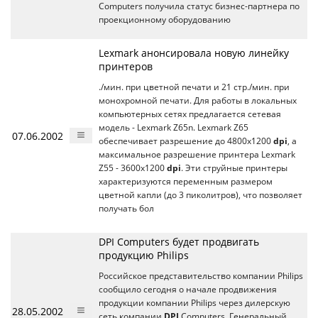
Computers получила статус бизнес-партнера по
проекционному оборудованию
Lexmark анонсировала новую линейку
принтеров
./мин. при цветной печати и 21 стр./мин. при
монохромной печати. Для работы в локальных
компьютерных сетях предлагается сетевая
модель - Lexmark Z65n. Lexmark Z65
07.06.2002
обеспечивает разрешение до 4800x1200
dpi
, а
максимальное разрешение принтера Lexmark
Z55 - 3600x1200
dpi
. Эти струйные принтеры
характеризуются переменным размером
цветной капли (до 3 пиколитров), что позволяет
получать бол
DPI Computers будет продвигать
продукцию Philips
Российское представительство компании Philips
сообщило сегодня о начале продвижения
продукции компании Philips через дилерскую
28.05.2002
сеть компании
DPI
Computers. Генеральный