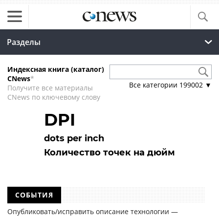
Разделы
Индексная книга (каталог)
CNews
*
Все категории
199002
▼
Получите все материалы
CNews по ключевому слову
DPI
dots per inch
Количество точек на дюйм
СОБЫТИЯ
Опубликовать/исправить описание технологии —