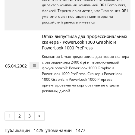
директор компании компанией
DPI
Computers,
Алексей Терентьев отметил, что "компания
DPI
уже много лет поставляет мониторы на
российский рынок и имеет сл
Umax выпустила два профессиональных
сканера - PowerLook 1000 Graphic и
PowerLook 1000 PrePress
Компания Umax представила два новых сканера
с разрешением 2400
dpi
и переключаемой
05.04.2002
фокусировкой: PowerLook 1000 Graphic и
PowerLook 1000 PrePress. Сканеры PowerLook
1000 Graphic и PowerLook 1000 Prepress
ориентированы на корпоративные отделы
рекламы, дизай
1
2
3
>
Публикаций - 1425, упоминаний - 1477