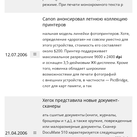
режиме. При печати монохромного текста р
Canon анонсировал летнюю коллекцию
принтеров
нальная модель линейки фотопринтеров. Хотя,
определение «дорогая» не совсем уместно для
этого устройства, стоимость его составляет
около $200. Принтер поддерживает
12.07.2006
максимальное разрешение 9600 х 2400
dpi
и оснащен 3,5-дюймовым ЖК-дисплеем. Кроме
того, новинка обладает широкими
возможностями для печати фотографий
с внешних устройств, в частности — PictBridge,
слот для карт памяти, а так
Xerox представила новые документ-
сканеры
ать сшитые документы (книги, журналы,
брошюры и т.д.), а также хрупкие, поврежденные
или малоразмерные документы. Сканер
21.04.2006
DocuMate 510 характеризуется следующими