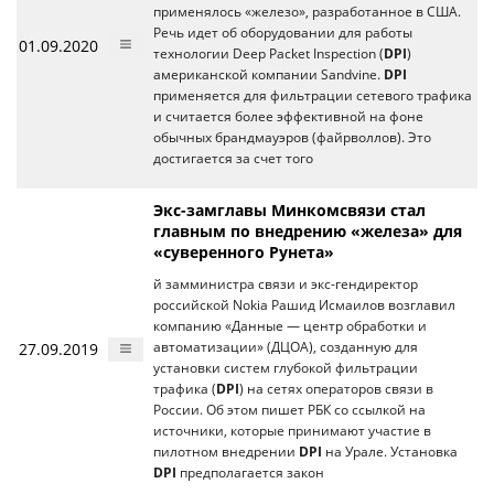
применялось «железо», разработанное в США.
Речь идет об оборудовании для работы
01.09.2020
технологии Deep Packet Inspection (
DPI
)
американской компании Sandvine.
DPI
применяется для фильтрации сетевого трафика
и считается более эффективной на фоне
обычных брандмауэров (файрволлов). Это
достигается за счет того
Экс-замглавы Минкомсвязи стал
главным по внедрению «железа» для
«суверенного Рунета»
й замминистра связи и экс-гендиректор
российской Nokia Рашид Исмаилов возглавил
компанию «Данные — центр обработки и
27.09.2019
автоматизации» (ДЦОА), созданную для
установки систем глубокой фильтрации
трафика (
DPI
) на сетях операторов связи в
России. Об этом пишет РБК со ссылкой на
источники, которые принимают участие в
пилотном внедрении
DPI
на Урале. Установка
DPI
предполагается закон