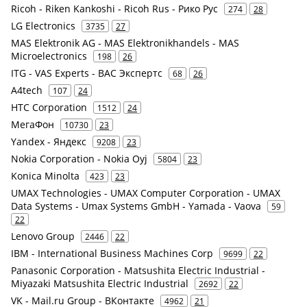
Ricoh - Riken Kankoshi - Ricoh Rus - Рико Рус
274
28
LG Electronics
3735
27
MAS Elektronik AG - MAS Elektronikhandels - MAS
Microelectronics
198
26
ITG - VAS Experts - ВАС Экспертс
68
26
A4tech
107
24
HTC Corporation
1512
24
МегаФон
10730
23
Yandex - Яндекс
9208
23
Nokia Corporation - Nokia Oyj
5804
23
Konica Minolta
423
23
UMAX Technologies - UMAX Computer Corporation - UMAX
Data Systems - Umax Systems GmbH - Yamada - Vaova
59
22
Lenovo Group
2446
22
IBM - International Business Machines Corp
9699
22
Panasonic Corporation - Matsushita Electric Industrial -
Miyazaki Matsushita Electric Industrial
2692
22
VK - Mail.ru Group - ВКонтакте
4962
21