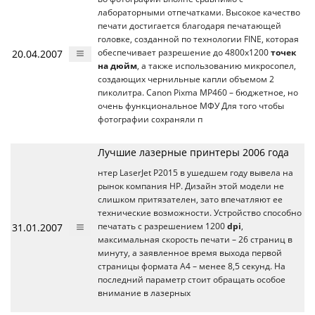
лабораторными отпечатками. Высокое качество
печати достигается благодаря печатающей
головке, созданной по технологии FINE, которая
20.04.2007
обеспечивает разрешение до 4800х1200
точек
на дюйм
, а также использованию микросопел,
создающих чернильные капли объемом 2
пиколитра. Canon Pixma MP460 – бюджетное, но
очень функциональное МФУ Для того чтобы
фотографии сохраняли п
Лучшие лазерные принтеры 2006 года
нтер LaserJet P2015 в ушедшем году вывела на
рынок компания HP. Дизайн этой модели не
слишком притязателен, зато впечатляют ее
технические возможности. Устройство способно
31.01.2007
печатать с разрешением 1200
dpi
,
максимальная скорость печати – 26 страниц в
минуту, а заявленное время выхода первой
страницы формата A4 – менее 8,5 секунд. На
последний параметр стоит обращать особое
внимание в лазерных