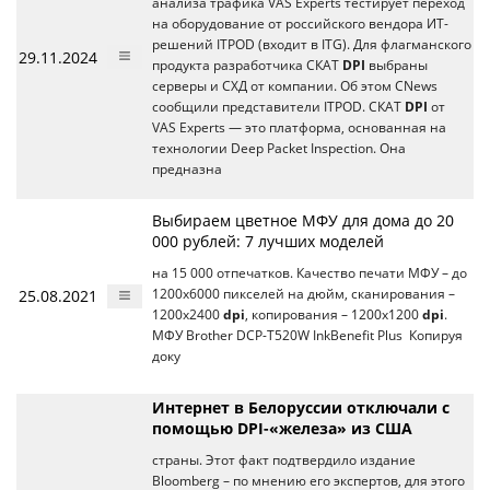
анализа трафика VAS Experts тестирует переход
на оборудование от российского вендора ИТ-
решений ITPOD (входит в ITG). Для флагманского
29.11.2024
продукта разработчика СКАТ
DPI
выбраны
серверы и СХД от компании. Об этом CNews
сообщили представители ITPOD. СКАТ
DPI
от
VAS Experts — это платформа, основанная на
технологии Deep Packet Inspection. Она
предназна
Выбираем цветное МФУ для дома до 20
000 рублей: 7 лучших моделей
на 15 000 отпечатков. Качество печати МФУ – до
25.08.2021
1200х6000 пикселей на дюйм, сканирования –
1200х2400
dpi
, копирования – 1200х1200
dpi
.
МФУ Brother DCP-T520W InkBenefit Plus Копируя
доку
Интернет в Белоруссии отключали с
помощью DPI-«железа» из США
страны. Этот факт подтвердило издание
Bloomberg – по мнению его экспертов, для этого