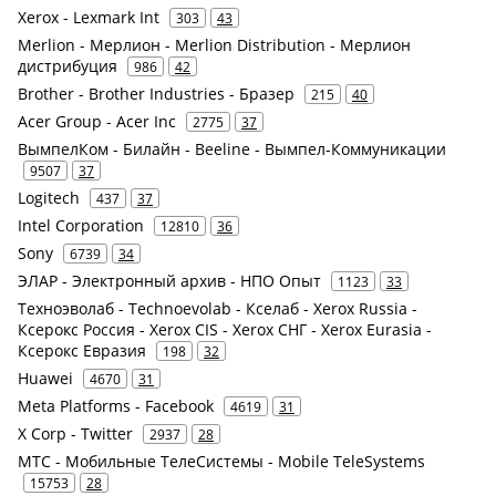
Xerox - Lexmark Int
303
43
Merlion - Мерлион - Merlion Distribution - Мерлион
дистрибуция
986
42
Brother - Brother Industries - Бразер
215
40
Acer Group - Acer Inc
2775
37
ВымпелКом - Билайн - Beeline - Вымпел-Коммуникации
9507
37
Logitech
437
37
Intel Corporation
12810
36
Sony
6739
34
ЭЛАР - Электронный архив - НПО Опыт
1123
33
Техноэволаб - Technoevolab - Кселаб - Xerox Russia -
Ксерокс Россия - Xerox CIS - Xerox СНГ - Xerox Eurasia -
Ксерокс Евразия
198
32
Huawei
4670
31
Meta Platforms - Facebook
4619
31
X Corp - Twitter
2937
28
МТС - Мобильные ТелеСистемы - Mobile TeleSystems
15753
28