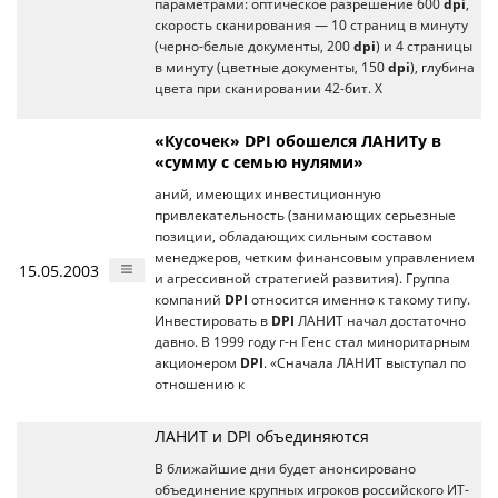
параметрами: оптическое разрешение 600
dpi
,
скорость сканирования — 10 страниц в минуту
(черно-белые документы, 200
dpi
) и 4 страницы
в минуту (цветные документы, 150
dpi
), глубина
цвета при сканировании 42-бит. X
«Кусочек» DPI обошелся ЛАНИТу в
«сумму с семью нулями»
аний, имеющих инвестиционную
привлекательность (занимающих серьезные
позиции, обладающих сильным составом
менеджеров, четким финансовым управлением
15.05.2003
и агрессивной стратегией развития). Группа
компаний
DPI
относится именно к такому типу.
Инвестировать в
DPI
ЛАНИТ начал достаточно
давно. В 1999 году г-н Генс стал миноритарным
акционером
DPI
. «Сначала ЛАНИТ выступал по
отношению к
ЛАНИТ и DPI объединяются
В ближайшие дни будет анонсировано
объединение крупных игроков российского ИТ-