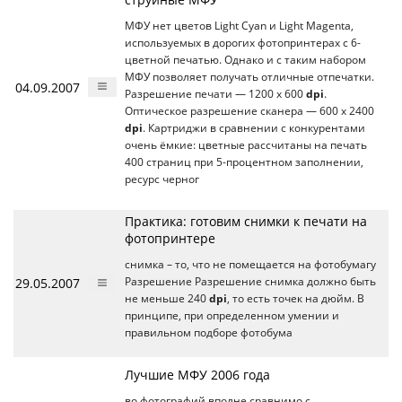
МФУ нет цветов Light Cyan и Light Magenta,
используемых в дорогих фотопринтерах с 6-
цветной печатью. Однако и с таким набором
МФУ позволяет получать отличные отпечатки.
04.09.2007
Разрешение печати — 1200 х 600
dpi
.
Оптическое разрешение сканера — 600 x 2400
dpi
. Картриджи в сравнении с конкурентами
очень ёмкие: цветные рассчитаны на печать
400 страниц при 5-процентном заполнении,
ресурс черног
Практика: готовим снимки к печати на
фотопринтере
снимка – то, что не помещается на фотобумагу
29.05.2007
Разрешение Разрешение снимка должно быть
не меньше 240
dpi
, то есть точек на дюйм. В
принципе, при определенном умении и
правильном подборе фотобума
Лучшие МФУ 2006 года
во фотографий вполне сравнимо с