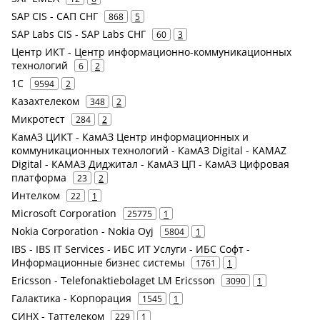
SAP CIS - САП СНГ
868
5
SAP Labs CIS - SAP Labs СНГ
60
3
Центр ИКТ - Центр информационно-коммуникационных
технологий
6
2
1С
9594
2
Казахтелеком
348
2
Микротест
284
2
КамАЗ ЦИКТ - КамАЗ Центр информационных и
коммуникационных технологий - КамАЗ Digital - KAMAZ
Digital - КАМАЗ Диджитал - КамАЗ ЦП - КамАЗ Цифровая
платформа
23
2
Интелком
22
1
Microsoft Corporation
25775
1
Nokia Corporation - Nokia Oyj
5804
1
IBS - IBS IT Services - ИБС ИТ Услуги - ИБС Софт -
Информационные бизнес системы
1761
1
Ericsson - Telefonaktiebolaget LM Ericsson
3090
1
Галактика - Корпорация
1545
1
СИНХ - Таттелеком
229
1