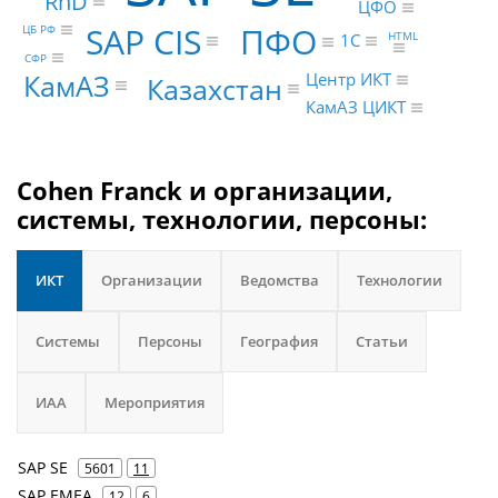
RnD
ЦФО
SAP CIS
ПФО
ЦБ РФ
HTML
1С
СФР
КамАЗ
Центр ИКТ
Казахстан
КамАЗ ЦИКТ
Cohen Franck и организации,
системы, технологии, персоны:
ИКТ
Организации
Ведомства
Технологии
Системы
Персоны
География
Статьи
ИАА
Мероприятия
SAP SE
5601
11
SAP EMEA
12
6