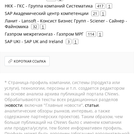
НКК - ГКС - Группа компаний Систематика
417
1
SAP Академический центр компетенции
21
1
Ланит - Lansoft - Консист Бизнес Групп - Sciener - Сайнер -
Файномика
32
1
Газпром межрегионгаз - Газпром МРГ
114
1
SAP UKI - SAP UK and Ireland
3
1
КОРОТКАЯ ССЫЛКА
* Страница-профиль компании, системы (продукта или
услуги), технологии, персоны и т.п. создается редактором
на основе анализа архива публикаций портала CNews.
Обрабатываются тексты всех редакционных разделов
(
новости
, включая "Главные новости",
статьи
,
аналитические обзоры рынков, интервью, а также
содержание партнёрских проектов). Таким образом, чем
больше публикаций на CNews было с именем компании
или продукта/услуги, тем более информативен профиль.
Профиль может быть дополнен (обогащен) дополнительной