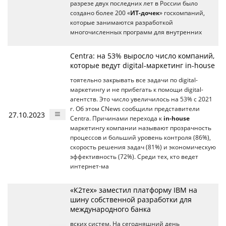
разрезе двух последних лет в России было
создано более 200 «
ИТ-дочек
» госкомпаний,
которые занимаются разработкой
многочисленных программ для внутренних
Centra: на 53% выросло число компаний,
которые ведут digital-маркетинг in-house
тоятельно закрывать все задачи по digital-
маркетингу и не прибегать к помощи digital-
агентств. Это число увеличилось на 53% с 2021
г. Об этом CNews сообщили представители
27.10.2023
Centra. Причинами перехода к
in-house
маркетингу компании называют прозрачность
процессов и больший уровень контроля (86%),
скорость решения задач (81%) и экономическую
эффективность (72%). Среди тех, кто ведет
интернет-ма
«К2тех» заместил платформу IBM на
шину собственной разработки для
международного банка
вских систем. На сегодняшний день