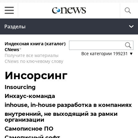
Разделы
Индексная книга (каталог)
CNews
*
Все категории
199231
▼
Получите все материалы
CNews по ключевому слову
Инсорсинг
Insourcing
Инхаус-команда
inhouse, in-house разработка в компаниях
внутренний, не выходящий за рамки
организации
Самописное ПО
Самописный софт