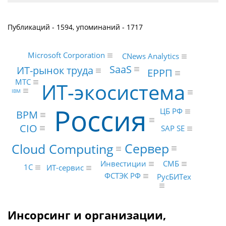
Публикаций - 1594, упоминаний - 1717
Microsoft Corporation
CNews Analytics
SaaS
ИТ-рынок труда
ЕРРП
МТС
ИТ-экосистема
IBM
Россия
ЦБ РФ
BPM
CIO
SAP SE
Сервер
Cloud Computing
СМБ
Инвестиции
1С
ИТ-сервис
ФСТЭК РФ
РусБИТех
Инсорсинг и организации,