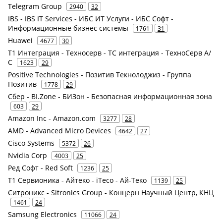
Telegram Group
2940
32
IBS - IBS IT Services - ИБС ИТ Услуги - ИБС Софт -
Информационные бизнес системы
1761
31
Huawei
4677
30
Т1 Интеграция - Техносерв - ТС интеграция - ТехноСерв А/
С
1623
29
Positive Technologies - Позитив Текнолоджиз - Группа
Позитив
1778
29
Сбер - BI.Zone - БИЗон - Безопасная информационная зона
603
29
Amazon Inc - Amazon.com
3277
28
AMD - Advanced Micro Devices
4642
27
Cisco Systems
5372
26
Nvidia Corp
4003
25
Ред Софт - Red Soft
1236
25
Т1 Сервионика - Айтеко - iTeco - Ай-Теко
1139
25
Ситроникс - Sitronics Group - Концерн Научный Центр, КНЦ
1461
24
Samsung Electronics
11066
24