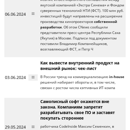
якутской компанией «Экстра Синема» и Фондом
суверенных технологий НТИ (ФСТ). 100 млн руб.
06.06.2024
инвестиций будут направлены на расширение
производства кинопроекторов
собственной
разработки
. Об этом CNews сообщили
представители пресс-центра Республики Саха
(Якутия) в Москве. Подписи под документом
поставили Владимир Компанейщиков,
возглавляющий ФСТ, и Петр Ч
Как вывести внутренний продукт на
внешний рынок: чек-лист
03.06.2024
В России тренд на коммерциализацию
in-house
решений набирает обороты и, в том числе,
связан с ростом числа кэп­тив­ных ИТ-ком­па
Самописный софт окажется вне
закона. Компаниям запретят
разрабатывать свое ПО и заставят
покупать стороннее
29.05.2024
работчика CodeInside Максим Семенкин, в