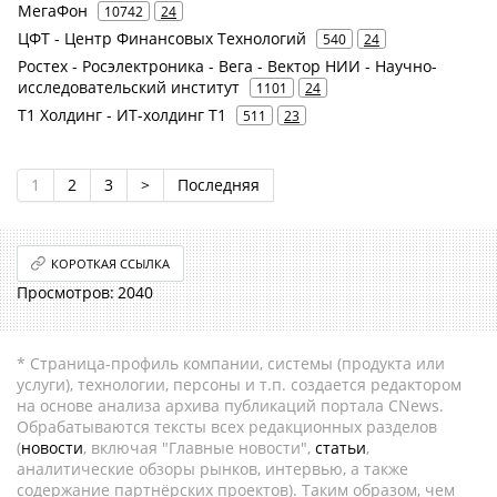
МегаФон
10742
24
ЦФТ - Центр Финансовых Технологий
540
24
Ростех - Росэлектроника - Вега - Вектор НИИ - Научно-
исследовательский институт
1101
24
Т1 Холдинг - ИТ-холдинг Т1
511
23
1
2
3
>
Последняя
КОРОТКАЯ ССЫЛКА
2040
* Страница-профиль компании, системы (продукта или
услуги), технологии, персоны и т.п. создается редактором
на основе анализа архива публикаций портала CNews.
Обрабатываются тексты всех редакционных разделов
(
новости
, включая "Главные новости",
статьи
,
аналитические обзоры рынков, интервью, а также
содержание партнёрских проектов). Таким образом, чем