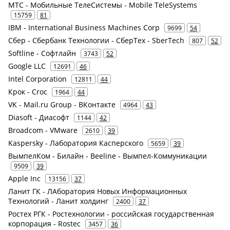
МТС - Мобильные ТелеСистемы - Mobile TeleSystems
15759
81
IBM - International Business Machines Corp
9699
54
Сбер - Сбербанк Технологии - СберТех - SberTech
807
52
Softline - Софтлайн
3743
52
Google LLC
12691
46
Intel Corporation
12811
44
Крок - Croc
1964
44
VK - Mail.ru Group - ВКонтакте
4964
43
Diasoft - Диасофт
1144
42
Broadcom - VMware
2610
39
Kaspersky - Лаборатория Касперского
5659
39
ВымпелКом - Билайн - Beeline - Вымпел-Коммуникации
9509
39
Apple Inc
13156
37
Ланит ГК - ЛАборатория Новых Информационных
Технологий - Ланит холдинг
2400
37
Ростех РГК - Ростехнологии - российская государственная
корпорация - Rostec
3457
36