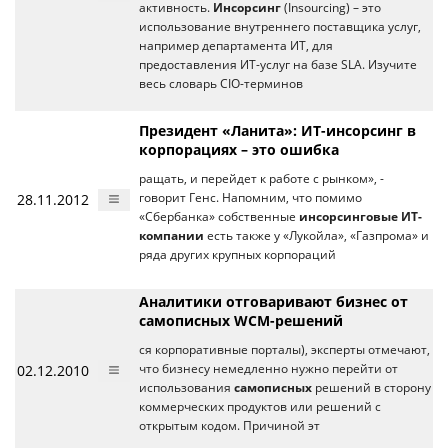
активность.
Инсорсинг
(Insourcing) – это
использование внутреннего поставщика услуг,
например департамента ИТ, для
предоставления ИТ-услуг на базе SLA. Изучите
весь словарь CIO-терминов
Президент «Ланита»: ИТ-инсорсинг в
корпорациях – это ошибка
ращать, и перейдет к работе с рынком», -
28.11.2012
говорит Генс. Напомним, что помимо
«Сбербанка» собственные
инсорсинговые ИТ-
компании
есть также у «Лукойла», «Газпрома» и
ряда других крупных корпораций
Аналитики отговаривают бизнес от
самописных WCM-решений
ся корпоративные порталы), эксперты отмечают,
02.12.2010
что бизнесу немедленно нужно перейти от
использования
самописных
решений в сторону
коммерческих продуктов или решений с
открытым кодом. Причиной эт