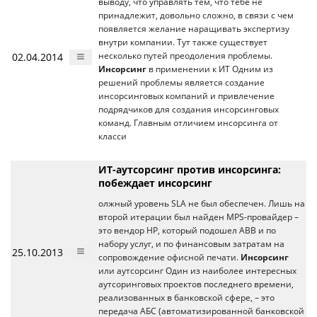
выводу, что управлять тем, что тебе не
принадлежит, довольно сложно, в связи с чем
появляется желание наращивать экспертизу
внутри компании. Тут также существует
02.04.2014
несколько путей преодоления проблемы.
Инсорсинг
в применении к ИТ Одним из
решений проблемы является создание
инсорсинговых компаний и привлечение
подрядчиков для создания инсорсинговых
команд. Главным отличием инсорсинга от
класси
ИТ-аутсорсинг против инсорсинга:
побеждает инсорсинг
олжный уровень SLA не был обеспечен. Лишь на
второй итерации был найден MPS-провайдер –
это вендор HP, который подошел ABB и по
набору услуг, и по финансовым затратам на
25.10.2013
сопровождение офисной печати.
Инсорсинг
или аутсорсинг Один из наиболее интересных
аутсоринговых проектов последнего времени,
реализованных в банковской сфере, – это
передача АБС (автоматизированной банковской