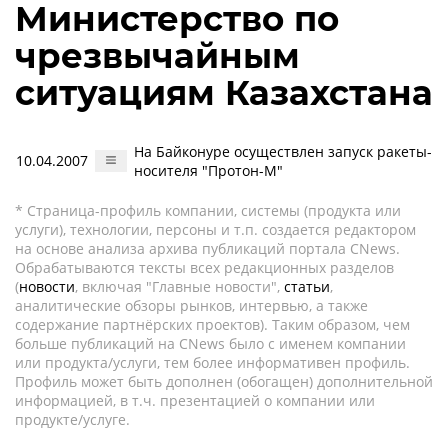
Министерство по
чрезвычайным
ситуациям Казахстана
На Байконуре осуществлен запуск ракеты-
10.04.2007
носителя "Протон-М"
* Страница-профиль компании, системы (продукта или
услуги), технологии, персоны и т.п. создается редактором
на основе анализа архива публикаций портала CNews.
Обрабатываются тексты всех редакционных разделов
(
новости
, включая "Главные новости",
статьи
,
аналитические обзоры рынков, интервью, а также
содержание партнёрских проектов). Таким образом, чем
больше публикаций на CNews было с именем компании
или продукта/услуги, тем более информативен профиль.
Профиль может быть дополнен (обогащен) дополнительной
информацией, в т.ч. презентацией о компании или
продукте/услуге.