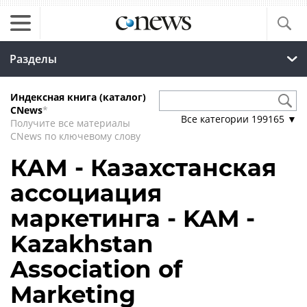
Разделы
Индексная книга (каталог)
CNews
*
Все категории
199165
▼
Получите все материалы
CNews по ключевому слову
КАМ - Казахстанская
ассоциация
маркетинга - KAM -
Kazakhstan
Association of
Marketing