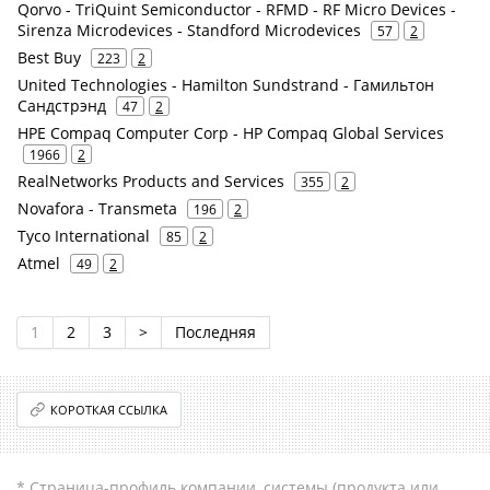
Qorvo - TriQuint Semiconductor - RFMD - RF Micro Devices -
Sirenza Microdevices - Standford Microdevices
57
2
Best Buy
223
2
United Technologies - Hamilton Sundstrand - Гамильтон
Сандстрэнд
47
2
HPE Compaq Computer Corp - HP Compaq Global Services
1966
2
RealNetworks Products and Services
355
2
Novafora - Transmeta
196
2
Tyco International
85
2
Atmel
49
2
1
2
3
>
Последняя
КОРОТКАЯ ССЫЛКА
* Страница-профиль компании, системы (продукта или