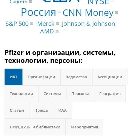
NYSE
Соцсеть
Россия
CNN Money
Merck
Johnson & Johnson
S&P 500
AMD
Pfizer и организации, системы,
технологии, персоны:
ИКТ
Организации
Ведомства
Ассоциации
Технологии
Системы
Персоны
География
Статьи
Пресса
ИАА
НИИ, ВУЗы и библиотеки
Мероприятия