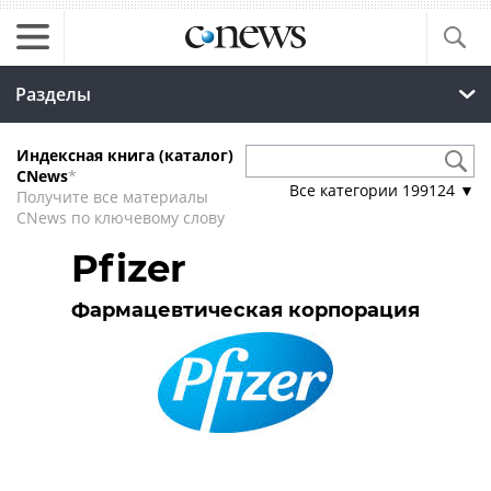
Разделы
Индексная книга (каталог)
CNews
*
Все категории
199124
▼
Получите все материалы
CNews по ключевому слову
Pfizer
Фармацевтическая корпорация