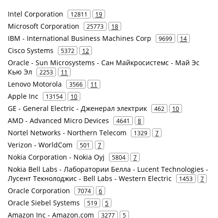
Intel Corporation
12811
19
Microsoft Corporation
25773
18
IBM - International Business Machines Corp
9699
14
Cisco Systems
5372
12
Oracle - Sun Microsystems - Сан Майкросистемс - Май Эс
Кью Эл
2253
11
Lenovo Motorola
3566
11
Apple Inc
13154
10
GE - General Electric - Дженерал электрик
462
10
AMD - Advanced Micro Devices
4641
8
Nortel Networks - Northern Telecom
1329
7
Verizon - WorldCom
501
7
Nokia Corporation - Nokia Oyj
5804
7
Nokia Bell Labs - Лаборатории Белла - Lucent Technologies -
Лусент Текнолоджис - Bell Labs - Western Electric
1453
7
Oracle Corporation
7074
6
Oracle Siebel Systems
519
5
Amazon Inc - Amazon.com
3277
5