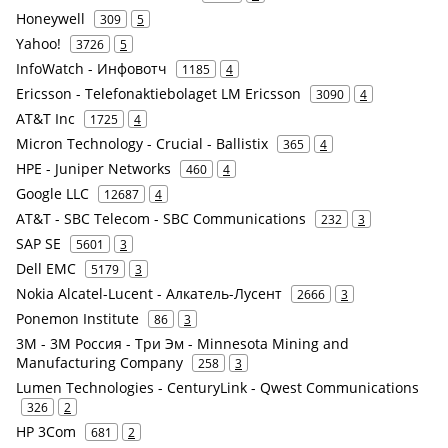
Honeywell
309
5
Yahoo!
3726
5
InfoWatch - Инфовотч
1185
4
Ericsson - Telefonaktiebolaget LM Ericsson
3090
4
AT&T Inc
1725
4
Micron Technology - Crucial - Ballistix
365
4
HPE - Juniper Networks
460
4
Google LLC
12687
4
AT&T - SBC Telecom - SBC Communications
232
3
SAP SE
5601
3
Dell EMC
5179
3
Nokia Alcatel-Lucent - Алкатель-Лусент
2666
3
Ponemon Institute
86
3
3M - 3М Россия - Три Эм - Minnesota Mining and
Manufacturing Company
258
3
Lumen Technologies - CenturyLink - Qwest Communications
326
2
HP 3Com
681
2