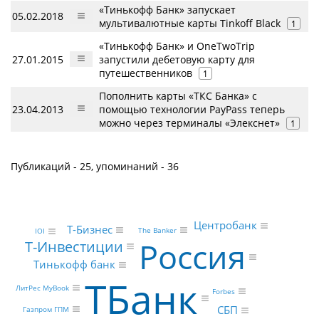
«Тинькофф Банк» запускает
05.02.2018
мультивалютные карты Tinkoff Black
1
«Тинькофф Банк» и OneTwoTrip
27.01.2015
запустили дебетовую карту для
путешественников
1
Пополнить карты «ТКС Банка» с
23.04.2013
помощью технологии PayPass теперь
можно через терминалы «Элекснет»
1
Публикаций - 25, упоминаний - 36
Центробанк
Т-Бизнес
The Banker
IOI
Россия
Т-Инвестиции
Тинькофф банк
ТБанк
ЛитРес MyBook
Forbes
СБП
Газпром ГПМ