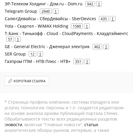
ЭР-Телеком Холдинг - Дом.ru - Dom.ru
942
1
Telegram Group
2940
1
СалютДевайсы - СберДевайсы - SberDevices
435
1
Yota - Скартел - WiMAX Holding
1580
1
Т-Банк - Тинькофф - Cloud - CloudPayments - Клаудпэйментс
57
1
GE - General Electric - Дженерал электрик
462
1
SER Group
12
1
Газпром ГПМ - НТВ-Плюс - НТВ+
351
1
КОРОТКАЯ ССЫЛКА
* Страница-профиль компании, системы (продукта или
услуги), технологии, персоны и т.п. создается редактором
на основе анализа архива публикаций портала CNews.
Обрабатываются тексты всех редакционных разделов
(
новости
, включая "Главные новости",
статьи
,
аналитические обзоры рынков, интервью, а также