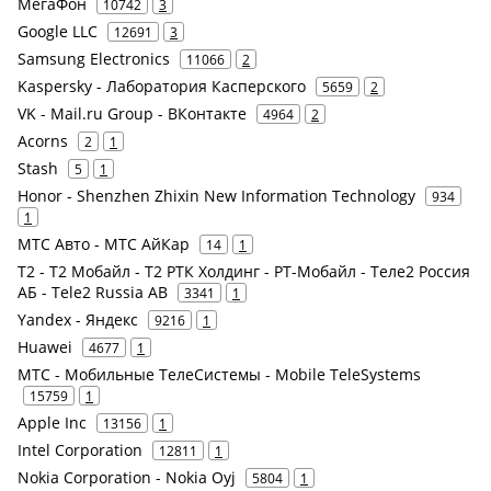
МегаФон
10742
3
Google LLC
12691
3
Samsung Electronics
11066
2
Kaspersky - Лаборатория Касперского
5659
2
VK - Mail.ru Group - ВКонтакте
4964
2
Acorns
2
1
Stash
5
1
Honor - Shenzhen Zhixin New Information Technology
934
1
МТС Авто - МТС АйКар
14
1
Т2 - Т2 Мобайл - Т2 РТК Холдинг - РТ-Мобайл - Теле2 Россия
АБ - Tele2 Russia AB
3341
1
Yandex - Яндекс
9216
1
Huawei
4677
1
МТС - Мобильные ТелеСистемы - Mobile TeleSystems
15759
1
Apple Inc
13156
1
Intel Corporation
12811
1
Nokia Corporation - Nokia Oyj
5804
1