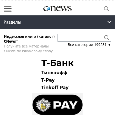
Разделы
Индексная книга (каталог)
CNews
*
Все категории
199231
▼
Получите все материалы
CNews по ключевому слову
Т-Банк
Тинькофф
T-Pay
Tinkoff Pay