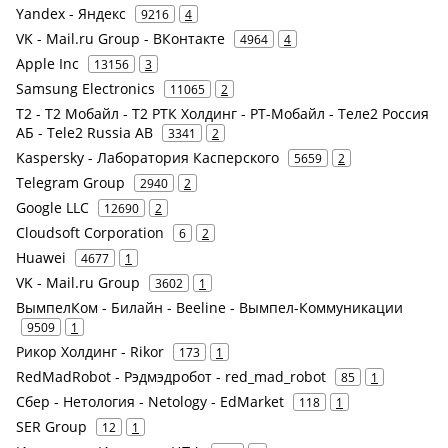
Yandex - Яндекс
9216
4
VK - Mail.ru Group - ВКонтакте
4964
4
Apple Inc
13156
3
Samsung Electronics
11065
2
Т2 - Т2 Мобайл - Т2 РТК Холдинг - РТ-Мобайл - Теле2 Россия
АБ - Tele2 Russia AB
3341
2
Kaspersky - Лаборатория Касперского
5659
2
Telegram Group
2940
2
Google LLC
12690
2
Cloudsoft Corporation
6
2
Huawei
4677
1
VK - Mail.ru Group
3602
1
ВымпелКом - Билайн - Beeline - Вымпел-Коммуникации
9509
1
Рикор Холдинг - Rikor
173
1
RedMadRobot - Рэдмэдробот - red_mad_robot
85
1
Сбер - Нетология - Netology - EdMarket
118
1
SER Group
12
1