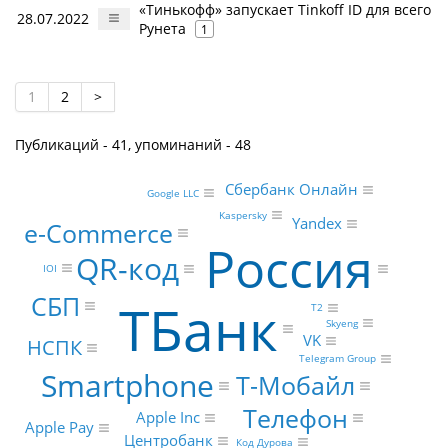
«Тинькофф» запускает Tinkoff ID для всего
28.07.2022
Рунета
1
1
2
>
Публикаций - 41, упоминаний - 48
Сбербанк Онлайн
Google LLC
Kaspersky
Yandex
e-Commerce
Россия
QR-код
IOI
СБП
ТБанк
Т2
Skyeng
VK
НСПК
Telegram Group
Smartphone
Т-Мобайл
Телефон
Apple Inc
Apple Pay
Центробанк
Код Дурова