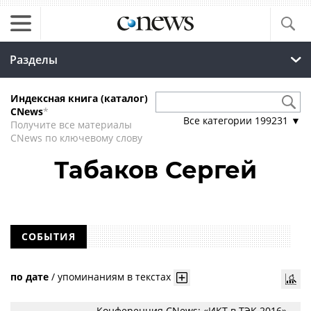
Разделы
Индексная книга (каталог)
CNews
*
Все категории
199231
▼
Получите все материалы
CNews по ключевому слову
Табаков Сергей
СОБЫТИЯ
по дате
/
упоминаниям в текстах
Конференция CNews: «ИКТ в ТЭК 2016»