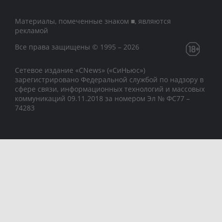
Материалы, помеченные знаком ■, являются
рекламой
Все права защищены © 1995 – 2026
Сетевое издание «CNews» («СиНьюс»)
зарегистрировано Федеральной службой по надзору в
сфере связи, информационных технологий и массовых
коммуникаций 09.11.2018 за номером Эл № ФС77 –
74283