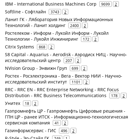
IBM - International Business Machines Corp
9699
2
Softline - Софтлайн
3743
2
Ланит ГК - ЛАборатория Новых Информационных
Технологий - Ланит холдинг
2400
2
Ростелеком - Информ - Лукойл Информ - Лукойл
Технологии - Лукойл Инжиниринг
172
2
Citrix Systems
868
2
S8 Capital - Aquarius - Aerodisk - Аэродиск НИЦ - Научно-
исследовательский центр
207
2
NVision Group - Энвижн Груп
699
2
Ростех - Росэлектроника - Вега - Вектор НИИ - Научно-
исследовательский институт
1101
2
RRC - RRC EN - RRC Enterprise Networking - RRC Focus
Distribution - RRC Business Telecommunications
178
2
Унитех
18
2
Газпромнефть ЦР - Газпромнефть Цифровые решения -
ГПН ЦР - ранее ИТСК - Информационно-технологическая
сервисная компания
41
2
Газинформсервис - ГИС
496
2
R-Style - Эр-Стайл ГК
749
1