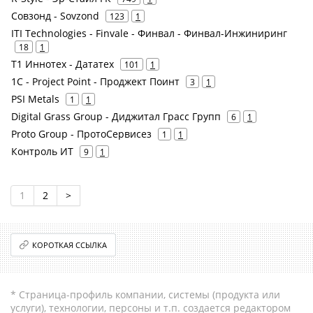
Совзонд - Sovzond
123
1
ITI Technologies - Finvale - Финвал - Финвал-Инжиниринг
18
1
Т1 Иннотех - Дататех
101
1
1С - Project Point - Проджект Поинт
3
1
PSI Metals
1
1
Digital Grass Group - Диджитал Грасс Групп
6
1
Proto Group - ПротоСервисез
1
1
Контроль ИТ
9
1
1
2
>
КОРОТКАЯ ССЫЛКА
* Страница-профиль компании, системы (продукта или
услуги), технологии, персоны и т.п. создается редактором