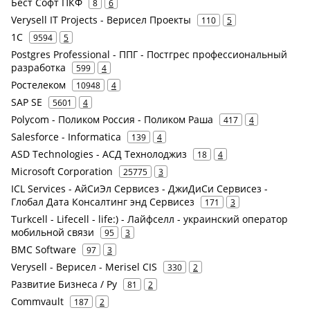
Бест Софт ПКФ
8
6
Verysell IT Projects - Верисел Проекты
110
5
1С
9594
5
Postgres Professional - ППГ - Постгрес профессиональный
разработка
599
4
Ростелеком
10948
4
SAP SE
5601
4
Polycom - Поликом Россия - Поликом Раша
417
4
Salesforce - Informatica
139
4
ASD Technologies - АСД Технолоджиз
18
4
Microsoft Corporation
25775
3
ICL Services - АйСиЭл Сервисез - ДжиДиСи Сервисез -
Глобал Дата Консалтинг энд Сервисез
171
3
Turkcell - Lifecell - life:) - Лайфселл - украинский оператор
мобильной связи
95
3
BMC Software
97
3
Verysell - Верисел - Merisel CIS
330
2
Развитие Бизнеса / Ру
81
2
Commvault
187
2