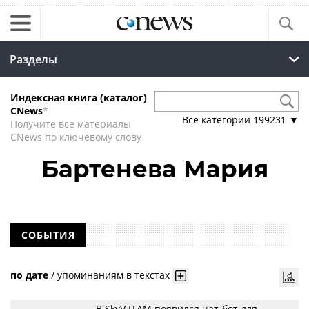
Разделы
Индексная книга (каталог)
CNews
*
Все категории
199231
▼
Получите все материалы
CNews по ключевому слову
Бартенева Мария
СОБЫТИЯ
по дате
/
упоминаниям в текстах
В SkyV ITAM появился чат-бот для