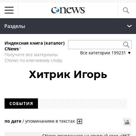
Разделы
Индексная книга (каталог)
CNews
*
Все категории
199231
▼
Получите все материалы
CNews по ключевому слову
Хитрик Игорь
СОБЫТИЯ
по дате
/
упоминаниям в текстах
CNews приглашает на круглый стол «ИКТ