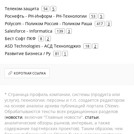
Телеком-защита
54
5
Роснефть - РН-Информ - РН-Технологии
53
5
Polycom - Поликом Россия - Поликом Раша
417
3
Salesforce - Informatica
139
3
Бест Софт ПКФ
8
2
ASD Technologies - АСД Технолоджиз
18
2
Развитие Бизнеса / Ру
81
1
КОРОТКАЯ ССЫЛКА
* Страница-профиль компании, системы (продукта или
услуги), технологии, персоны и т.п. создается редактором
на основе анализа архива публикаций портала CNews.
Обрабатываются тексты всех редакционных разделов
(
новости
, включая "Главные новости",
статьи
,
аналитические обзоры рынков, интервью, а также
содержание партнёрских проектов). Таким образом, чем