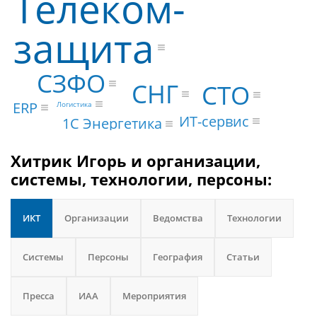
Телеком-
защита
СЗФО
СНГ
CTO
ERP
Логистика
ИТ-сервис
1С Энергетика
Хитрик Игорь и организации,
системы, технологии, персоны:
ИКТ
Организации
Ведомства
Технологии
Системы
Персоны
География
Статьи
Пресса
ИАА
Мероприятия