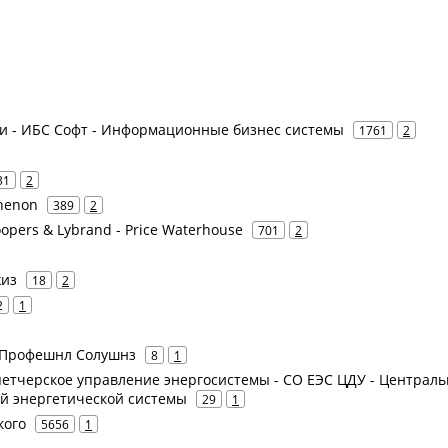
слуги - ИБС Софт - Информационные бизнес системы
1761
2
31
2
thenon
389
2
opers & Lybrand - Price Waterhouse
701
2
жиз
18
2
2
1
Е. Профешнл Солушнз
8
1
етчерское управление энергосистемы - СО ЕЭС ЦДУ - Централь
й энергетической системы
29
1
кого
5656
1