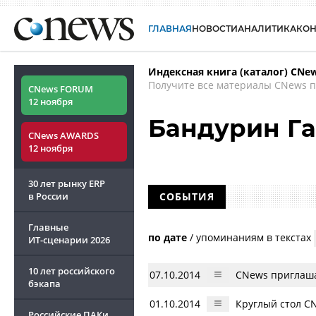
ГЛАВНАЯ
НОВОСТИ
АНАЛИТИКА
КО
Индексная книга (каталог) CNe
Получите все материалы CNews п
CNews FORUM
12 ноября
Бандурин Г
CNews AWARDS
12 ноября
30 лет рынку ERP
в России
СОБЫТИЯ
Главные
по дате
/
упоминаниям в текстах
ИТ-сценарии
2026
10 лет российского
07.10.2014
CNews приглаша
бэкапа
01.10.2014
Круглый стол CN
Российские ПАКи