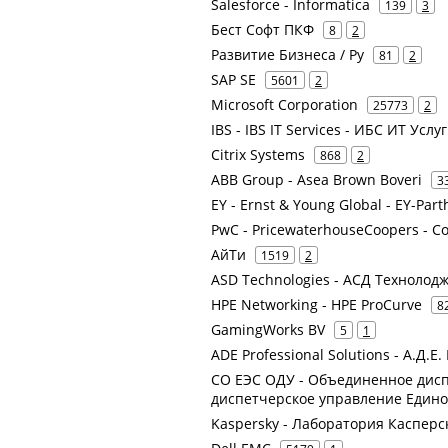
Salesforce - Informatica
139
3
Бест Софт ПКФ
8
2
Развитие Бизнеса / Ру
81
2
SAP SE
5601
2
Microsoft Corporation
25773
2
IBS - IBS IT Services - ИБС ИТ У
Citrix Systems
868
2
ABB Group - Asea Brown Boveri
3
EY - Ernst & Young Global - EY-Par
PwC - PricewaterhouseCoopers - Co
АйТи
1519
2
ASD Technologies - АСД Технолод
HPE Networking - HPE ProCurve
8
GamingWorks BV
5
1
ADE Professional Solutions - А.Д.
СО ЕЭС ОДУ - Объединенное дисп
диспетчерское управление Едино
Kaspersky - Лаборатория Касперс