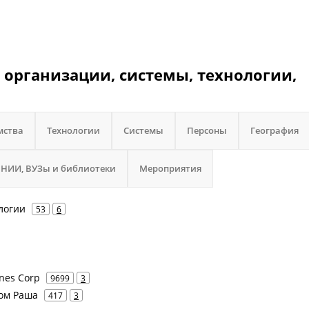
 организации, системы, технологии,
мства
Технологии
Системы
Персоны
География
НИИ, ВУЗы и библиотеки
Мероприятия
логии
53
6
ines Corp
9699
3
ком Раша
417
3