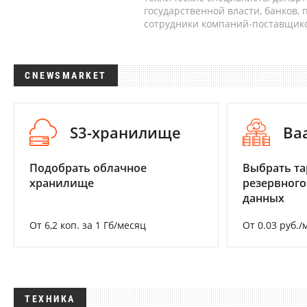
государственной власти, банков,
сотрудники компаний-поставщико
CNEWSMARKET
S3-хранилище
Ba
Подобрать облачное
Выбрать та
хранилище
резервного
данных
От 6,2 коп. за 1 Гб/месяц
От 0.03 руб./
ТЕХНИКА