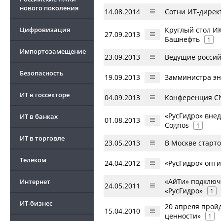
нового поколения
14.08.2014
Сотни ИТ-директ
Цифровизация
Круглый стол И
27.09.2013
Башнефть
1
Импортозамещение
23.09.2013
Ведущие россий
Безопасность
19.09.2013
Замминистра эн
ИТ в госсекторе
04.09.2013
Конференция CN
«РусГидро» вне
ИТ в банках
01.08.2013
Cognos
1
ИТ в торговле
23.05.2013
В Москве старто
Телеком
24.04.2012
«РусГидро» опт
«АйТи» подключ
Интернет
24.05.2011
«РусГидро»
1
ИТ-бизнес
20 апреля прой
15.04.2010
ценности»
1