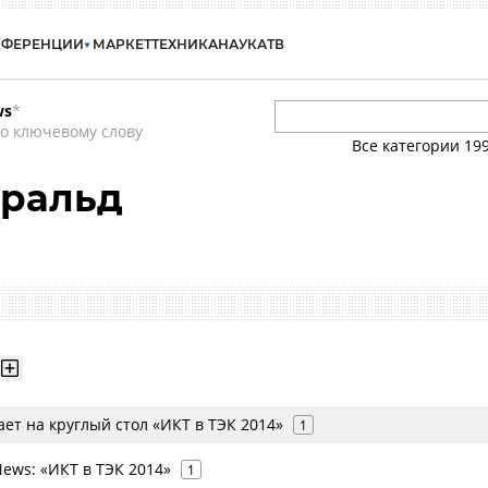
НФЕРЕНЦИИ
МАРКЕТ
ТЕХНИКА
НАУКА
ТВ
ws
*
о ключевому слову
Все категории
19
аральд
ет на круглый стол «ИКТ в ТЭК 2014»
1
ews: «ИКТ в ТЭК 2014»
1