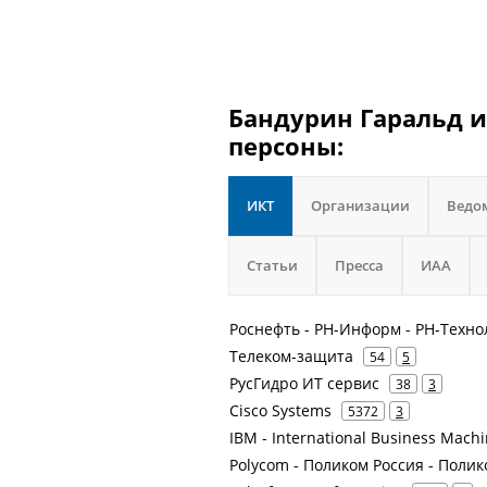
Бандурин Гаральд и
персоны:
ИКТ
Организации
Ведо
Статьи
Пресса
ИАА
Роснефть - РН-Информ - РН-Техно
Телеком-защита
54
5
РусГидро ИТ сервис
38
3
Cisco Systems
5372
3
IBM - International Business Mach
Polycom - Поликом Россия - Поли