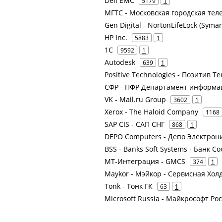
Dell EMC
5179
1
МГТС - Московская городская тел
Gen Digital - NortonLifeLock (Syman
HP Inc.
5883
1
1С
9592
1
Autodesk
639
1
Positive Technologies - Позитив 
СФР - ПФР Департамент информа
VK - Mail.ru Group
3602
1
Xerox - The Haloid Company
1168
SAP CIS - САП СНГ
868
1
DEPO Computers - Депо Электрон
BSS - Banks Soft Systems - Банк С
МТ-Интеграция - GMCS
374
1
Maykor - Мэйкор - Сервисная Хо
Tonk - Тонк ГК
63
1
Microsoft Russia - Майкрософт Ро