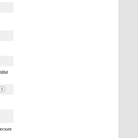
 IBM
1
еские