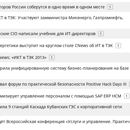
оров России соберутся в одно время в одном месте
1
КТ в ТЭК: Участвуют замминистра Минэнерго, Газпромнефть,
ские CIO написали учебник для ИТ-директоров
1
ергетики выступит на круглом столе CNews об ИТ в ТЭК
1
ews: «ИКТ в ТЭК 2013»
1
дрила унифицированную систему бизнес-планирования на базе
вал форум по практической безопасности Positive Hack Days III
имизирует управление персоналом с помощью SAP ERP HCM
1
ила 9 станций Каскада Кубанских ГЭС к корпоративной сети
дёт Всероссийская конференция «Услуги и управление. Практич