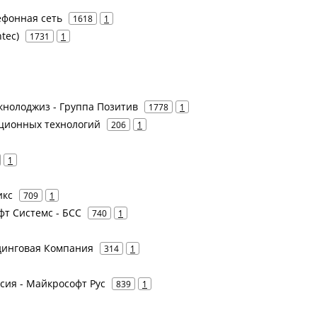
ефонная сеть
1618
1
tec)
1731
1
Текнолоджиз - Группа Позитив
1778
1
ционных технологий
206
1
1
икс
709
1
офт Системс - БСС
740
1
лдинговая Компания
314
1
ссия - Майкрософт Рус
839
1