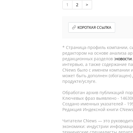
1
2
>
КОРОТКАЯ ССЫЛКА
* Страница-профиль компании, сис
редактором на основе анализа а
редакционных разделов (
новости
интервью, а также содержание па
CNews было с именем компании и
может быть дополнен (обогащен)
продукте/услуге.
Обработан архив публикаций порт
Ключевых фраз выявлено - 146300
Создано именных указателей - 19
Редакция Индексной книги CNews
Читатели CNews — это руководит
экономики: индустрии информаци
технические специалисты депар