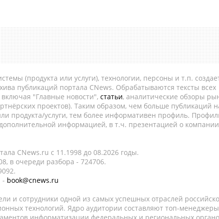
темы (продукта или услуги), технологии, персоны и т.п. создае
рхива публикаций портала CNews. Обрабатываются тексты всех
, включая "Главные новости",
статьи
, аналитические обзоры рын
ртнёрских проектов). Таким образом, чем больше публикаций н
ли продукта/услуги, тем более информативен профиль. Профил
 дополнительной информацией, в т.ч. презентацией о компании
ала CNews.ru c 11.1998 до 08.2026 годы.
8, в очереди разбора - 724706.
9092.
 -
book@cnews.ru
ели и сотрудники одной из самых успешных отраслей российск
онных технологий. Ядро аудитории составляют топ-менеджеры
таментов информатизации федеральных и региональных орган