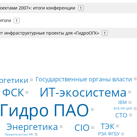
оектами 2007»: итоги конференции
1
 итоги
1
ет инфраструктурные проекты для «ГидроОГК»
1
ргетики
Государственные органы власти
ИТ-экосистема
 ФСК
сГидро ПАО
IBM
ФСБ РФ ЦИБ
CTO
Энергетика
ТЭК
CIO
РЭА ФГБУ
Правительство РФ