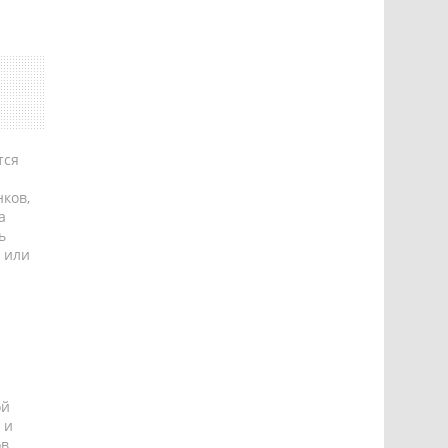
тся
ков,
а
ь
 или
ой
 и
ов