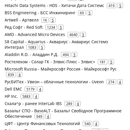
Hitachi Data Systems - HDS - Хитачи Дата Системс
419
5
BSS Engineering - БСС Инжиниринг
69
5
Artwell - Артвелл
16
5
Ред Софт - Red Soft
1234
5
AMD - Advanced Micro Devices
4640
5
S8 Capital - Aquarius - Аквариус - Аквариус Системз
Интеграл
1083
5
Aladdin R.D. - Аладдин Р.Д.
494
5
Ростелеком - Сόлар ГК - Элвис-Плюс - Элвис+
181
5
Microsoft Russia - Майкрософт Россия - Майкрософт Рус
839
4
РусБИТех - Увеон – облачные технологии - Uveon
274
4
Dell EMC
5179
4
HP Inc.
5883
4
Скала^р - ранее InterLab IBS
289
4
Базальт СПО - BaseALT - Базальт Свободное Программное
Обеспечение
949
4
ЦФТ - Центр Финансовых Технологий
540
4