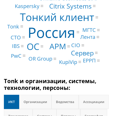
Citrix Systems
Kaspersky
Тонкий клиент
Россия
Tonk
МГТС
Лента
CTO
ОС
АРМ
CIO
IBS
Сервер
PwC
OR Group
ЕРРП
KupiVip
Tonk и организации, системы,
технологии, персоны:
ИКТ
Организации
Ведомства
Ассоциации