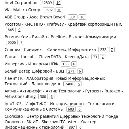
Intel Corporation
12809
10
VK - Mail.ru Group
3602
10
ABB Group - Asea Brown Boveri
331
10
Росатом - КИС НПО - Kraftway - Крафтвэй корпорэйшн ПЛС
645
9
ВымпелКом - Билайн - Beeline - Вымпел-Коммуникации
9506
7
Cinimex - Синимекс - Синимекс-Информатика
232
7
Ланит - Lansoft - CleverDATA - КлеверДата
73
7
Инверсия - Инверсия НПФ
156
6
Белый Ветер Цифровой - БВЦ
271
6
Ланит ГК - ЛАборатория Новых Информационных
Технологий - Ланит холдинг
2400
6
Актив - Актив-софт - Актив Технологии - Рутокен - Rutoken -
Aktiv.Consulting
380
6
InfoTeCS - ИнфоТеКС - Информационные Технологии и
Коммуникационные Системы
603
6
Сколково - Центр развития цифровых технологий Фонда
Сколково - SK ИТ - Skolkovo ITCluster - Кластер
информационных технологий
397
6