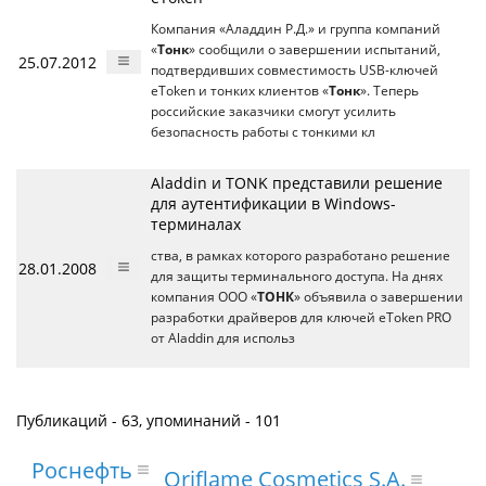
Компания «Аладдин Р.Д.» и группа компаний
«
Тонк
» сообщили о завершении испытаний,
25.07.2012
подтвердивших совместимость USB-ключей
eToken и тонких клиентов «
Тонк
». Теперь
российские заказчики смогут усилить
безопасность работы с тонкими кл
Aladdin и TONK представили решение
для аутентификации в Windows-
терминалах
ства, в рамках которого разработано решение
28.01.2008
для защиты терминального доступа. На днях
компания ООО «
ТОНК
» объявила о завершении
разработки драйверов для ключей eToken PRO
от Aladdin для использ
Публикаций - 63, упоминаний - 101
Роснефть
Oriflame Cosmetics S.A.