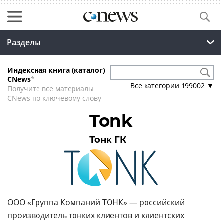
Разделы
Индексная книга (каталог)
CNews
*
Все категории
199002
▼
Получите все материалы
CNews по ключевому слову
Tonk
Тонк ГК
ООО «Группа Компаний ТОНК» — российский
производитель
тонких клиентов
и клиентских