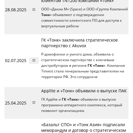
клиентом TN1200 компании «Тонк»
28.08.2025
ООО «Даком М» (Space) и ООО «Группа Компаний
Тонк
» объявляют о подтверждении
совместимости клиентского ПО для доступа к
виртуальным рабочи
ГК «Тонк» заключила стратегическое
партнерство с Akuvox
P-домофонии и умного дома, объявила о
02.07.2025
стратегическом партнёрстве с ключевым
дистрибутором в регионе
ГК «Тонк
». Компания
Tinvest стала генеральным представителем на
территории РФ. Это сотрудниче
Applite и «Тонк» объявили о выпуске ПАК
ГК Applite и
ГК «Тонк
» объявили о выпуске
25.04.2025
программно-аппаратного комплекса, который
позволит организациям
«Базальт СПО» и «Тонк Азия» подписали
меморандум и договор о стратегическом