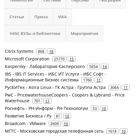
Технологии
Системы
Персоны
География
Статьи
Пресса
ИАА
НИИ, ВУЗы и библиотеки
Мероприятия
Citrix Systems
868
18
Microsoft Corporation
25770
15
Kaspersky - Лаборатория Касперского
5654
14
IBS - IBS IT Services - ИБС ИТ Услуги - ИБС Софт -
Информационные бизнес системы
1760
11
РусБИТех - Astra Linux - ГК Астра - Группа Астра
3064
11
PwC - PricewaterhouseCoopers - Coopers & Lybrand - Price
Waterhouse
701
11
Роснефть - РН-Информ - РН-Технологии
53
10
Развитие Бизнеса / Ру
81
10
Broadcom - VMware
2609
10
МГТС - Московская городская телефонная сеть
1618
10