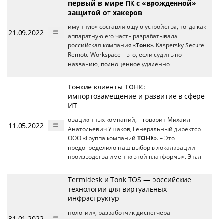
первый в мире ПК с «врожденной»
защитой от хакеров
имунную» составляющую устройства, тогда как
21.09.2022
аппаратную его часть разрабатывала
российская компания «
Тонк
». Kaspersky Secure
Remote Workspace – это, если судить по
названию, полноценное удаленно
Тонкие клиенты ТОНК:
импортозамещение и развитие в сфере
ИТ
овационных компаний, – говорит Михаил
11.05.2022
Анатольевич Ушаков, Генеральный директор
ООО «Группа компаний
ТОНК
». – Это
предопределило наш выбор в локализации
производства именно этой платформы». Этал
Termidesk и Tonk TOS — российские
технологии для виртуальных
инфраструктур
нологии», разработчик диспетчера
31.01.2022