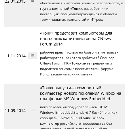
22.01.2015
обеспечения информационной безопасности, и
группа компаний «
Тонк
», разработчик и
поставщик, специализирующийся в области
терминальных технологий и ИТ-реш
«Тонк» представит компьютеры для
настоящих капиталистов на CNews
Forum 2014
рабочее время только на благо и в интересах
11.11.2014
работодателя. Как этого добиться? Спонсор
CNews Forum,
ГК «Тонк
» знает решение и
поделится опытом с посетителями форума.
Использование тонких клиент
«Тонк» выпустила компактный
компьютер нового поколения Winbox на
платформе MS Windows Embedded
вого поколения под управлением ОС MS
11.09.2014
Windows Embedded Standard 7 Rus (64 bit). Как
сообщили CNews в
ГК «Тонк
», Winbox —
компьютер российского производства без
движущихся частей, использующий пр