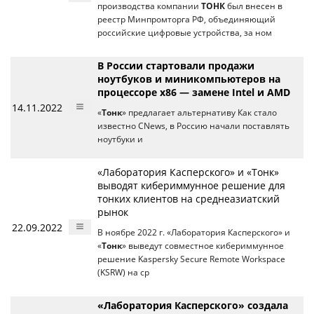
производства компании
ТОНК
был внесен в
реестр Минпромторга РФ, объединяющий
российские цифровые устройства, за ном
В России стартовали продажи
ноутбуков и миникомпьютеров на
процессоре x86 — замене Intel и AMD
14.11.2022
«
Тонк
» предлагает альтернативу Как стало
известно CNews, в Россию начали поставлять
ноутбуки и
«Лаборатория Касперского» и «Тонк»
выводят кибериммунное решение для
тонких клиентов на среднеазиатский
рынок
22.09.2022
В ноябре 2022 г. «Лаборатория Касперского» и
«
Тонк
» выведут совместное кибериммунное
решение Kaspersky Secure Remote Workspace
(KSRW) на ср
«Лаборатория Касперского» создала