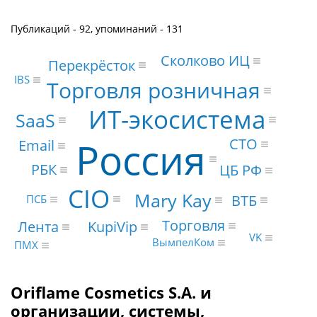
Публикаций - 92, упоминаний - 131
Сколково ИЦ
Перекрёсток
IBS
Торговля розничная
ИТ-экосистема
SaaS
Россия
CTO
Email
РБК
ЦБ РФ
CIO
Mary Kay
ВТБ
ПСБ
Торговля
Лента
KupiVip
VK
ВымпелКом
ПМХ
Oriflame Cosmetics S.A. и
организации, системы,