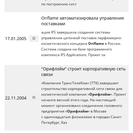
по построению сист
Oriflame автоматизировала управление
поставками
ация IFS завершила создание системы
17.01.2005
управления цепочкой поставок парфюмерно-
косметического концерна
Oriflame
в России.
Система создана на базе программного
комплекса IFS Applications. Проект ох
"Орифлэйм" строит корпоративную сеть
связи
«Компания ТрансТелеКом» (ТТК) завершает
строительство корпоративной сети связи для
косметической компании «
Орифлэйм
». Проект
22.11.2004
начался весной этого года. На настоящий
момент организовано соединение головного
предприятия «
Орифлэйм
» в Москве
с одиннадцатью филиалами в городах Санкт-
Петербург, Каз