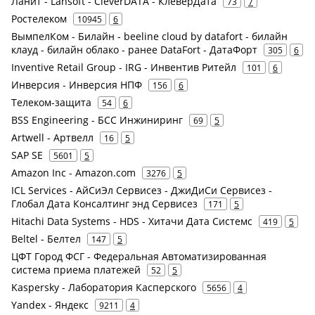
Ланит - Lansoft - CleverDATA - КлеверДата
73
7
Ростелеком
10945
6
ВымпелКом - Билайн - beeline cloud by datafort - билайн
клауд - билайн облако - ранее DataFort - ДатаФорт
305
6
Inventive Retail Group - IRG - Инвентив Ритейл
101
6
Инверсия - Инверсия НПФ
156
6
Телеком-защита
54
6
BSS Engineering - БСС Инжиниринг
69
5
Artwell - Артвелл
16
5
SAP SE
5601
5
Amazon Inc - Amazon.com
3276
5
ICL Services - АйСиЭл Сервисез - ДжиДиСи Сервисез -
Глобал Дата Консалтинг энд Сервисез
171
5
Hitachi Data Systems - HDS - Хитачи Дата Системс
419
5
Beltel - Белтел
147
5
ЦФТ Город ФСГ - Федеральная Автоматизированная
система приема платежей
52
5
Kaspersky - Лаборатория Касперского
5656
4
Yandex - Яндекс
9211
4