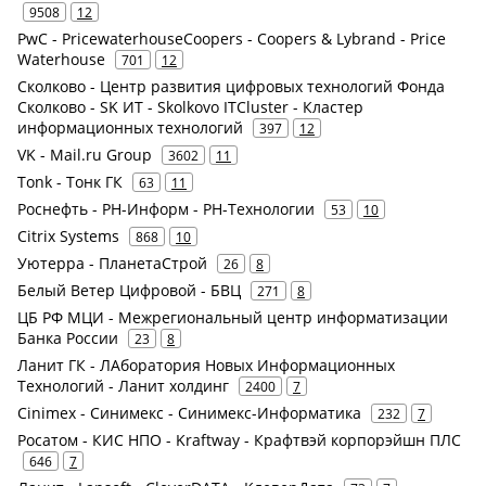
9508
12
PwC - PricewaterhouseCoopers - Coopers & Lybrand - Price
Waterhouse
701
12
Сколково - Центр развития цифровых технологий Фонда
Сколково - SK ИТ - Skolkovo ITCluster - Кластер
информационных технологий
397
12
VK - Mail.ru Group
3602
11
Tonk - Тонк ГК
63
11
Роснефть - РН-Информ - РН-Технологии
53
10
Citrix Systems
868
10
Уютерра - ПланетаСтрой
26
8
Белый Ветер Цифровой - БВЦ
271
8
ЦБ РФ МЦИ - Межрегиональный центр информатизации
Банка России
23
8
Ланит ГК - ЛАборатория Новых Информационных
Технологий - Ланит холдинг
2400
7
Cinimex - Синимекс - Синимекс-Информатика
232
7
Росатом - КИС НПО - Kraftway - Крафтвэй корпорэйшн ПЛС
646
7