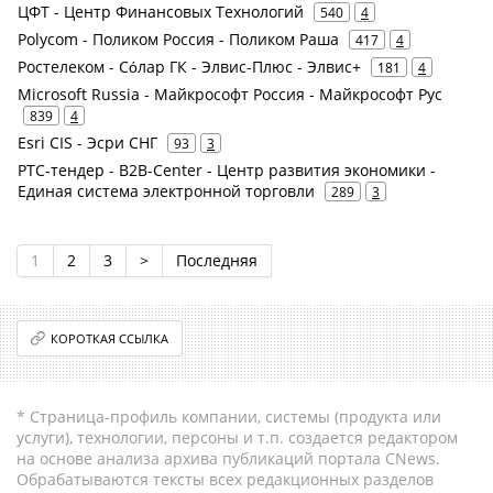
ЦФТ - Центр Финансовых Технологий
540
4
Polycom - Поликом Россия - Поликом Раша
417
4
Ростелеком - Сόлар ГК - Элвис-Плюс - Элвис+
181
4
Microsoft Russia - Майкрософт Россия - Майкрософт Рус
839
4
Esri CIS - Эсри СНГ
93
3
РТС-тендер - B2B-Center - Центр развития экономики -
Единая система электронной торговли
289
3
1
2
3
>
Последняя
КОРОТКАЯ ССЫЛКА
* Страница-профиль компании, системы (продукта или
услуги), технологии, персоны и т.п. создается редактором
на основе анализа архива публикаций портала CNews.
Обрабатываются тексты всех редакционных разделов