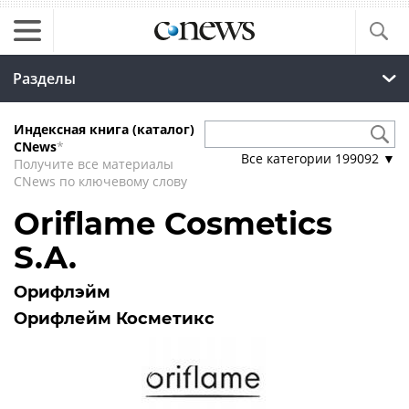
Разделы
Индексная книга (каталог)
CNews
*
Все категории
199092
▼
Получите все материалы
CNews по ключевому слову
Oriflame Cosmetics
S.A.
Орифлэйм
Орифлейм Косметикс