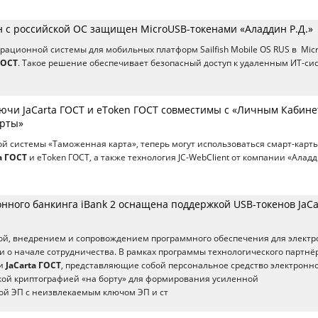
 с российской ОС защищен MicroUSB-токенами «Аладдин Р.Д.»
ационной системы для мобильных платформ Sailfish Mobile OS RUS в Mic
ГОСТ
. Такое решение обеспечивает безопасный доступ к удаленным ИТ-си
ючи JaCarta ГОСТ и eToken ГОСТ совместимы с «Личным Кабине
арты»
й системы «Таможенная карта», теперь могут использоваться смарт-карты
a ГОСТ
и eToken ГОСТ, а также технология JC-WebClient от компании «Алад
нного банкинга iBank 2 оснащена поддержкой USB-токенов JaCa
ой, внедрением и сопровождением программного обеспечения для электр
и о начале сотрудничества. В рамках программы технологического партнё
чи
JaCarta ГОСТ
, представляющие собой персональное средство электронн
кой криптографией «на борту» для формирования усиленной
й ЭП с неизвлекаемым ключом ЭП и ст