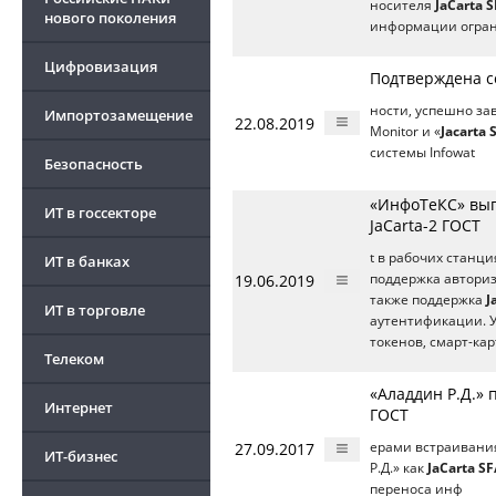
носителя
JaCarta 
нового поколения
информации огра
Цифровизация
Подтверждена со
ности, успешно за
Импортозамещение
22.08.2019
Monitor и «
Jacarta
системы Infowat
Безопасность
«ИнфоТеКС» выпу
ИТ в госсекторе
JaCarta-2 ГОСТ
t в рабочих станц
ИТ в банках
19.06.2019
поддержка авториз
также поддержка
J
ИТ в торговле
аутентификации. 
токенов, смарт-кар
Телеком
«Аладдин Р.Д.» 
Интернет
ГОСТ
27.09.2017
ерами встраивани
ИТ-бизнес
Р.Д.» как
JaCarta S
переноса инф