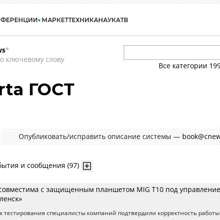
НФЕРЕНЦИИ
МАРКЕТ
ТЕХНИКА
НАУКА
ТВ
ws
*
о ключевому слову
Все категории
19
rta ГОСТ
Опубликовать/исправить описание системы —
book@cnew
бытия и сообщения (97)
Т совместима с защищенным планшетом MIG T10 под управлени
оленск»
ах тестирования специалисты компаний подтвердили корректность работы