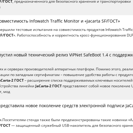
SF/ГОСТ
, предназначенного для безопасного хранения и транспортировки
н
вместимость Infowatch Traffic Monitor и «Jacarta SF/ГОСТ»
вершили тестовые испытания на совместимость продуктов Infowatch Traffic
 SF/ГОСТ
». Работоспособность и корректность кросс-функционирования DLP
стил новый технический релиз ViPNet SafeBoot 1.4 с поддержк
иях и серверах производителей аппаратных платформ. Помимо этого, реал
ации по западным сертификатам – повышение удобства работы с продукто
aCarta-2 ГОСТ
– расширение списка поддерживаемых ключевых носителей
Устройства линейки
JaCarta-2 ГОСТ
представляют собой новое поколение 
т, мод
представила новое поколение средств электронной подписи JaCa
я.Посетителям стенда также были продемонстрированы такие новинки «
F/ГОСТ
— защищенный служебный USB-накопитель для безопасного хране