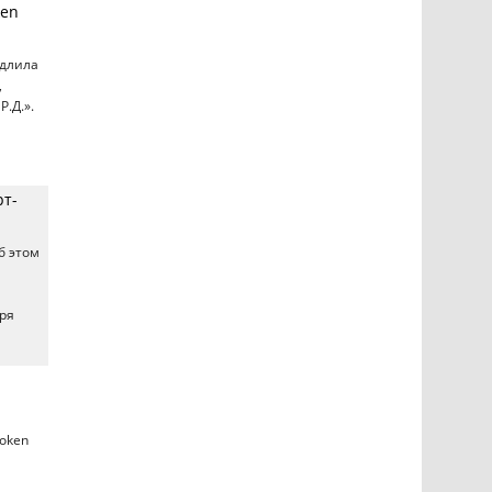
ken
одлила
,
.Д.».
рт-
б этом
ря
Token