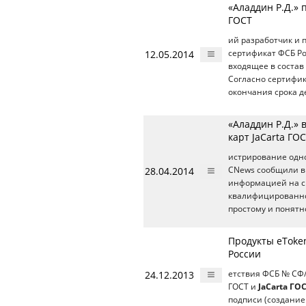
«Аладдин Р.Д.» 
ГОСТ
ий разработчик и
12.05.2014
сертификат ФСБ Р
входящее в состав
Согласно сертифик
окончания срока д
«Аладдин Р.Д.»
карт JaCarta ГО
истрирование одно
28.04.2014
CNews сообщили в 
информацией на с
квалифицированно
простому и понятн
Продукты eToke
России
24.12.2013
етствия ФСБ № СФ/
ГОСТ и
JaCarta ГО
подписи (создание