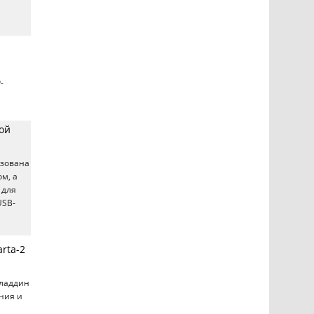
-
ой
изована
м, а
 для
USB-
rta-2
Аладдин
ния и