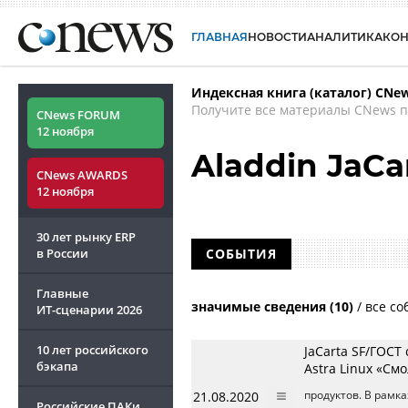
ГЛАВНАЯ
НОВОСТИ
АНАЛИТИКА
КО
Индексная книга (каталог) CNe
Получите все материалы CNews п
CNews FORUM
12 ноября
Aladdin JaCa
CNews AWARDS
12 ноября
30 лет рынку ERP
в России
СОБЫТИЯ
Главные
значимые сведения (10)
/
все со
ИТ-сценарии
2026
10 лет российского
JaCarta SF/ГОС
бэкапа
Astra Linux «См
21.08.2020
продуктов. В рамк
Российские ПАКи