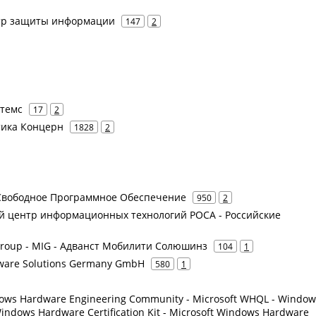
тр защиты информации
147
2
стемс
17
2
атика Концерн
1828
2
т Свободное Программное Обеспечение
950
2
ий центр информационных технологий РОСА - Российские
Group - MIG - Адванст Мобилити Солюшинз
104
1
tware Solutions Germany GmbH
580
1
dows Hardware Engineering Community - Microsoft WHQL - Window
Windows Hardware Certification Kit - Microsoft Windows Hardware