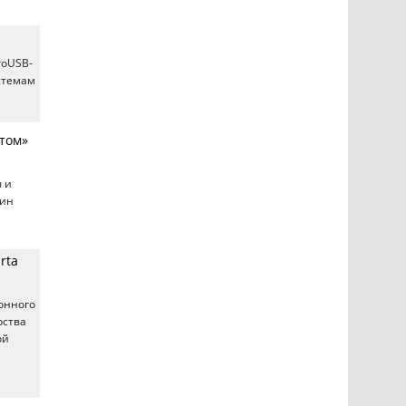
roUSB-
стемам
том»
 и
дин
rta
онного
рства
ой