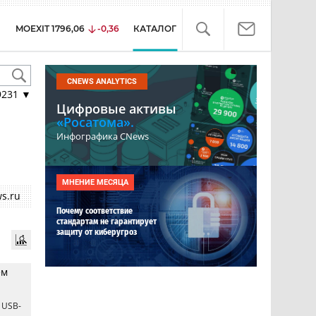
MOEXIT
1796,06
-0,36
КАТАЛОГ
CNEWS ANALYTICS
9231
▼
Цифровые активы
«Росатома».
Инфографика CNews
МНЕНИЕ МЕСЯЦА
s.ru
Почему соответствие
стандартам не гарантирует
защиту от киберугроз
ем
 USB-