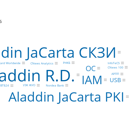
6
din JaCarta СКЗИ
РНКБ
ard Worldwide
InfoTeCS
CNews Analytics
ОС
addin R.D.
CNews 100
IAM
АРПП
USB
УЭК ФУО
Nordea Bank
ВТБ24
Aladdin JaCarta PKI