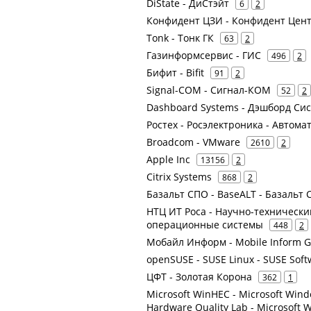
DiState - ДиСтэйт
6
2
Конфидент ЦЗИ - Конфидент Цен
Tonk - Тонк ГК
63
2
Газинформсервис - ГИС
496
2
Бифит - Bifit
91
2
Signal-COM - Сигнал-КОМ
52
2
Dashboard Systems - Дэшборд Си
Ростех - Росэлектроника - Автом
Broadcom - VMware
2610
2
Apple Inc
13156
2
Citrix Systems
868
2
Базальт СПО - BaseALT - Базаль
НТЦ ИТ Роса - Научно-техническ
операционные системы
448
2
Мобайл Информ - Mobile Inform 
openSUSE - SUSE Linux - SUSE Sof
ЦФТ - Золотая Корона
362
1
Microsoft WinHEC - Microsoft Win
Hardware Quality Lab - Microsoft 