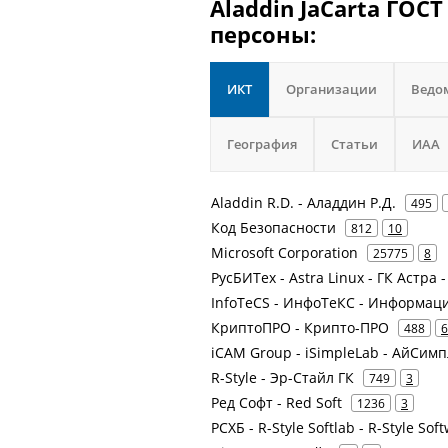
Aladdin JaCarta ГОС
персоны:
ИКТ
Организации
Ведо
География
Статьи
ИАА
Aladdin R.D. - Аладдин Р.Д.
495
Код Безопасности
812
10
Microsoft Corporation
25775
8
РусБИТех - Astra Linux - ГК Астра 
InfoTeCS - ИнфоТеКС - Информа
КриптоПРО - Крипто-ПРО
488
6
iCAM Group - iSimpleLab - АйСим
R-Style - Эр-Стайл ГК
749
3
Ред Софт - Red Soft
1236
3
РСХБ - R-Style Softlab - R-Style So