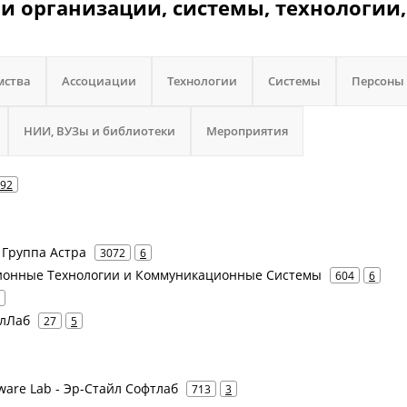
Т и организации, системы, технологии,
мства
Ассоциации
Технологии
Системы
Персоны
НИИ, ВУЗы и библиотеки
Мероприятия
92
- Группа Астра
3072
6
ционные Технологии и Коммуникационные Системы
604
6
плЛаб
27
5
ftware Lab - Эр-Стайл Софтлаб
713
3