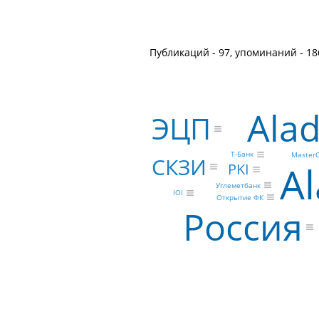
Публикаций - 97, упоминаний - 18
Alad
ЭЦП
Т-Банк
MasterC
СКЗИ
Al
PKI
Углеметбанк
IOI
Открытие ФК
Россия