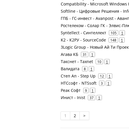
Compatibility - Microsoft Windows
Softline - Цифровые Решения - In
ГПБ - ГС-инвест - Avanpost - Аван
Ростелеком - Сόлар ГК - Элвис-Пл
Syntellect - Синтеллект
105
1
K2 - К2РУ - SourceCode
148
1
3Logic Group - Новый Ай Ти Проек
Агава КБ
31
1
Такснет - Taxnet
10
1
Валидата
8
1
Степ Ап - Step Up
12
1
НТСсофт - NTSsoft
3
1
Реак Софт
9
1
Инист - Inist
37
1
1
2
>