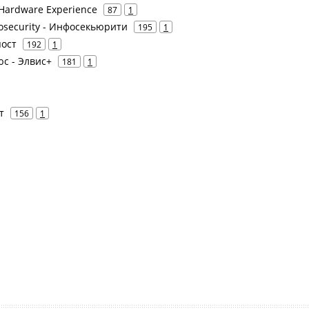
 Hardware Experience
87
1
fosecurity - Инфосекьюрити
195
1
пост
192
1
юс - Элвис+
181
1
т
156
1