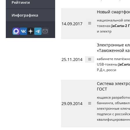
Рейтинги
Новый смартфон
Инфографика
национальной опер
14.09.2017
токенах
JaCarta-2 
и электр
Электронные кл
«Таможенной к
25.11.2014
кабинете платёжно
USB-токены
JaCart
Р.Д.», росси
Система электро
ГОСТ
ющаяся разработк
29.09.2014
банкинга, объявил
электронные клю
подписи с российс
квалифицированно