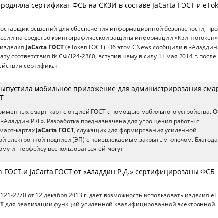
продлила сертификат ФСБ на СКЗИ в составе JaCarta ГОСТ и eTo
 поставщик решений для обеспечения информационной безопасности, пр
оссии на средство криптографической защиты информации «Криптотокен»
 изделия
JaCarta ГОСТ
(eToken ГОСТ). Об этом CNews сообщили в «Аладдин Р
ату соответствия № СФ/124-2380, вступившему в силу 11 мая 2014 г. после
ействия сертификат
 выпустила мобильное приложение для администрирования сма
СТ
имённых смарт-карт с опцией ГОСТ с помощью мобильного устройства. О
«Аладдин Р.Д.». Разработка предназначена для упрощения работы с
март-картах
JaCarta ГОСТ
, служащих для формирования усиленной
й электронной подписи (ЭП) с неизвлекаемым закрытым ключом. Благода
ому интерфейсу воспользоваться ей могут
n ГОСТ и JaCarta ГОСТ от «Аладдин Р.Д.» сертифицированы ФСБ
121-2270 от 12 декабря 2013 г. даёт возможность использовать изделия e
СТ
для реализации функций усиленной квалифицированной электронной