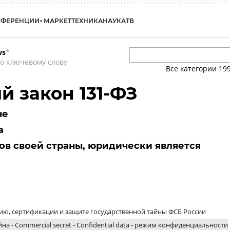
НФЕРЕНЦИИ
МАРКЕТ
ТЕХНИКА
НАУКА
ТВ
ws
*
о ключевому слову
Все категории
19
 закон 131-ФЗ
не
а
ов своей страны, юридически является
ию, сертификации и защите государственной тайны ФСБ России
на - Commercial secret - Confidential data - режим конфиденциальности