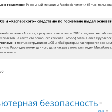
ые в госизмене
» Рекламный механизм Facebook пометил 65 тыс. пользов
СБ и «Касперского» следствию по госизмене выдал основат
ной системы «Ассист», в результате чего летом 2010 г. неделю не работа
х билетов на сайте его основного клиента - «Аэрофлота». Павел Врублевс
госизмене
против сотрудников ФСБ и «Лаборатории Касперского» возник
дениям Расследованием данного дела как раз занимался отдел Михайлова.
блевского и
80
ютерная безопасность
РБК