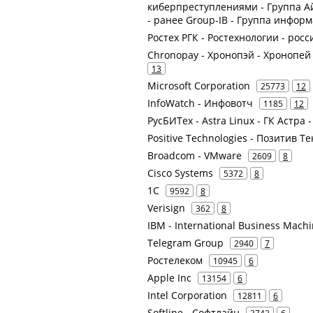
киберпреступлениями - Группа А
- ранее Group-IB - Группа инфор
Ростех РГК - Ростехнологии - рос
Chronopay - Хронопэй - Хронопей
13
Microsoft Corporation
25773
12
InfoWatch - Инфовотч
1185
12
РусБИТех - Astra Linux - ГК Астра 
Positive Technologies - Позитив 
Broadcom - VMware
2609
8
Cisco Systems
5372
8
1С
9592
8
Verisign
362
8
IBM - International Business Mach
Telegram Group
2940
7
Ростелеком
10945
6
Apple Inc
13154
6
Intel Corporation
12811
6
Softline - Софтлайн
3742
6