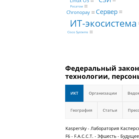
Linux OS
Росатом
Сервер
Chronopay
ИТ-экосистема
Cisco Systems
Федеральный закон 
технологии, персон
ИКТ
Организации
Ведо
География
Статьи
Прес
Kaspersky - Лаборатория Касперс
F6 - F.A.С.С.T. - Эфшесть - Будуще