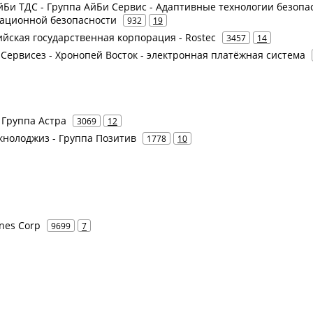
йБи ТДС - Группа АйБи Сервис - Адаптивные технологии безопа
мационной безопасности
932
19
сийская государственная корпорация - Rostec
3457
14
 Сервисез - Хронопей Восток - электронная платёжная система
- Группа Астра
3069
12
Текнолоджиз - Группа Позитив
1778
10
ines Corp
9699
7