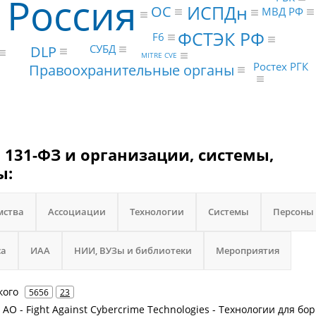
Россия
ИСПДн
ОС
МВД РФ
ФСТЭК РФ
F6
DLP
СУБД
MITRE CVE
Ростех РГК
Правоохранительные органы
131-ФЗ и организации, системы,
ы:
мства
Ассоциации
Технологии
Системы
Персоны
са
ИАА
НИИ, ВУЗы и библиотеки
Мероприятия
кого
5656
23
е АО - Fight Against Cybercrime Technologies - Технологии для бо