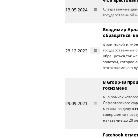
ФСБ арестовал
13.05.2024
Следственные дей
государственной и
Владимир Арла
обращаться, ка
физической и кибе
23.12.2022
государственные с
обращаться так же,
золотом, которое 
что экономика в л
В Group-IB про
госизмене
м, в рамках котор
29.09.2021
Лефортовского суда
месяца по делу о
г
совершении престу
наказание до 20 л
Facebook отмет