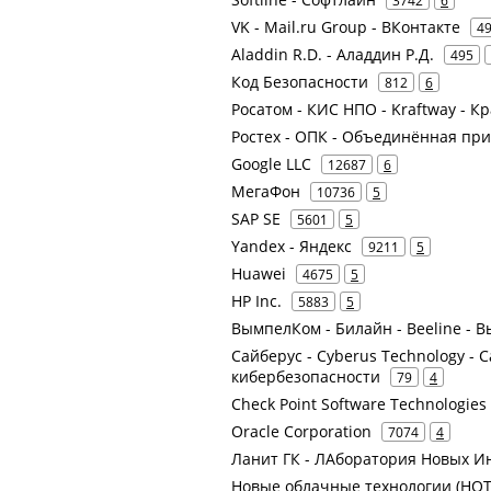
VK - Mail.ru Group - ВКонтакте
4
Aladdin R.D. - Аладдин Р.Д.
495
Код Безопасности
812
6
Росатом - КИС НПО - Kraftway - 
Ростех - ОПК - Объединённая пр
Google LLC
12687
6
МегаФон
10736
5
SAP SE
5601
5
Yandex - Яндекс
9211
5
Huawei
4675
5
HP Inc.
5883
5
ВымпелКом - Билайн - Beeline -
Сайберус - Cyberus Technology -
кибербезопасности
79
4
Check Point Software Technologies
Oracle Corporation
7074
4
Ланит ГК - ЛАборатория Новых И
Новые облачные технологии (НОТ