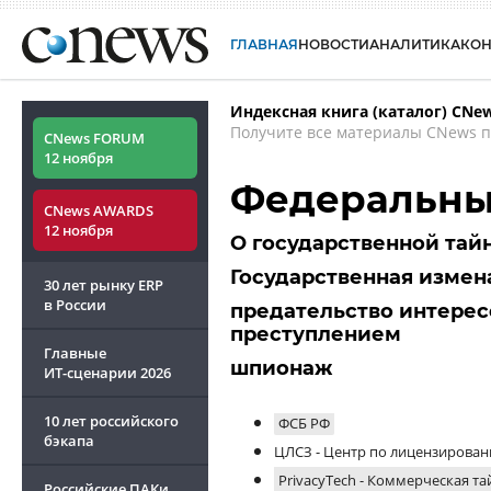
ГЛАВНАЯ
НОВОСТИ
АНАЛИТИКА
КО
Индексная книга (каталог) CNe
Получите все материалы CNews п
CNews FORUM
12 ноября
Федеральный
CNews AWARDS
12 ноября
О государственной тай
Государственная измен
30 лет рынку ERP
в России
предательство интерес
преступлением
Главные
шпионаж
ИТ-сценарии
2026
10 лет российского
ФСБ РФ
бэкапа
ЦЛСЗ - Центр по лицензирован
PrivacyTech - Коммерческая тай
Российские ПАКи