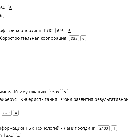
964
6
6
Крафтвэй корпорэйшн ПЛС
646
6
иборостроительная корпорация
335
6
 Вымпел-Коммуникации
9508
5
 Сайберус - Кибериспытания - Фонд развития результативной
829
4
нформационных Технологий - Ланит холдинг
2400
4
)
484
4