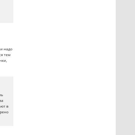
ми надо
ся тем
нки,
ль
ва
ают в
трено