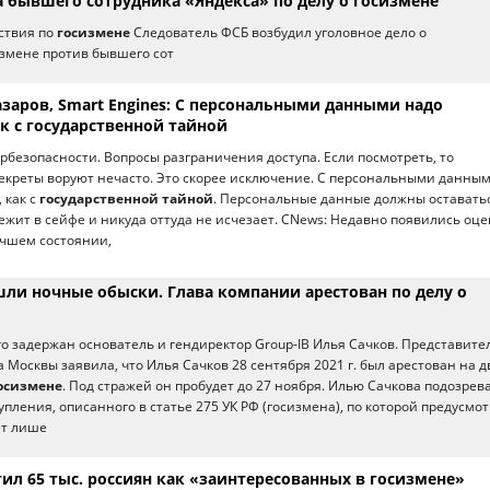
а бывшего сотрудника «Яндекса» по делу о госизмене
ствия по
госизмене
Следователь ФСБ возбудил уголовное дело о
змене против бывшего сот
заров, Smart Engines: С персональными данными надо
к с государственной тайной
рбезопасности. Вопросы разграничения доступа. Если посмотреть, то
екреты воруют нечасто. Это скорее исключение. С персональными данны
 как с
государственной тайной
. Персональные данные должны оставать
лежит в сейфе и никуда оттуда не исчезает. CNews: Недавно появились оце
учшем состоянии,
шли ночные обыски. Глава компании арестован по делу о
ого задержан основатель и гендиректор Group-IB Илья Сачков. Представите
 Москвы заявила, что Илья Сачков 28 сентября 2021 г. был арестован на д
осизмене
. Под стражей он пробудет до 27 ноября. Илью Сачкова подозрев
пления, описанного в статье 275 УК РФ (госизмена), по которой предусмо
ет лише
ил 65 тыс. россиян как «заинтересованных в госизмене»