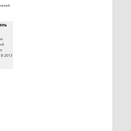
ателей
ель
ла
кий
ло
 В 2013