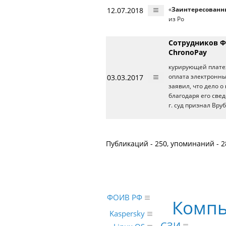
12.07.2018
«
Заинтересованн
из Ро
Сотрудников Ф
ChronoPay
курирующей платеж
03.03.2017
оплата электронны
заявил, что дело о
благодаря его све
г. суд признал Вру
Публикаций - 250, упоминаний - 2
ФОИВ РФ
Компь
Kaspersky
СЗИ