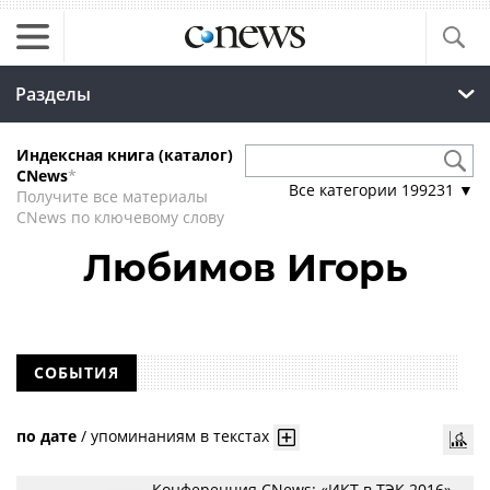
Разделы
Индексная книга (каталог)
CNews
*
Все категории
199231
▼
Получите все материалы
CNews по ключевому слову
Любимов Игорь
СОБЫТИЯ
по дате
/
упоминаниям в текстах
Конференция CNews: «ИКТ в ТЭК 2016»