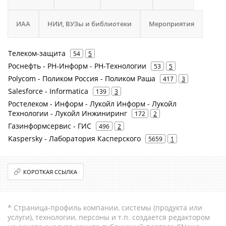
ИАА
НИИ, ВУЗы и библиотеки
Мероприятия
Телеком-защита
54
5
Роснефть - РН-Информ - РН-Технологии
53
5
Polycom - Поликом Россия - Поликом Раша
417
3
Salesforce - Informatica
139
3
Ростелеком - Информ - Лукойл Информ - Лукойл
Технологии - Лукойл Инжиниринг
172
2
Газинформсервис - ГИС
496
2
Kaspersky - Лаборатория Касперского
5659
1
КОРОТКАЯ ССЫЛКА
* Страница-профиль компании, системы (продукта или
услуги), технологии, персоны и т.п. создается редактором