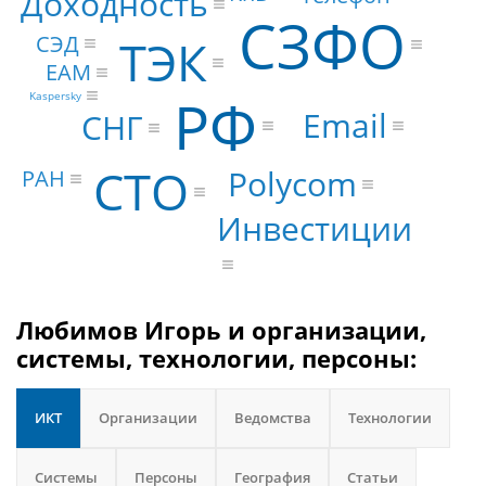
Доходность
СЗФО
СЭД
ТЭК
EAM
РФ
Kaspersky
Email
СНГ
CTO
Polycom
РАН
Инвестиции
Любимов Игорь и организации,
системы, технологии, персоны:
ИКТ
Организации
Ведомства
Технологии
Системы
Персоны
География
Статьи