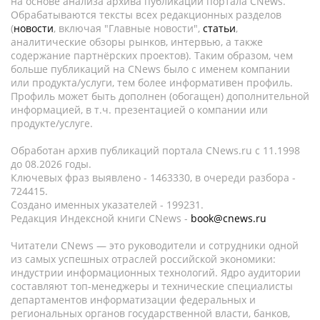
на основе анализа архива публикаций портала CNews.
Обрабатываются тексты всех редакционных разделов
(
новости
, включая "Главные новости",
статьи
,
аналитические обзоры рынков, интервью, а также
содержание партнёрских проектов). Таким образом, чем
больше публикаций на CNews было с именем компании
или продукта/услуги, тем более информативен профиль.
Профиль может быть дополнен (обогащен) дополнительной
информацией, в т.ч. презентацией о компании или
продукте/услуге.
Обработан архив публикаций портала CNews.ru c 11.1998
до 08.2026 годы.
Ключевых фраз выявлено - 1463330, в очереди разбора -
724415.
Создано именных указателей - 199231.
Редакция Индексной книги CNews -
book@cnews.ru
Читатели CNews — это руководители и сотрудники одной
из самых успешных отраслей российской экономики:
индустрии информационных технологий. Ядро аудитории
составляют топ-менеджеры и технические специалисты
департаментов информатизации федеральных и
региональных органов государственной власти, банков,