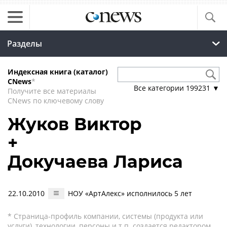
Разделы
Индексная книга (каталог)
CNews
*
Все категории
199231
▼
Получите все материалы
CNews по ключевому слову
Жуков Виктор
+
Докучаева Лариса
22.10.2010
НОУ «АртАлекс» исполнилось 5 лет
* Страница-профиль компании, системы (продукта или
услуги), технологии, персоны и т.п. создается редактором