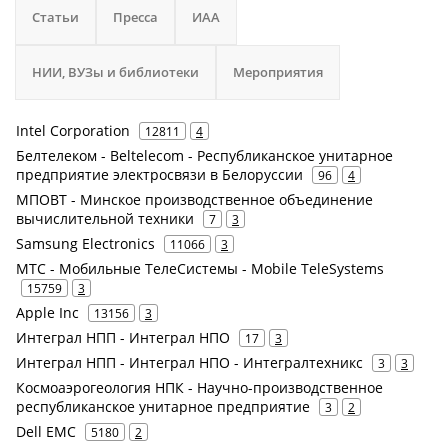
Статьи
Пресса
ИАА
НИИ, ВУЗы и библиотеки
Мероприятия
Intel Corporation
12811
4
Белтелеком - Beltelecom - Республиканское унитарное
предприятие электросвязи в Белоруссии
96
4
МПОВТ - Минское производственное объединение
вычислительной техники
7
3
Samsung Electronics
11066
3
МТС - Мобильные ТелеСистемы - Mobile TeleSystems
15759
3
Apple Inc
13156
3
Интеграл НПП - Интеграл НПО
17
3
Интеграл НПП - Интеграл НПО - Интегралтехникс
3
3
Космоаэрогеология НПК - Научно-производственное
республиканское унитарное предприятие
3
2
Dell EMC
5180
2