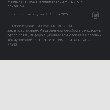
Материалы, помеченные знаком ■, являются
рекламой
Все права защищены © 1995 – 2026
Сетевое издание «CNews» («СиНьюс»)
зарегистрировано Федеральной службой по надзору в
сфере связи, информационных технологий и массовых
коммуникаций 09.11.2018 за номером Эл № ФС77 –
74283