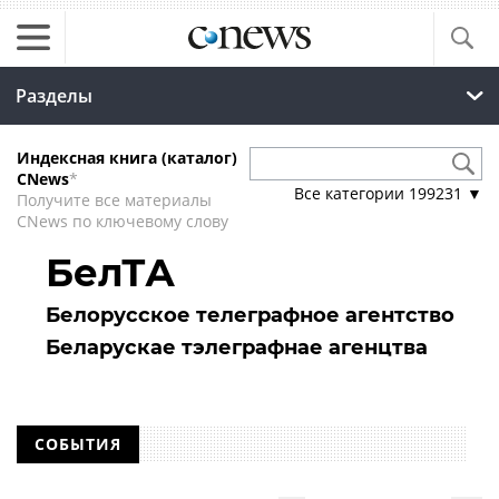
Разделы
Индексная книга (каталог)
CNews
*
Все категории
199231
▼
Получите все материалы
CNews по ключевому слову
БелТА
Белорусское телеграфное агентство
Беларускае тэлеграфнае агенцтва
СОБЫТИЯ