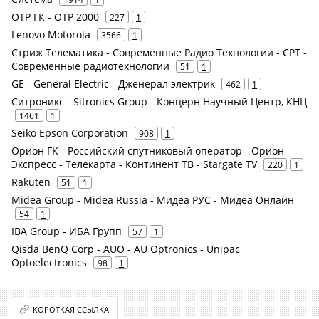
ОТР ГК - ОТР 2000
227
1
Lenovo Motorola
3566
1
Стриж Телематика - Современные Радио Технологии - СРТ -
Современные радиотехнологии
51
1
GE - General Electric - Дженерал электрик
462
1
Ситроникс - Sitronics Group - Концерн Научный Центр, КНЦ
1461
1
Seiko Epson Corporation
908
1
Орион ГК - Российский спутниковый оператор - Орион-
Экспресс - Телекарта - Континент ТВ - Stargate TV
220
1
Rakuten
51
1
Midea Group - Midea Russia - Мидеа РУС - Мидеа Онлайн
54
1
IBA Group - ИБА Групп
57
1
Qisda BenQ Corp - AUO - AU Optronics - Unipac
Optoelectronics
98
1
КОРОТКАЯ ССЫЛКА