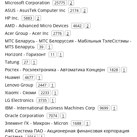
Microsoft Corporation
25775
2
ASUS - AsusTek Computer Inc
2174
2
HP Inc.
5883
2
AMD - Advanced Micro Devices
4642
2
Acer Group - Acer Inc
2776
2
МТС Беларусь - МТС Белоруссия - Мабільныя ТэлеСістэмы -
MTS Беларусь
39
1
Horizont - Горизонт
11
1
Tatung
27
1
Ростех - Росэлектроника - Автоматика Концерн
1828
1
Huawei
4677
1
Lenovo Group
2447
1
Xiaomi - Сяоми
2233
1
LG Electronics
3735
1
IBM - International Business Machines Corp
9699
1
Oracle Corporation
7074
1
Элемент ГК - Микрон - Micron
1688
1
АФК Система ПАО - Акционерная финансовая корпорация
Система
1914
1