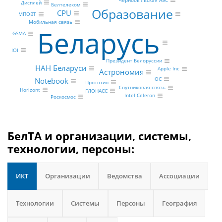
Чернобыльская АЭС
Дисплей
Белтелеком
Образование
CPU
МПОВТ
Мобильная связь
Беларусь
GSMA
IOI
Президент Белоруссии
НАН Беларуси
Apple Inc
Астрономия
ОС
Notebook
Прототип
Спутниковая связь
Horizont
ГЛОНАСС
Intel Celeron
Роскосмос
БелТА и организации, системы,
технологии, персоны:
ИКТ
Организации
Ведомства
Ассоциации
Технологии
Системы
Персоны
География