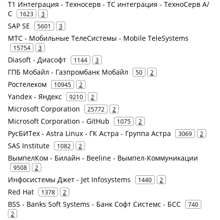
Т1 Интеграция - Техносерв - ТС интеграция - ТехноСерв А/
С
1623
3
SAP SE
5601
3
МТС - Мобильные ТелеСистемы - Mobile TeleSystems
15754
3
Diasoft - Диасофт
1144
3
ГПБ Мобайл - Газпромбанк Мобайл
50
2
Ростелеком
10945
2
Yandex - Яндекс
9210
2
Microsoft Corporation
25772
2
Microsoft Corporation - GitHub
1075
2
РусБИТех - Astra Linux - ГК Астра - Группа Астра
3069
2
SAS Institute
1082
2
ВымпелКом - Билайн - Beeline - Вымпел-Коммуникации
9508
2
Инфосистемы Джет - Jet Infosystems
1440
2
Red Hat
1378
2
BSS - Banks Soft Systems - Банк Софт Системс - БСС
740
2