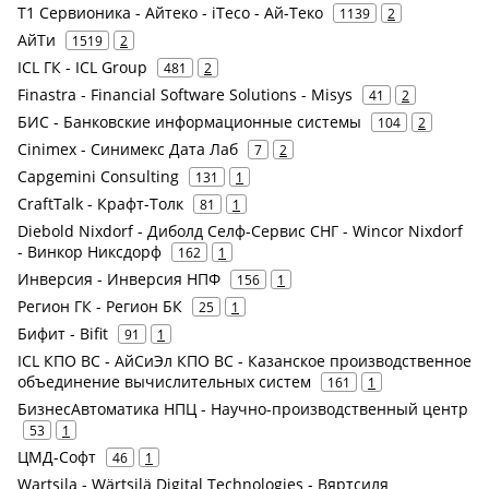
Т1 Сервионика - Айтеко - iTeco - Ай-Теко
1139
2
АйТи
1519
2
ICL ГК - ICL Group
481
2
Finastra - Financial Software Solutions - Misys
41
2
БИС - Банковские информационные системы
104
2
Cinimex - Синимекс Дата Лаб
7
2
Capgemini Consulting
131
1
CraftTalk - Крафт-Толк
81
1
Diebold Nixdorf - Диболд Селф-Сервис СНГ - Wincor Nixdorf
- Винкор Никсдорф
162
1
Инверсия - Инверсия НПФ
156
1
Регион ГК - Регион БК
25
1
Бифит - Bifit
91
1
ICL КПО ВС - АйСиЭл КПО ВС - Казанское производственное
объединение вычислительных систем
161
1
БизнесАвтоматика НПЦ - Научно-производственный центр
53
1
ЦМД-Софт
46
1
Wartsila - Wärtsilä Digital Technologies - Вяртсиля