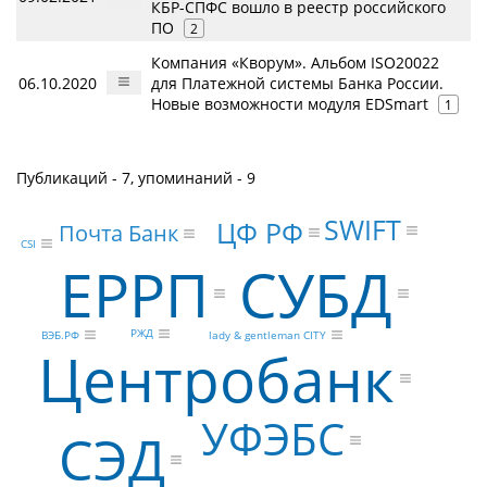
КБР-СПФС вошло в реестр российского
ПО
2
Компания «Кворум». Альбом ISO20022
06.10.2020
для Платежной системы Банка России.
Новые возможности модуля EDSmart
1
Публикаций - 7, упоминаний - 9
SWIFT
ЦФ РФ
Почта Банк
CSI
ЕРРП
СУБД
РЖД
ВЭБ.РФ
lady & gentleman CITY
Центробанк
УФЭБС
СЭД