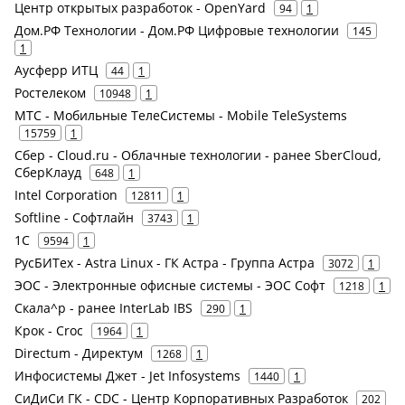
Центр открытых разработок - OpenYard
94
1
Дом.РФ Технологии - Дом.РФ Цифровые технологии
145
1
Аусферр ИТЦ
44
1
Ростелеком
10948
1
МТС - Мобильные ТелеСистемы - Mobile TeleSystems
15759
1
Сбер - Cloud.ru - Облачные технологии - ранее SberCloud,
СберКлауд
648
1
Intel Corporation
12811
1
Softline - Софтлайн
3743
1
1С
9594
1
РусБИТех - Astra Linux - ГК Астра - Группа Астра
3072
1
ЭОС - Электронные офисные системы - ЭОС Софт
1218
1
Скала^р - ранее InterLab IBS
290
1
Крок - Croc
1964
1
Directum - Директум
1268
1
Инфосистемы Джет - Jet Infosystems
1440
1
СиДиСи ГК - CDC - Центр Корпоративных Разработок
202