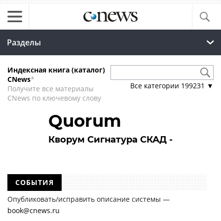
Разделы
Индексная книга (каталог)
CNews
*
Все категории
199231
▼
Получите все материалы
CNews по ключевому слову
Quorum
Кворум Сигнатура СКАД -
СОБЫТИЯ
Опубликовать/исправить описание системы —
book@cnews.ru