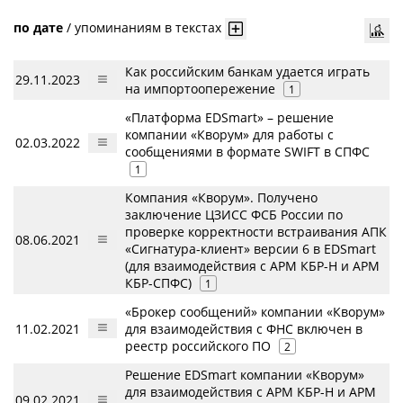
по дате
/
упоминаниям в текстах
Как российским банкам удается играть
29.11.2023
на импортоопережение
1
«Платформа EDSmart» – решение
компании «Кворум» для работы с
02.03.2022
сообщениями в формате SWIFT в CПФС
1
Компания «Кворум». Получено
заключение ЦЗИСС ФСБ России по
проверке корректности встраивания АПК
08.06.2021
«Сигнатура-клиент» версии 6 в EDSmart
(для взаимодействия с АРМ КБР-Н и АРМ
КБР-СПФС)
1
«Брокер сообщений» компании «Кворум»
11.02.2021
для взаимодействия с ФНС включен в
реестр российского ПО
2
Решение EDSmart компании «Кворум»
для взаимодействия с АРМ КБР-Н и АРМ
09.02.2021