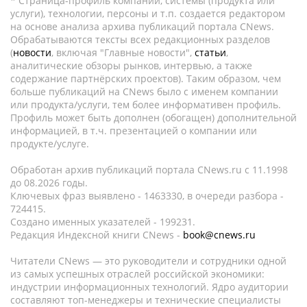
* Страница-профиль компании, системы (продукта или
услуги), технологии, персоны и т.п. создается редактором
на основе анализа архива публикаций портала CNews.
Обрабатываются тексты всех редакционных разделов
(
новости
, включая "Главные новости",
статьи
,
аналитические обзоры рынков, интервью, а также
содержание партнёрских проектов). Таким образом, чем
больше публикаций на CNews было с именем компании
или продукта/услуги, тем более информативен профиль.
Профиль может быть дополнен (обогащен) дополнительной
информацией, в т.ч. презентацией о компании или
продукте/услуге.
Обработан архив публикаций портала CNews.ru c 11.1998
до 08.2026 годы.
Ключевых фраз выявлено - 1463330, в очереди разбора -
724415.
Создано именных указателей - 199231.
Редакция Индексной книги CNews -
book@cnews.ru
Читатели CNews — это руководители и сотрудники одной
из самых успешных отраслей российской экономики:
индустрии информационных технологий. Ядро аудитории
составляют топ-менеджеры и технические специалисты