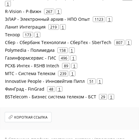
1
R-Vision - Р-Вижн
267
1
ЭЛАР - Электронный архив - НПО Опыт
1123
1
Ланит Интеграция
219
1
Тензор
173
1
Сбер - Сбербанк Технологии - СберТех - SberTech
807
1
Polymedia - Полимедиа
158
1
Газинформсервис - ГИС
496
1
РСХБ Интех - RSHB Intech
89
1
МТС - Система Телеком
239
1
Innovative People - Инновейтив Пипл
51
1
ФинГрад - FinGrad
48
1
BSTelecom - Бизнес система телеком - БСТ
29
1
КОРОТКАЯ ССЫЛКА