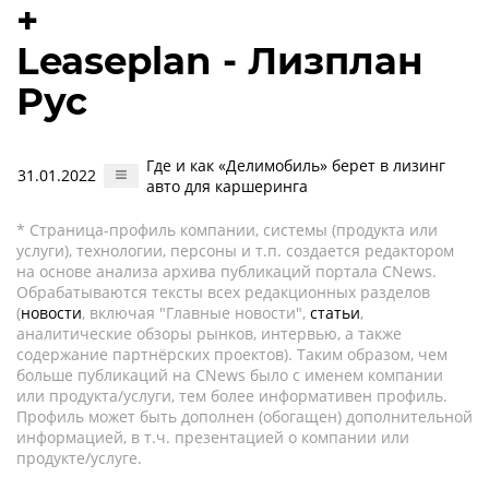
+
Leaseplan - Лизплан
Рус
Где и как «Делимобиль» берет в лизинг
31.01.2022
авто для каршеринга
* Страница-профиль компании, системы (продукта или
услуги), технологии, персоны и т.п. создается редактором
на основе анализа архива публикаций портала CNews.
Обрабатываются тексты всех редакционных разделов
(
новости
, включая "Главные новости",
статьи
,
аналитические обзоры рынков, интервью, а также
содержание партнёрских проектов). Таким образом, чем
больше публикаций на CNews было с именем компании
или продукта/услуги, тем более информативен профиль.
Профиль может быть дополнен (обогащен) дополнительной
информацией, в т.ч. презентацией о компании или
продукте/услуге.