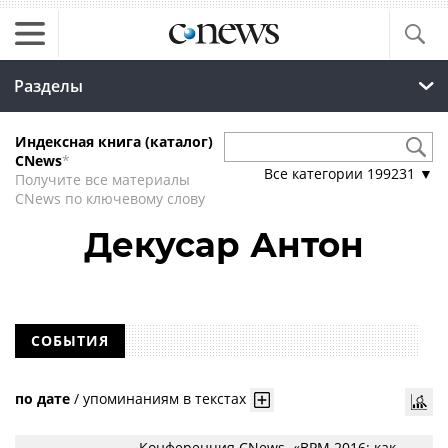
Разделы
Индексная книга (каталог)
CNews
*
Все категории
199231
▼
Получите все материалы
CNews по ключевому слову
Декусар Антон
СОБЫТИЯ
по дате
/
упоминаниям в текстах
Конференция CNews. «BPM 2016: как