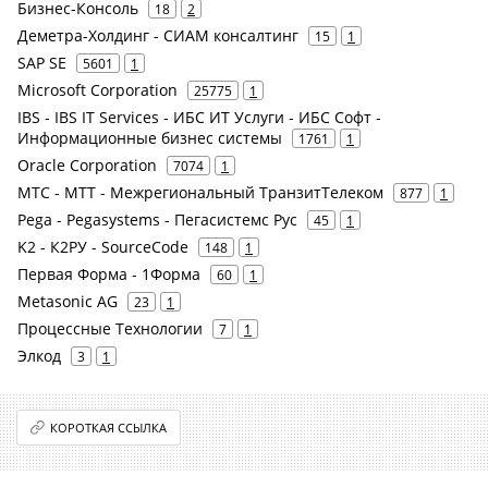
Бизнес-Консоль
18
2
Деметра-Холдинг - СИАМ консалтинг
15
1
SAP SE
5601
1
Microsoft Corporation
25775
1
IBS - IBS IT Services - ИБС ИТ Услуги - ИБС Софт -
Информационные бизнес системы
1761
1
Oracle Corporation
7074
1
МТС - МТТ - Межрегиональный ТранзитТелеком
877
1
Pega - Pegasystems - Пегасистемс Рус
45
1
K2 - К2РУ - SourceCode
148
1
Первая Форма - 1Форма
60
1
Metasonic AG
23
1
Процессные Технологии
7
1
Элкод
3
1
КОРОТКАЯ ССЫЛКА