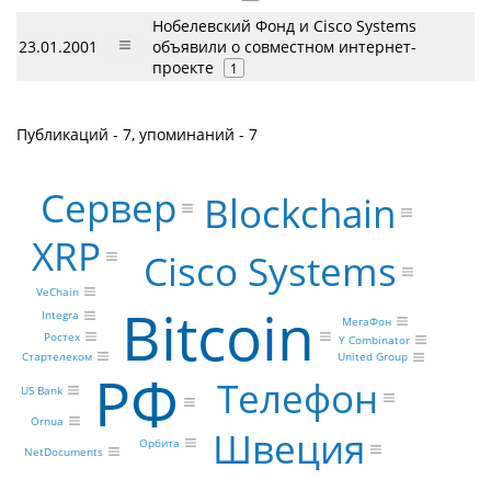
Нобелевский Фонд и Cisco Systems
23.01.2001
объявили о совместном интернет-
проекте
1
Публикаций - 7, упоминаний - 7
Сервер
Blockchain
XRP
Cisco Systems
VeChain
Bitcoin
Integra
МегаФон
Ростех
Y Combinator
Стартелеком
United Group
РФ
Телефон
US Bank
Ornua
Швеция
Орбита
NetDocuments