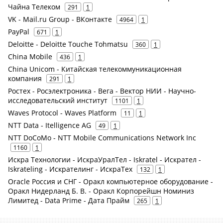
Чайна Телеком
291
1
VK - Mail.ru Group - ВКонтакте
4964
1
PayPal
671
1
Deloitte - Deloitte Touche Tohmatsu
360
1
China Mobile
436
1
China Unicom - Китайская телекоммуникационная
компания
291
1
Ростех - Росэлектроника - Вега - Вектор НИИ - Научно-
исследовательский институт
1101
1
Waves Protocol - Waves Platform
11
1
NTT Data - Itelligence AG
49
1
NTT DoCoMo - NTT Mobile Communications Network Inc
1160
1
Искра Технологии - ИскраУралТел - Iskratel - Искрател -
Iskrateling - Искрателинг - ИскраТех
132
1
Oracle Россия и СНГ - Оракл компьютерное оборудование -
Оракл Нидерланд Б. В. - Оракл Корпорейшн Номиниз
Лимитед - Data Prime - Дата Прайм
265
1