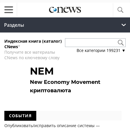
Разделы
Индексная книга (каталог)
CNews
*
Все категории
199231
▼
Получите все материалы
CNews по ключевому слову
NEM
New Economy Movement
криптовалюта
СОБЫТИЯ
Опубликовать/исправить описание системы —