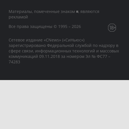
Материалы, помеченные знаком ■, являются
рекламой
Все права защищены © 1995 – 2026
Сетевое издание «CNews» («СиНьюс»)
зарегистрировано Федеральной службой по надзору в
сфере связи, информационных технологий и массовых
коммуникаций 09.11.2018 за номером Эл № ФС77 –
74283