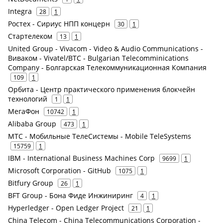
Integra
28
1
Ростех - Сириус НПП концерн
30
1
Стартелеком
13
1
United Group - Vivacom - Video & Audio Communications -
Виваком - Vivatel/BTC - Bulgarian Telecomminications
Company - Болгарская Телекоммуникационная Компания
109
1
Орбита - Центр практического применения блокчейн
технологий
1
1
МегаФон
10742
1
Alibaba Group
473
1
МТС - Мобильные ТелеСистемы - Mobile TeleSystems
15759
1
IBM - International Business Machines Corp
9699
1
Microsoft Corporation - GitHub
1075
1
Bitfury Group
26
1
BFT Group - Бона Фиде Инжиниринг
4
1
Hyperledger - Open Ledger Project
21
1
China Telecom - China Telecommunications Corporation -