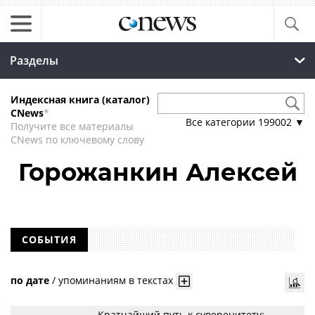
Разделы
Индексная книга (каталог)
CNews
*
Все категории
199002
▼
Получите все материалы
CNews по ключевому слову
Горожанкин Алексей
СОБЫТИЯ
по дате
/
упоминаниям в текстах
Кратчайший путь к суверенитету: