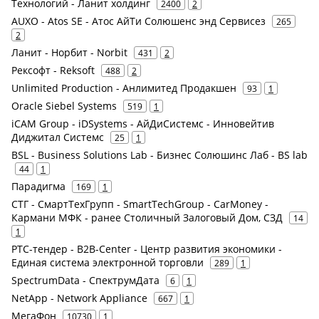
Технологий - Ланит холдинг
2400
2
AUXO - Atos SE - Атос АйТи Солюшенс энд Сервисез
265
2
Ланит - Норбит - Norbit
431
2
Рексофт - Reksoft
488
2
Unlimited Production - Анлимитед Продакшен
93
1
Oracle Siebel Systems
519
1
iCAM Group - iDSystems - АйДиСистемс - Инновейтив
Диджитал Системс
25
1
BSL - Business Solutions Lab - Бизнес Солюшинс Лаб - BS lab
44
1
Парадигма
169
1
СТГ - СмартТехГрупп - SmartTechGroup - CarMoney -
Кармани МФК - ранее Столичный Залоговый Дом, СЗД
14
1
РТС-тендер - B2B-Center - Центр развития экономики -
Единая система электронной торговли
289
1
SpectrumData - СпектрумДата
6
1
NetApp - Network Appliance
667
1
МегаФон
10730
1