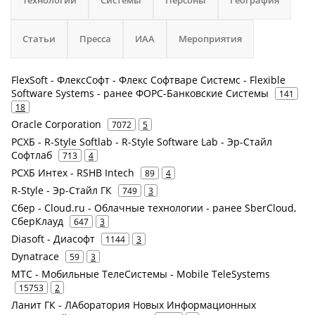
Технологии
Системы
Персоны
География
Статьи
Пресса
ИАА
Мероприятия
FlexSoft - ФлексСофт - Флекс Софтваре Системс - Flexible
Software Systems - ранее ФОРС-Банковские Системы
141
18
Oracle Corporation
7072
5
РСХБ - R-Style Softlab - R-Style Software Lab - Эр-Стайл
Софтлаб
713
4
РСХБ Интех - RSHB Intech
89
4
R-Style - Эр-Стайл ГК
749
3
Сбер - Cloud.ru - Облачные технологии - ранее SberCloud,
СберКлауд
647
3
Diasoft - Диасофт
1144
3
Dynatrace
59
3
МТС - Мобильные ТелеСистемы - Mobile TeleSystems
15753
2
Ланит ГК - ЛАборатория Новых Информационных