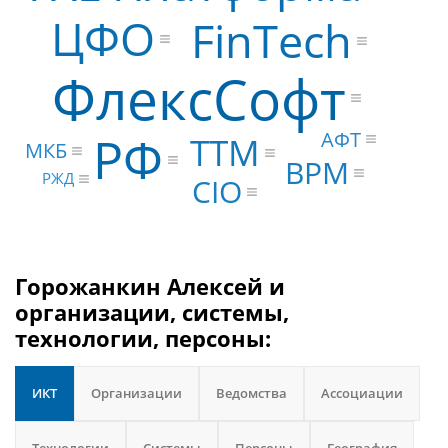
ЦФО
FinTech
ФлексСофт
АФТ
РФ
TTM
МКБ
BPM
РЖД
CIO
Горожанкин Алексей и
организации, системы,
технологии, персоны:
ИКТ
Организации
Ведомства
Ассоциации