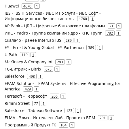
Huawei
4670
1
IBS - IBS IT Services - ИБС ИТ Услуги - ИБС Софт -
Информационные бизнес системы
1760
1
APIBank - ЦБП - Цифровые банковские платформы
21
1
ИКС - Yadro - Группа компаний Ядро - КНС Групп
782
1
Скала^р - ранее InterLab IBS
289
1
EY - Ernst & Young Global - EY-Parthenon
389
1
UIPath
119
1
McKinsey & Company Int
293
1
1С-Битрикс - Bitrix
675
1
Salesforce
498
1
EPAM Solutions - EPAM Systems - Effective Programming for
America
429
1
Terrasoft - Террасофт
206
1
Rimini Street
77
1
Salesforce - Tableau Software
123
1
ELMA - Элма - Интеллект Лаб - Практика БПМ
291
1
Программный Продукт ГК
104
1