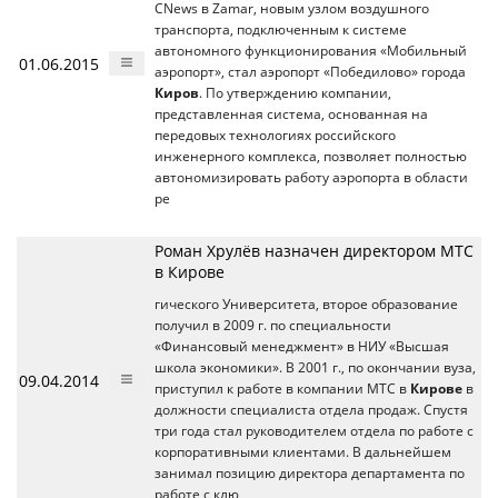
CNews в Zamar, новым узлом воздушного
транспорта, подключенным к системе
автономного функционирования «Мобильный
01.06.2015
аэропорт», стал аэропорт «Победилово» города
Киров
. По утверждению компании,
представленная система, основанная на
передовых технологиях российского
инженерного комплекса, позволяет полностью
автономизировать работу аэропорта в области
ре
Роман Хрулёв назначен директором МТС
в Кирове
гического Университета, второе образование
получил в 2009 г. по специальности
«Финансовый менеджмент» в НИУ «Высшая
школа экономики». В 2001 г., по окончании вуза,
09.04.2014
приступил к работе в компании МТС в
Кирове
в
должности специалиста отдела продаж. Спустя
три года стал руководителем отдела по работе с
корпоративными клиентами. В дальнейшем
занимал позицию директора департамента по
работе с клю