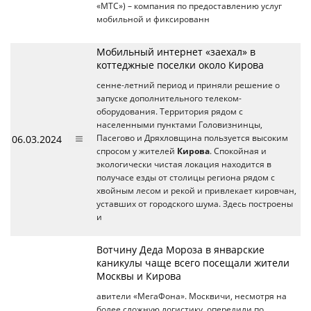
«МТС») – компания по предоставлению услуг
мобильной и фиксированн
Мобильный интернет «заехал» в
коттеджные поселки около Кирова
сенне-летний период и приняли решение о
запуске дополнительного телеком-
оборудования. Территория рядом с
населенными пунктами Головизнинцы,
06.03.2024
Пасегово и Дряхловщина пользуется высоким
спросом у жителей
Кирова
. Спокойная и
экологически чистая локация находится в
получасе езды от столицы региона рядом с
хвойным лесом и рекой и привлекает кировчан,
уставших от городского шума. Здесь построены
и
Вотчину Деда Мороза в январские
каникулы чаще всего посещали жители
Москвы и Кирова
авители «МегаФона». Москвичи, несмотря на
более сложную логистику, опередили по