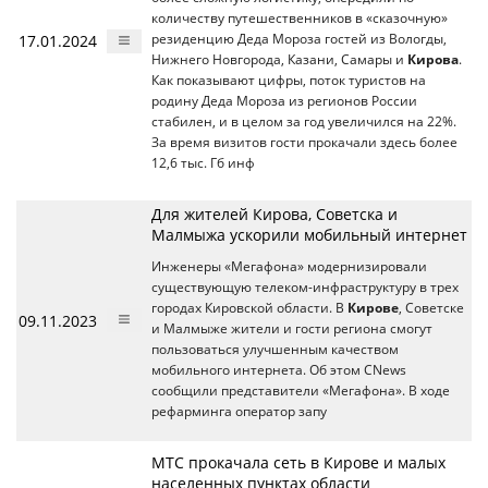
количеству путешественников в «сказочную»
17.01.2024
резиденцию Деда Мороза гостей из Вологды,
Нижнего Новгорода, Казани, Самары и
Кирова
.
Как показывают цифры, поток туристов на
родину Деда Мороза из регионов России
стабилен, и в целом за год увеличился на 22%.
За время визитов гости прокачали здесь более
12,6 тыс. Гб инф
Для жителей Кирова, Советска и
Малмыжа ускорили мобильный интернет
Инженеры «Мегафона» модернизировали
существующую телеком-инфраструктуру в трех
городах Кировской области. В
Кирове
, Советске
09.11.2023
и Малмыже жители и гости региона смогут
пользоваться улучшенным качеством
мобильного интернета. Об этом CNews
сообщили представители «Мегафона». В ходе
рефарминга оператор запу
МТС прокачала сеть в Кирове и малых
населенных пунктах области