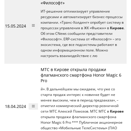
«Философт»
ИТ-решение оптимизирует управление
ресурсами и автоматизирует бизнес-процессы
компании. «Транс-Холдинг» опробует систему в
15.05.2024
процессах управления в ЖК «Фьюжн» в
Кирове
.
Об этом CNews сообщили представители
«Философт». ERP-cистема от «Философт» – это
экосистема, где все подсистемы работают в
одном информационном поле. Можно
настроить взаимодействие с лю
МТС в Кирове открыла продажи
флагманского смартфона Honor Magic 6
Pro
й». В дальнейшем мы ожидаем, что уже со
старта продаж интерес к новинке будет не
менее высоким, чем в период предзаказа», –
18.04.2024
отметил коммерческий директор розничной
сети МТС Алексей Помозов. МТС МТС в
Кирове
открыла продажи флагманского смартфона
Honor Magic 6 Pro *** Публичное акционерное
общество «Мобильные ТелеСистемы» (ПАО