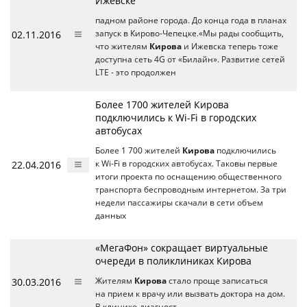
Ижевске
падном районе города. До конца года в планах
02.11.2016
запуск в Кирово-Чепецке.«Мы рады сообщить,
что жителям
Кирова
и Ижевска теперь тоже
доступна сеть 4G от «Билайн». Развитие сетей
LTE - это продолжен
Более 1700 жителей Кирова
подключились к Wi-Fi в городских
автобусах
Более 1 700 жителей
Кирова
подключились
22.04.2016
к Wi-Fi в городских автобусах. Таковы первые
итоги проекта по оснащению общественного
транспорта беспроводным интернетом. За три
недели пассажиры скачали в сети объем
данных
«МегаФон» сокращает виртуальные
очереди в поликлиниках Кирова
30.03.2016
Жителям
Кирова
стало проще записаться
на прием к врачу или вызвать доктора на дом.
В клинико-диагност