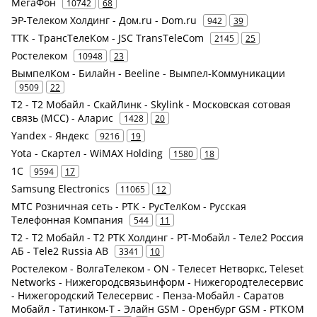
МегаФон
10742
68
ЭР-Телеком Холдинг - Дом.ru - Dom.ru
942
39
ТТК - ТрансТелеКом - JSC TransTeleCom
2145
25
Ростелеком
10948
23
ВымпелКом - Билайн - Beeline - Вымпел-Коммуникации
9509
22
Т2 - Т2 Мобайл - СкайЛинк - Skylink - Московская сотовая
связь (МСС) - Аларис
1428
20
Yandex - Яндекс
9216
19
Yota - Скартел - WiMAX Holding
1580
18
1С
9594
17
Samsung Electronics
11065
12
МТС Розничная сеть - РТК - РусТелКом - Русская
Телефонная Компания
544
11
Т2 - Т2 Мобайл - Т2 РТК Холдинг - РТ-Мобайл - Теле2 Россия
АБ - Tele2 Russia AB
3341
10
Ростелеком - ВолгаТелеком - ON - Телесет Нетворкс, Teleset
Networks - Нижегородсвязьинформ - Нижегородтелесервис
- Нижегородский Телесервис - Пенза-Мобайл - Саратов
Мобайл - Татинком-Т - Элайн GSM - Оренбург GSM - РТКОМ