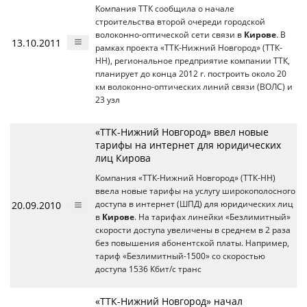
Компания ТТК сообщила о начале
строительства второй очереди городской
волоконно-оптической сети связи в
Кирове
. В
13.10.2011
рамках проекта «ТТК-Нижний Новгород» (ТТК-
НН), региональное предприятие компании ТТК,
планирует до конца 2012 г. построить около 20
км волоконно-оптических линий связи (ВОЛС) и
23 узл
«ТТК-Нижний Новгород» ввел новые
тарифы на интернет для юридических
лиц Кирова
Компания «ТТК-Нижний Новгород» (ТТК-НН)
ввела новые тарифы на услугу широкополосного
20.09.2010
доступа в интернет (ШПД) для юридических лиц
в
Кирове
. На тарифах линейки «Безлимитный»
скорости доступа увеличены в среднем в 2 раза
без повышения абонентской платы. Например,
тариф «Безлимитный-1500» со скоростью
доступа 1536 Кбит/с транс
«ТТК-Нижний Новгород» начал