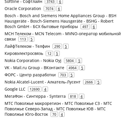
Softline - Софтлайн
3743
6
Oracle Corporation
7074
6
Bosch - Bosch and Siemens Home Appliances Group - BSH
Hausgeräte - Bosch-Siemens Hausgeräte - BSHG - Robert
Bosch GmbH - БСХ бытовые приборы
497
6
МСН Телеком - MCN Telecom - MVNO-оператор мобильной
связи
113
5
ЛайфТелеком - Телфин
290
5
Кировэлектросвязь
12
5
Nokia Corporation - Nokia Oyj
5804
5
VK - Mail.ru Group - ВКонтакте
4964
5
ФОРС - Центр разработки
703
5
Nokia Alcatel-Lucent - Алкатель-Лусент
2666
5
Google LLC
12690
4
МегаФон - Синтерра - Synterra
818
4
МТС Поволжье макрорегион - МТС Поволжье СЗ - МТС
Поволжье Северо-Запад - МТС Поволжье ЮВ - МТС
Поволжье Юго-Восток
70
4