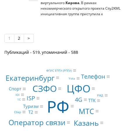
виртуального
Кирова
. В рамках
некоммерческого открытого проекта City2KML
инициативная группа приступила к
1
2
>
Публикаций - 519, упоминаний - 588
ФГИС ЕПГУ (РПГУ)
Телефон
Екатеринбург
Yota
ЦФО
СЗФО
Спорт
IOI
РЖД
ISP
РФ
4G
1С
ТТК
Туризм
МТС
Т2
Сбер
Оператор связи
Казань