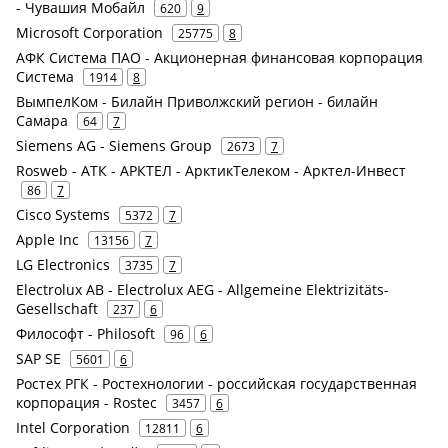
- Чувашия Мобайл
620
9
Microsoft Corporation
25775
8
АФК Система ПАО - Акционерная финансовая корпорация
Система
1914
8
ВымпелКом - Билайн Приволжский регион - билайн
Самара
64
7
Siemens AG - Siemens Group
2673
7
Rosweb - АТК - АРКТЕЛ - АрктикТелеком - Арктел-Инвест
86
7
Cisco Systems
5372
7
Apple Inc
13156
7
LG Electronics
3735
7
Electrolux AB - Electrolux AEG - Allgemeine Elektrizitäts-
Gesellschaft
237
6
Философт - Philosoft
96
6
SAP SE
5601
6
Ростех РГК - Ростехнологии - российская государственная
корпорация - Rostec
3457
6
Intel Corporation
12811
6