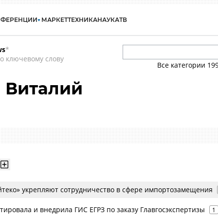
НФЕРЕНЦИИ
МАРКЕТ
ТЕХНИКА
НАУКА
ТВ
ws
*
о ключевому слову
Все категории
19
 Виталий
Айтеко» укрепляют сотрудничество в сфере импортозамещения
тировала и внедрила ГИС ЕГРЗ по заказу Главгосэкспертизы
1