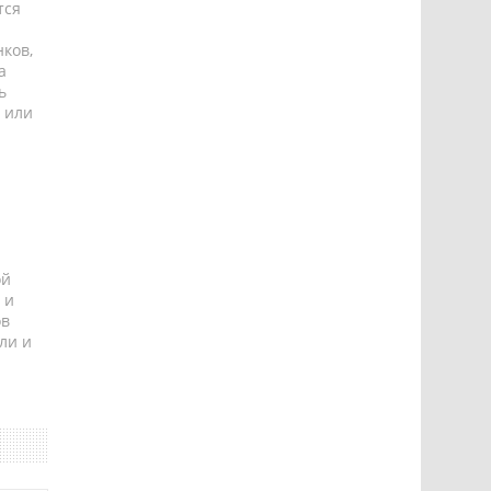
тся
ков,
а
ь
 или
ой
 и
ов
ли и