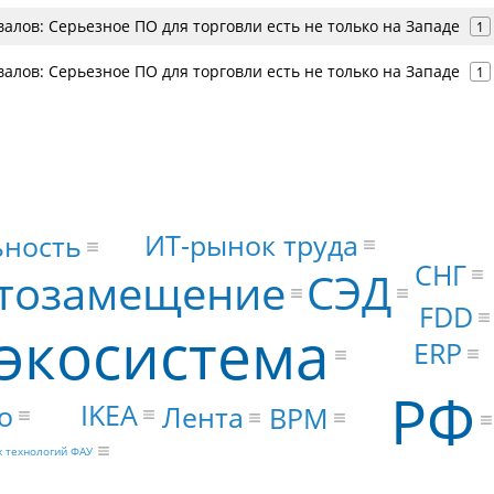
лов: Серьезное ПО для торговли есть не только на Западе
1
лов: Серьезное ПО для торговли есть не только на Западе
1
ИТ-рынок труда
ьность
СНГ
СЭД
тозамещение
FDD
экосистема
ERP
РФ
IKEA
о
Лента
BPM
 технологий ФАУ