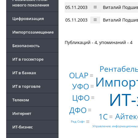
нового поколения
05.11.2003
Виталий Подшива
Цифровизация
05.11.2003
Виталий Подшива
Импортозамещение
Публикаций - 4, упоминаний - 4
Безопасность
ИТ в госсекторе
Рентабел
ИТ в банках
OLAP
Импор
УФО
ИТ в торговле
ИТ-
ЦФО
Телеком
ДФО
Интернет
Айтек
1С
Ред Софт
Управление информационных
ИТ-бизнес