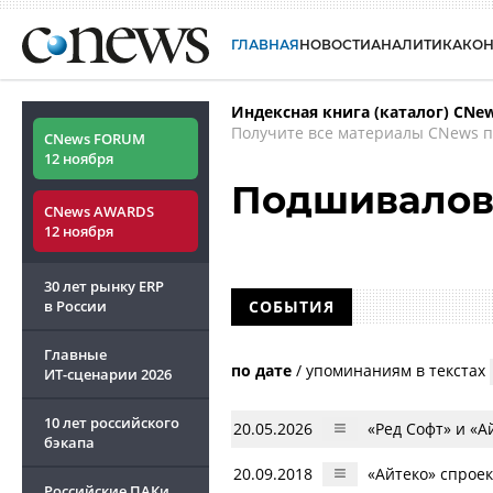
ГЛАВНАЯ
НОВОСТИ
АНАЛИТИКА
КО
Индексная книга (каталог) CNe
Получите все материалы CNews п
CNews FORUM
12 ноября
Подшивалов
CNews AWARDS
12 ноября
30 лет рынку ERP
в России
СОБЫТИЯ
Главные
по дате
/
упоминаниям в текстах
ИТ-сценарии
2026
10 лет российского
20.05.2026
«Ред Софт» и «
бэкапа
20.09.2018
«Айтеко» спроек
Российские ПАКи