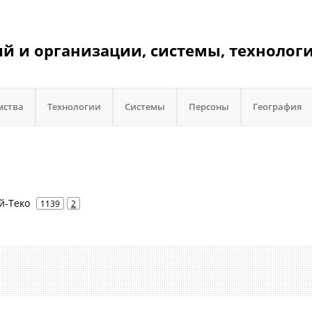
 и организации, системы, технологи
мства
Технологии
Системы
Персоны
География
Ай-Теко
1139
2