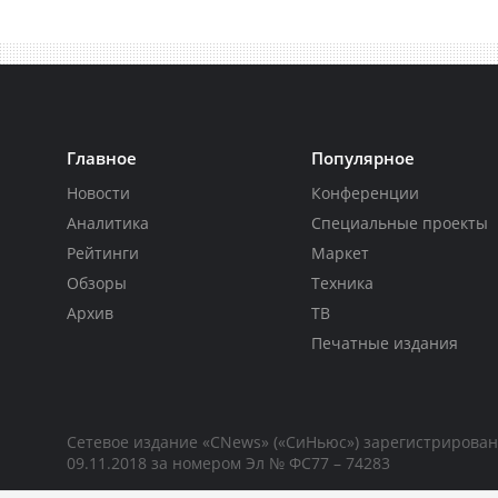
Главное
Популярное
Новости
Конференции
Аналитика
Специальные проекты
Рейтинги
Маркет
Обзоры
Техника
Архив
ТВ
Печатные издания
Сетевое издание «CNews» («СиНьюс») зарегистрирова
09.11.2018 за номером Эл № ФС77 – 74283