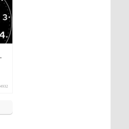
—
4932