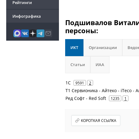
Рейтинги
Инфографика
Подшивалов Виталий
персоны:
ИКТ
Организации
Ведо
Статьи
ИАА
1С
9591
2
Т1 Сервионика - Айтеко - iTeco - 
Ред Софт - Red Soft
1235
1
КОРОТКАЯ ССЫЛКА