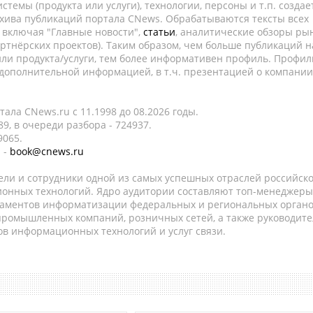
темы (продукта или услуги), технологии, персоны и т.п. создае
рхива публикаций портала CNews. Обрабатываются тексты всех
, включая "Главные новости",
статьи
, аналитические обзоры рын
ртнёрских проектов). Таким образом, чем больше публикаций н
ли продукта/услуги, тем более информативен профиль. Профил
 дополнительной информацией, в т.ч. презентацией о компании
ала CNews.ru c 11.1998 до 08.2026 годы.
9, в очереди разбора - 724937.
9065.
 -
book@cnews.ru
ели и сотрудники одной из самых успешных отраслей российск
онных технологий. Ядро аудитории составляют топ-менеджеры
таментов информатизации федеральных и региональных орган
 промышленных компаний, розничных сетей, а также руководите
в информационных технологий и услуг связи.