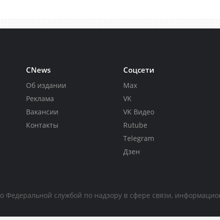
CNews
Соцсети
Об издании
Max
Реклама
VK
Вакансии
VK Видео
Контакты
Rutube
Telegram
Дзен
но Федеральной службой по надзору в сфере связи, информаци