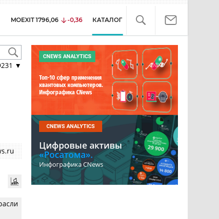
MOEXIT
1796,06
-0,36
КАТАЛОГ
CNEWS ANALYTICS
9231
▼
Топ-10 сфер применения
квантовых компьютеров.
Инфографика CNews
CNEWS ANALYTICS
Цифровые активы
s.ru
«Росатома».
Инфографика CNews
расли