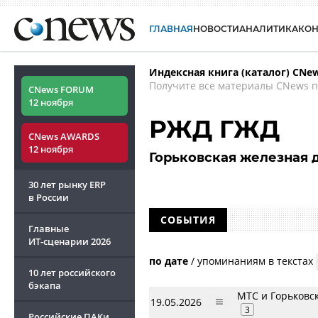
ГЛАВНАЯ
НОВОСТИ
АНАЛИТИКА
КО
Индексная книга (каталог) CNe
Получите все материалы CNews п
CNews FORUM
12 ноября
РЖД ГЖД
CNews AWARDS
12 ноября
Горьковская железная 
30 лет рынку ERP
в России
СОБЫТИЯ
Главные
ИТ-сценарии
2026
по дате
/
упоминаниям в текстах
10 лет российского
бэкапа
МТС и Горьковс
19.05.2026
3
Российские ПАКи