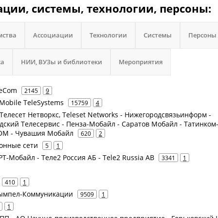
ции, системы, технологии, персоны:
мства
Ассоциации
Технологии
Системы
Персоны
са
НИИ, ВУЗы и библиотеки
Мероприятия
leCom
2145
9
Mobile TeleSystems
15759
4
 Телесет Нетворкс, Teleset Networks - Нижегородсвязьинформ -
ский Телесервис - Пенза-Мобайл - Саратов Мобайл - Татинком-
КОМ - Чувашия Мобайл
620
2
онные сети
5
1
 РТ-Мобайл - Теле2 Россия АБ - Tele2 Russia AB
3341
1
410
1
 Вымпел-Коммуникации
9509
1
1