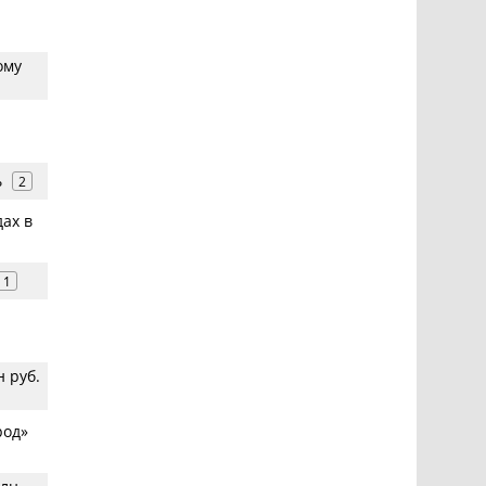
ому
ь
2
ах в
1
 руб.
род»