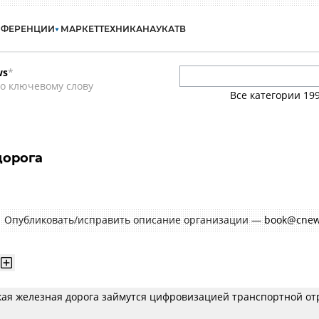
НФЕРЕНЦИИ
МАРКЕТ
ТЕХНИКА
НАУКА
ТВ
ws
*
о ключевому слову
Все категории
19
дорога
Опубликовать/исправить описание организации —
book@cnew
кая железная дорога займутся цифровизацией транспортной от