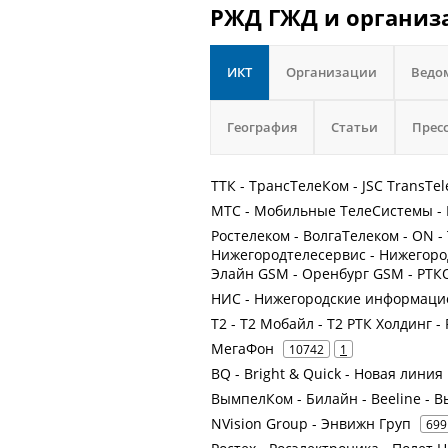
РЖД ГЖД и организа
ИКТ
Организации
Ведо
География
Статьи
Прес
ТТК - ТрансТелеКом - JSC TransTe
МТС - Мобильные ТелеСистемы - 
Ростелеком - ВолгаТелеком - ON -
Нижегородтелесервис - Нижегород
Элайн GSM - Оренбург GSM - РТ
НИС - Нижегородские информаци
Т2 - Т2 Мобайл - Т2 РТК Холдинг -
МегаФон
10742
1
BQ - Bright & Quick - Новая линия
ВымпелКом - Билайн - Beeline -
NVision Group - Энвижн Груп
699