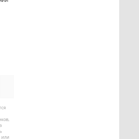
 НИИ
тся
ков,
а
ь
 или