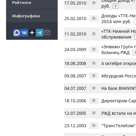
Общий доход «ТТ
Рейтинги
17.05.2010
руб.
1
Доходы «ТТК-Ниж
Инфографика
25.02.2010
203,6 млн руб.
«ТТК-Нижний Но
11.02.2010
обслуживания
«Энвижн Груп» 
24.03.2009
больниц РЖД
18.08.2008
4 октября откро
09.08.2007
Абсурдная Росс
04.07.2007
На базе ВНИИЖТ
18.10.2006
Директором Сар
12.07.2005
РЖД встала на 
23.12.2003
"ТрансТелеКом"