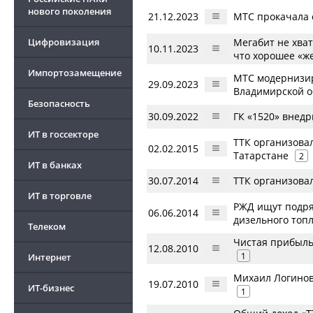
нового поколения
21.12.2023
МТС прокачала с
Цифровизация
Мегабит не хват
10.11.2023
что хорошее «же
Импортозамещение
МТС модернизир
29.09.2023
Владимирской о
Безопасность
30.09.2022
ГК «1520» внед
ИТ в госсекторе
ТТК организова
02.02.2015
Татарстане
2
ИТ в банках
30.07.2014
ТТК организовал
ИТ в торговле
РЖД ищут подря
06.06.2014
дизельного топл
Телеком
Чистая прибыль
12.08.2010
1
Интернет
Михаил Логинов
19.07.2010
ИТ-бизнес
1