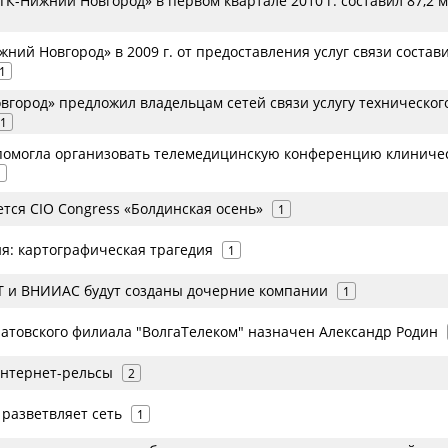
К-Нижний Новгород» в первом квартале 2010 г. составил 87,2 
ний Новгород» в 2009 г. от предоставления услуг связи состав
1
вгород» предложил владельцам сетей связи услугу техническог
1
помогла организовать телемедицинскую конференцию клиниче
1
ется CIO Congress «Болдинская осень»
1
ия: картографическая трагедия
1
 и ВНИИАС будут созданы дочерние компании
1
атовского филиала "ВолгаТелеком" назначен Александр Родин
интернет-рельсы
2
 разветвляет сеть
1