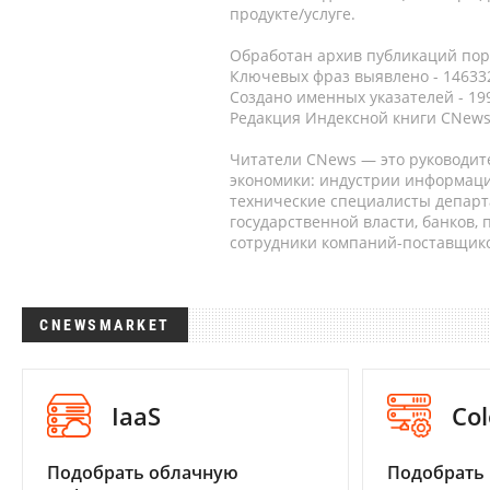
продукте/услуге.
Обработан архив публикаций порт
Ключевых фраз выявлено - 146332
Создано именных указателей - 19
Редакция Индексной книги CNews
Читатели CNews — это руководит
экономики: индустрии информаци
технические специалисты депар
государственной власти, банков,
сотрудники компаний-поставщико
CNEWSMARKET
IaaS
Col
Подобрать облачную
Подобрать