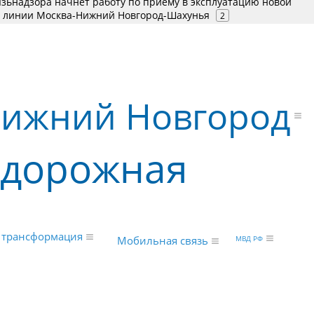
язьнадзора начнет работу по приему в эксплуатацию новой
 линии Москва-Нижний Новгород-Шахунья
2
ижний Новгород
одорожная
 трансформация
МВД РФ
Мобильная связь