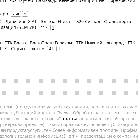
 НПП - АО Научно-производственное предприятие - Горьковский
бюро
250
1
 - Дивизион ЖАТ - Элтеза, Elteza - 1520 Сигнал - Стальэнерго -
низация (БСМ УК)
117
1
- ТТК Волга - ВолгаТрансТелеком - ТТК Нижний Новгород - ТТК
ТТК - Спринттелеком
41
1
темы (продукта или услуги), технологии, персоны и т.п. создае
рхива публикаций портала CNews. Обрабатываются тексты всех
, включая "Главные новости",
статьи
, аналитические обзоры рын
ртнёрских проектов). Таким образом, чем больше публикаций н
ли продукта/услуги, тем более информативен профиль. Профил
 дополнительной информацией, в т.ч. презентацией о компании