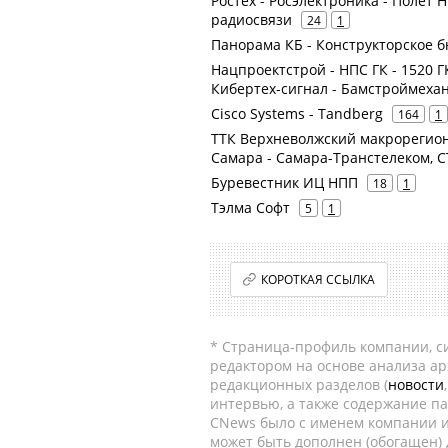
Ростех - Росэлектроника - Полет
радиосвязи
24
1
Панорама КБ - Конструкторское 
Нацпроектстрой - НПС ГК - 1520 ГК
Кибертех-сигнал - Бамстроймеха
Cisco Systems - Tandberg
164
1
ТТК Верхневолжский макрорегион 
Самара - Самара-Транстелеком, С
Буревестник ИЦ НПП
18
1
Тэлма Софт
5
1
КОРОТКАЯ ССЫЛКА
* Страница-профиль компании, сис
редактором на основе анализа а
редакционных разделов (
новости
интервью, а также содержание па
CNews было с именем компании и
может быть дополнен (обогащен)