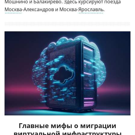
Мошнино и Балакирево. Здесь курсируют поезда
Москва
-Александров и Москва-
Ярославль
.
Главные мифы о миграции
виртуальной инфраструктуры