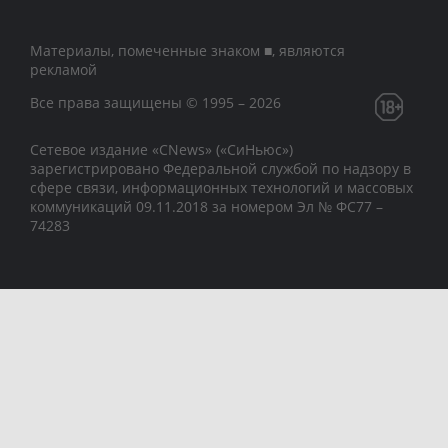
Материалы, помеченные знаком ■, являются
рекламой
Все права защищены © 1995 – 2026
Сетевое издание «CNews» («СиНьюс»)
зарегистрировано Федеральной службой по надзору в
сфере связи, информационных технологий и массовых
коммуникаций 09.11.2018 за номером Эл № ФС77 –
74283