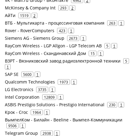
VK - Mail.ru Group - ВКонтакте
4962
2
McKinsey & Company Int
293
2
АйТи
1519
2
ВТБ - Мультикарта - процессинговая компания
263
1
Rover - RoverComputers
423
1
Siemens AG - Siemens Group
2673
1
RayCom Wireless - LGP Allgon - LGP Telecom AB
5
1
RayCom Wireless - Скандинавский Дом
15
1
ВЗРТ - Вязниковский завод радиоэлектронной техники
5
1
SAP SE
5600
1
Qualcomm Technologies
1973
1
LG Electronics
3735
1
Intel Corporation
12809
1
ASBIS Prestigio Solutions - Prestigio International
230
1
Крок - Croc
1964
1
ВымпелКом - Билайн - Beeline - Вымпел-Коммуникации
9506
1
Telegram Group
2938
1