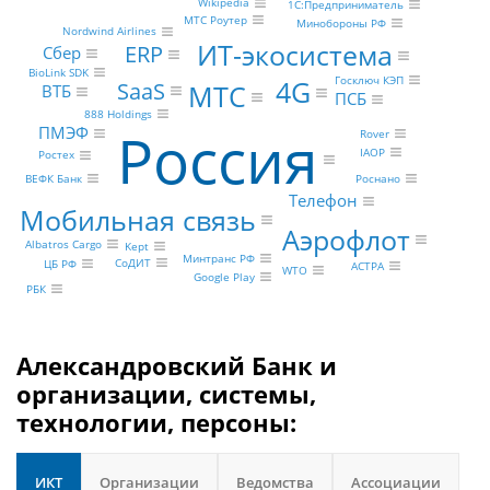
Wikipedia
1С:Предприниматель
МТС Роутер
Минобороны РФ
Nordwind Airlines
ИТ-экосистема
ERP
Сбер
BioLink SDK
Госключ КЭП
4G
SaaS
МТС
ВТБ
ПСБ
888 Holdings
Россия
ПМЭФ
Rover
IAOP
Ростех
ВЕФК Банк
Роснано
Телефон
Мобильная связь
Аэрофлот
Albatros Cargo
Kept
Минтранс РФ
СоДИТ
ЦБ РФ
АСТРА
WTO
Google Play
РБК
Александровский Банк и
организации, системы,
технологии, персоны:
ИКТ
Организации
Ведомства
Ассоциации