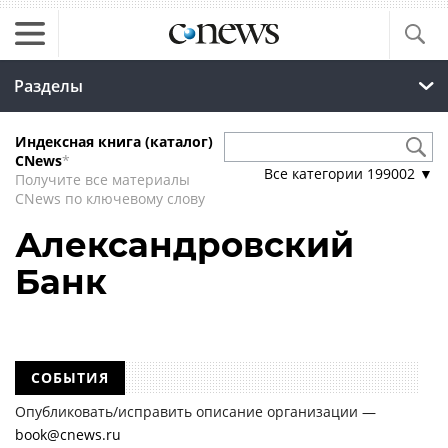
Разделы
Индексная книга (каталог)
CNews
*
Все категории
199002
▼
Получите все материалы
CNews по ключевому слову
Александровский
Банк
СОБЫТИЯ
Опубликовать/исправить описание организации —
book@cnews.ru