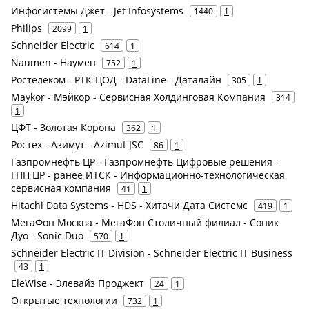
Инфосистемы Джет - Jet Infosystems
1440
1
Philips
2099
1
Schneider Electric
614
1
Naumen - Наумен
752
1
Ростелеком - РТК-ЦОД - DataLine - Даталайн
305
1
Maykor - Мэйкор - Сервисная Холдинговая Компания
314
1
ЦФТ - Золотая Корона
362
1
Ростех - Азимут - Azimut JSC
86
1
Газпромнефть ЦР - Газпромнефть Цифровые решения -
ГПН ЦР - ранее ИТСК - Информационно-технологическая
сервисная компания
41
1
Hitachi Data Systems - HDS - Хитачи Дата Системс
419
1
МегаФон Москва - МегаФон Столичный филиал - Соник
Дуо - Sonic Duo
570
1
Schneider Electric IT Division - Schneider Electric IT Business
43
1
EleWise - Элевайз Проджект
24
1
Открытые технологии
732
1