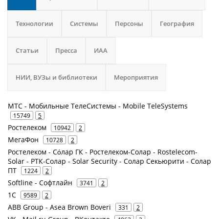
Технологии
Системы
Персоны
География
Статьи
Пресса
ИАА
НИИ, ВУЗы и библиотеки
Мероприятия
МТС - Мобильные ТелеСистемы - Mobile TeleSystems
15749
5
Ростелеком
10942
2
МегаФон
10728
2
Ростелеком - Сόлар ГК - Ростелеком-Солар - Rostelecom-
Solar - РТК-Солар - Solar Security - Солар Секьюрити - Солар
ПТ
1224
2
Softline - Софтлайн
3741
2
1С
9589
2
ABB Group - Asea Brown Boveri
331
2