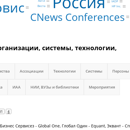
Россия
рвис
АйТи
IAOP
Веста
HP Inc.
CNews Conferences
ганизации, системы, технологии,
мства
Ассоциации
Технологии
Системы
Персоны
са
ИАА
НИИ, ВУЗы и библиотеки
Мероприятия
31
4
 Бизнес Сервисез - Global One, Глобал Один - Equant, Эквант - С