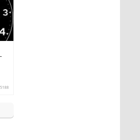
—
5188