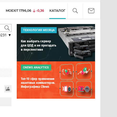
MOEXIT
1796,06
-0,36
КАТАЛОГ
ТЕХНОЛОГИЯ МЕСЯЦА
9231
▼
Как выбрать сервер
для ЦОД и не прогадать
в перспективе
CNEWS ANALYTICS
Топ-10 сфер применения
квантовых компьютеров.
Инфографика CNews