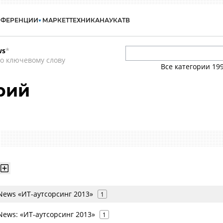
НФЕРЕНЦИИ
МАРКЕТ
ТЕХНИКА
НАУКА
ТВ
ws
*
о ключевому слову
Все категории
19
рий
ews «ИТ-аутсорсинг 2013»
1
ews: «ИТ-аутсорсинг 2013»
1