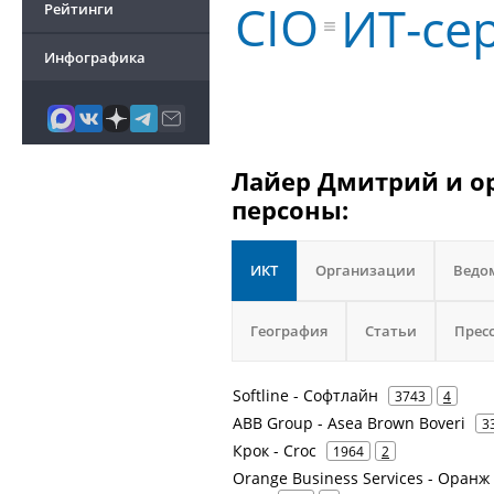
CIO
ИТ-се
Рейтинги
Инфографика
Лайер Дмитрий и ор
персоны:
ИКТ
Организации
Ведо
География
Статьи
Прес
Softline - Софтлайн
3743
4
ABB Group - Asea Brown Boveri
3
Крок - Croc
1964
2
Orange Business Services - Оранж