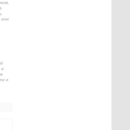
ков,
а
ь
 или
ой
 и
ов
ли и