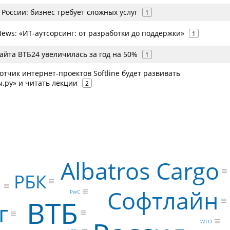
 России: бизнес требует сложных услуг
1
ews: «ИТ-аутсорсинг: от разработки до поддержки»
1
айта ВТБ24 увеличилась за год на 50%
1
тчик интернет-проектов Softline будет развивать
.ру» и читать лекции
2
Albatros Cargo
РБК
p
Софтлайн
PwC
ВТБ
г
WTO