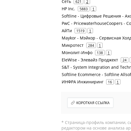
Сеть
621
2
HP Inc.
5883
1
Softline - Цифровые Решения - Ax
PwC - PricewaterhouseCoopers - Co
АйТи
1519
1
Maykor - Мэйкор - Сервисная Хо
Микротест
284
1
Монолит-Инфо
138
1
EleWise - Элевайз Проджект
24
S&T - System Integration and Techn
Softline Ecommerce - Softline Alls
ИНФРА Инжиниринг
16
1
КОРОТКАЯ ССЫЛКА
* Страница-профиль компании, сис
редактором на основе анализа а