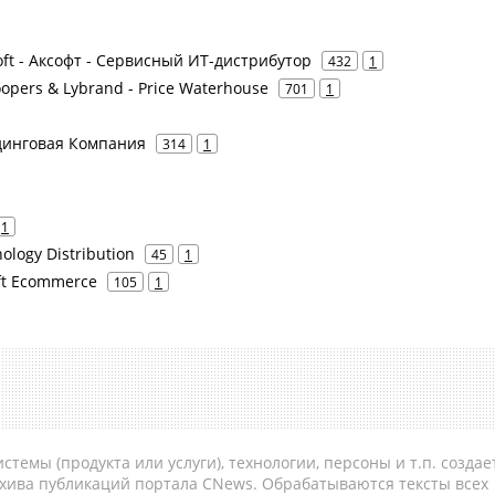
oft - Аксофт - Сервисный ИТ-дистрибутор
432
1
opers & Lybrand - Price Waterhouse
701
1
лдинговая Компания
314
1
1
ology Distribution
45
1
oft Ecommerce
105
1
темы (продукта или услуги), технологии, персоны и т.п. создае
рхива публикаций портала CNews. Обрабатываются тексты всех