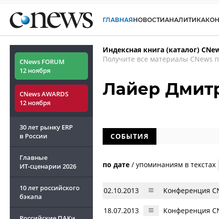
ГЛАВНАЯ
НОВОСТИ
АНАЛИТИКА
КО
Индексная книга (каталог) CNe
Получите все материалы CNews п
CNews FORUM
12 ноября
Лайер Дмит
CNews AWARDS
12 ноября
30 лет рынку ERP
в России
СОБЫТИЯ
Главные
по дате
/
упоминаниям в текстах
ИТ-сценарии
2026
10 лет российского
02.10.2013
Конференция CN
бэкапа
18.07.2013
Конференция CN
Российские ПАКи