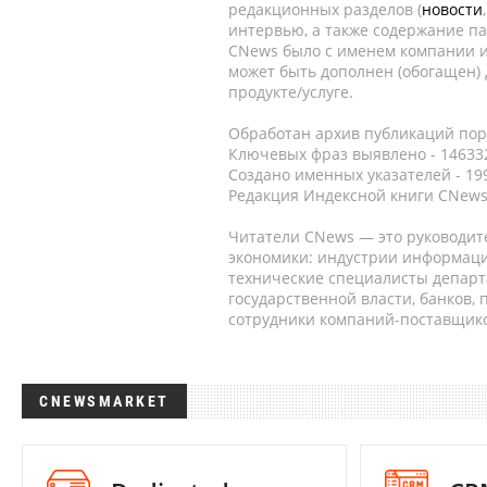
редакционных разделов (
новости
интервью, а также содержание па
CNews было с именем компании и
может быть дополнен (обогащен)
продукте/услуге.
Обработан архив публикаций порт
Ключевых фраз выявлено - 146332
Создано именных указателей - 19
Редакция Индексной книги CNews
Читатели CNews — это руководит
экономики: индустрии информаци
технические специалисты депар
государственной власти, банков,
сотрудники компаний-поставщико
CNEWSMARKET