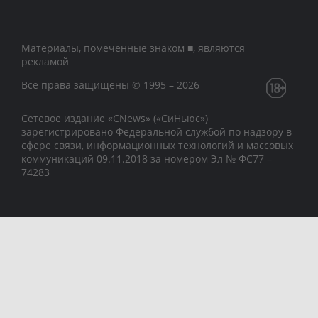
Материалы, помеченные знаком ■, являются
рекламой
Все права защищены © 1995 – 2026
Сетевое издание «CNews» («СиНьюс»)
зарегистрировано Федеральной службой по надзору в
сфере связи, информационных технологий и массовых
коммуникаций 09.11.2018 за номером Эл № ФС77 –
74283