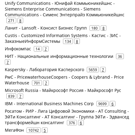
Unify Communications - Юнифай Коммьюникейшнс -
Siemens Enterprise Communications - Siemens
Communications - Сименс Энтерпрайз Коммьюникейшнс
271
8
Ланит - Lansoft - Консист Бизнес Групп
180
8
Custis - Customized Information Systems - Кастис - ЗИС -
ЗаказныеИнформСистемы
134
8
Инфокомпас
14
7
НИТ - Национальные информационные технологии
36
7
Kaspersky - Лаборатория Касперского
5659
7
PwC - PricewaterhouseCoopers - Coopers & Lybrand - Price
Waterhouse
701
7
Microsoft Russia - Майкрософт Россия - Майкрософт Рус
839
7
IBM - International Business Machines Corp
9699
6
Росатом - РИР - Лига Цифровой Экономики - AT Consulting -
ЭйТи Консалтинг - АТ Консалтинг - Группа ЭйТи - Эдвансед
трансформейшн консалтинг
376
6
МегаФон
10742
5