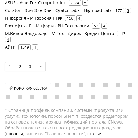
ASUS - AsusTek Computer Inc
2174
5
Curator - Эйч-Эль-Эль - Qrator Labs - Highload Lab
177
5
Инверсия - Инверсия НПФ
156
4
Роснефть - РН-Информ - РН-Технологии
53
4
М.Видео-Эльдорадо - М.Тех - Директ Кредит Центр
117
4
АйТи
1519
4
1
2
3
>
КОРОТКАЯ ССЫЛКА
* Страница-профиль компании, системы (продукта или
услуги), технологии, персоны и т.п. создается редактором
на основе анализа архива публикаций портала CNews.
Обрабатываются тексты всех редакционных разделов
(
новости
, включая "Главные новости",
статьи
,