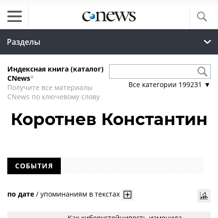
Разделы
Индексная книга (каталог)
CNews
*
Все категории
199231
▼
Получите все материалы
CNews по ключевому слову
Коротнев Константин
СОБЫТИЯ
по дате
/
упоминаниям в текстах
Как киберустойчивость изменила