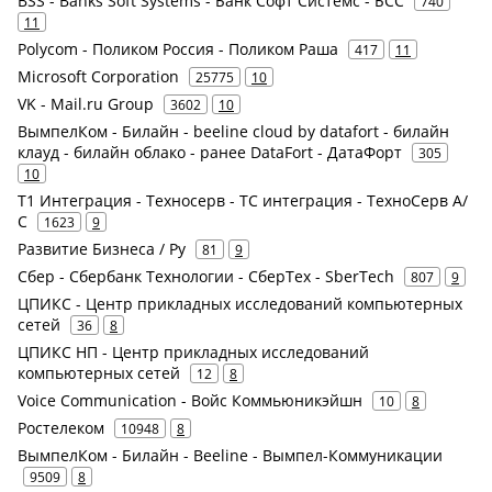
BSS - Banks Soft Systems - Банк Софт Системс - БСС
740
11
Polycom - Поликом Россия - Поликом Раша
417
11
Microsoft Corporation
25775
10
VK - Mail.ru Group
3602
10
ВымпелКом - Билайн - beeline cloud by datafort - билайн
клауд - билайн облако - ранее DataFort - ДатаФорт
305
10
Т1 Интеграция - Техносерв - ТС интеграция - ТехноСерв А/
С
1623
9
Развитие Бизнеса / Ру
81
9
Сбер - Сбербанк Технологии - СберТех - SberTech
807
9
ЦПИКС - Центр прикладных исследований компьютерных
сетей
36
8
ЦПИКС НП - Центр прикладных исследований
компьютерных сетей
12
8
Voice Communication - Войс Коммьюникэйшн
10
8
Ростелеком
10948
8
ВымпелКом - Билайн - Beeline - Вымпел-Коммуникации
9509
8