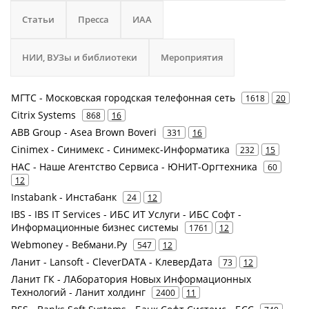
Статьи
Пресса
ИАА
НИИ, ВУЗы и библиотеки
Мероприятия
МГТС - Московская городская телефонная сеть
1618
20
Citrix Systems
868
16
ABB Group - Asea Brown Boveri
331
16
Cinimex - Синимекс - Синимекс-Информатика
232
15
НАС - Наше Агентство Сервиса - ЮНИТ-Оргтехника
60
12
Instabank - Инстабанк
24
12
IBS - IBS IT Services - ИБС ИТ Услуги - ИБС Софт -
Информационные бизнес системы
1761
12
Webmoney - Вебмани.Ру
547
12
Ланит - Lansoft - CleverDATA - КлеверДата
73
12
Ланит ГК - ЛАборатория Новых Информационных
Технологий - Ланит холдинг
2400
11