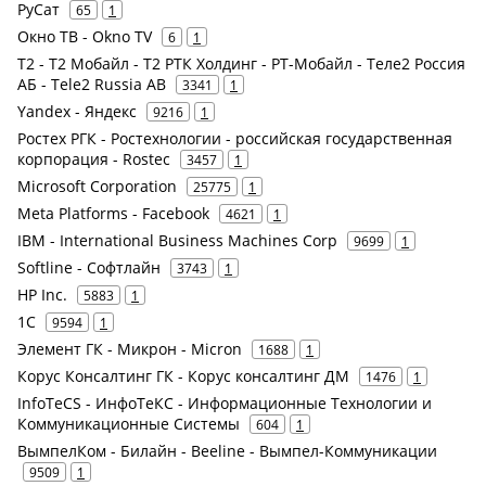
РуСат
65
1
Окно ТВ - Okno TV
6
1
Т2 - Т2 Мобайл - Т2 РТК Холдинг - РТ-Мобайл - Теле2 Россия
АБ - Tele2 Russia AB
3341
1
Yandex - Яндекс
9216
1
Ростех РГК - Ростехнологии - российская государственная
корпорация - Rostec
3457
1
Microsoft Corporation
25775
1
Meta Platforms - Facebook
4621
1
IBM - International Business Machines Corp
9699
1
Softline - Софтлайн
3743
1
HP Inc.
5883
1
1С
9594
1
Элемент ГК - Микрон - Micron
1688
1
Корус Консалтинг ГК - Корус консалтинг ДМ
1476
1
InfoTeCS - ИнфоТеКС - Информационные Технологии и
Коммуникационные Системы
604
1
ВымпелКом - Билайн - Beeline - Вымпел-Коммуникации
9509
1