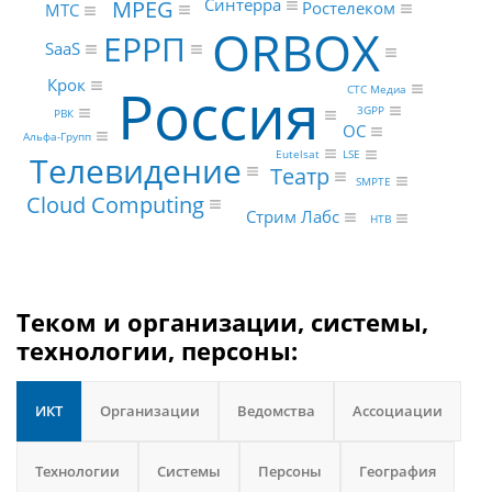
MPEG
Синтерра
Ростелеком
МТС
ORBOX
ЕРРП
SaaS
Крок
Россия
СТС Медиа
3GPP
РВК
ОС
Альфа-Групп
Eutelsat
LSE
Телевидение
Театр
SMPTE
Cloud Computing
Стрим Лабс
НТВ
Теком и организации, системы,
технологии, персоны:
ИКТ
Организации
Ведомства
Ассоциации
Технологии
Системы
Персоны
География