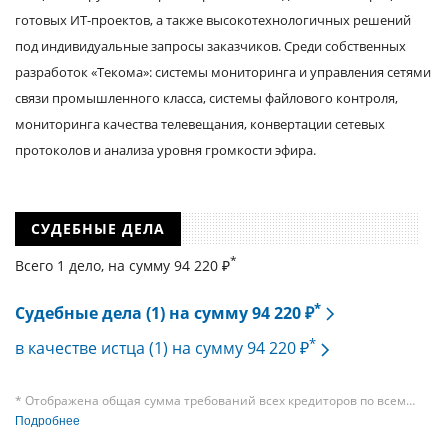
готовых ИТ-проектов, а также высокотехнологичных решений
под индивидуальные запросы заказчиков. Среди собственных
разработок «Текома»: системы мониторинга и управления сетями
связи промышленного класса, системы файлового контроля,
мониторинга качества телевещания, конвертации сетевых
протоколов и анализа уровня громкости эфира.
СУДЕБНЫЕ ДЕЛА
*
Всего 1 дело, на cумму 94 220 ₽
*
Судебные дела (1) на сумму 94 220 ₽
*
в качестве истца (1) на сумму 94 220 ₽
* Отображена общая сумма требований всех кредиторов по всем
судебным делам, в рамках которых компания подавала требования
Подробнее
к своим должникам — организациям. При этом, общая сумма