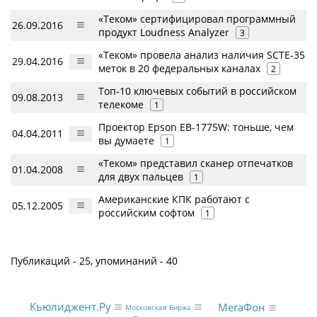
«Теком» сертифицировал программный
26.09.2016
продукт Loudness Analyzer
3
«Теком» провела анализ наличия SCTE-35
29.04.2016
меток в 20 федеральных каналах
2
Топ-10 ключевых событий в российском
09.08.2013
телекоме
1
Проектор Epson EB-1775W: тоньше, чем
04.04.2011
вы думаете
1
«Теком» представил сканер отпечатков
01.04.2008
для двух пальцев
1
Американские КПК работают с
05.12.2005
российским софтом
1
Публикаций - 25, упоминаний - 40
Кьюлиджент.Ру
МегаФон
Московская Биржа