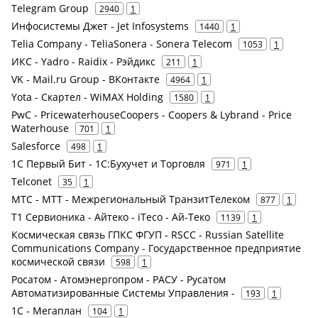
Telegram Group
2940
1
Инфосистемы Джет - Jet Infosystems
1440
1
Telia Company - TeliaSonera - Sonera Telecom
1053
1
ИКС - Yadro - Raidix - Рэйдикс
211
1
VK - Mail.ru Group - ВКонтакте
4964
1
Yota - Скартел - WiMAX Holding
1580
1
PwC - PricewaterhouseCoopers - Coopers & Lybrand - Price
Waterhouse
701
1
Salesforce
498
1
1С Первый Бит - 1С:Бухучет и Торговля
971
1
Telconet
35
1
МТС - МТТ - Межрегиональный ТранзитТелеком
877
1
Т1 Сервионика - Айтеко - iTeco - Ай-Теко
1139
1
Космическая связь ГПКС ФГУП - RSCC - Russian Satellite
Communications Company - Государственное предприятие
космической связи
598
1
Росатом - Атомэнергопром - РАСУ - Русатом
Автоматизированные Системы Управления -
193
1
1С - Мегаплан
104
1