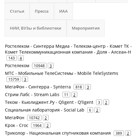
Статьи
Пресса
ИАА
НИИ, ВУЗы и библиотеки
Мероприятия
Ростелеком - Синтерра Медиа - Телеком-центр - Комет ТК -
Комет Телекоммуникационная компания - Доля - Алсеан-Н
143
4
Ростелеком
10948
3
МТС - Мобильные ТелеСистемы - Mobile TeleSystems
15759
3
МегаФон - Синтерра - Synterra
818
3
Стрим Лабс - Stream Labs
11
2
Теком - Кьюлиджент.Ру - Qligent - Q’ligent
3
2
Социальная лаборатория - Social Lab
6
2
МегаФон
10742
2
Крок - Croc
1964
2
Триколор - Национальная спутниковая компания
389
2