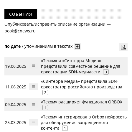
требований всех кредиторов по делу о банкротстве не тождественна
сумме требования одного конкретного кредитора, кредиторов
в одном таком деле может быть несколько десятков, а размеры сумм
СОБЫТИЯ
требований одних могут быть больше или меньше размеров
требований других кредиторов.
Опубликовать/исправить описание организации —
book@cnews.ru
по дате
/
упоминаниям в текстах
«Теком» и «Синтерра Медиа»
19.06.2025
представили совместное решение для
оркестрации SDN-медиасети
3
«Синтерра Медиа» представила SDN-
11.06.2025
оркестратор российского производства
2
«Теком» расширяет функционал ORBOX
09.04.2025
1
«Теком» интегрировал в Orbox нейросеть
25.03.2025
для обнаружения запрещенного
контента
1