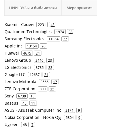
НИИ, ВУЗы и библиотеки
Мероприятия
Xiaomi - Сяоми
2231
43
Qualcomm Technologies
1974
38
Samsung Electronics
11064
27
Apple Inc
13154
26
Huawei
4675
24
Lenovo Group
2446
23
LG Electronics
3735
22
Google LLC
12687
21
Lenovo Motorola
3566
17
ZTE Corporation
800
15
Sony
6739
13
Baseus
45
11
ASUS - AsusTek Computer Inc
2174
9
Nokia Corporation - Nokia Oyj
5804
9
Ugreen
48
7