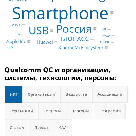
Smartphone
Россия
USB
GSMA
IOI
IFA
MWC
ГЛОНАСС
Apple Inc
Huawei
ЦБ РФ
Xiaomi Mi Ecosystem
CES
Qualcomm QC и организации,
системы, технологии, персоны:
ИКТ
Организации
Ведомства
Ассоциации
Технологии
Системы
Персоны
География
Статьи
Пресса
ИАА