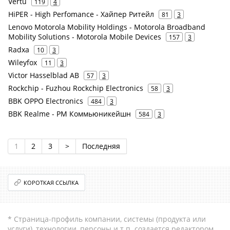
Vertu
119
4
HiPER - High Perfomance - Хайпер Ритейл
81
3
Lenovo Motorola Mobility Holdings - Motorola Broadband
Mobility Solutions - Motorola Mobile Devices
157
3
Radxa
10
3
Wileyfox
11
3
Victor Hasselblad AB
57
3
Rockchip - Fuzhou Rockchip Electronics
58
3
BBK OPPO Electronics
484
3
BBK Realme - РМ Коммьюникейшн
584
3
1
2
3
>
Последняя
КОРОТКАЯ ССЫЛКА
* Страница-профиль компании, системы (продукта или
услуги), технологии, персоны и т.п. создается редактором