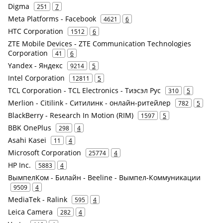
Digma
251
7
Meta Platforms - Facebook
4621
6
HTC Corporation
1512
6
ZTE Mobile Devices - ZTE Communication Technologies
Corporation
41
6
Yandex - Яндекс
9214
5
Intel Corporation
12811
5
TCL Corporation - TCL Electronics - Тиэсэл Рус
310
5
Merlion - Citilink - Ситилинк - онлайн-ритейлер
782
5
BlackBerry - Research In Motion (RIM)
1597
5
BBK OnePlus
298
4
Asahi Kasei
11
4
Microsoft Corporation
25774
4
HP Inc.
5883
4
ВымпелКом - Билайн - Beeline - Вымпел-Коммуникации
9509
4
MediaTek - Ralink
595
4
Leica Camera
282
4