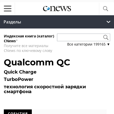
Разделы
Индексная книга (каталог)
CNews
*
Все категории
199165
▼
Получите все материалы
CNews по ключевому слову
Qualcomm QC
Quick Charge
TurboPower
технология скоростной зарядки
смартфона
СОБЫТИЯ