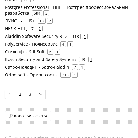
Postgres Professional - ППГ - Постгрес профессиональный
разработка
599
2
ЛУИС+ - LUIS+
10
2
НЕЛК НПЦ
7
2
Aladdin Software Security R.D.
118
1
PolyService - Полисервис
4
1
Стилсофт - Stil Soft
6
1
Bosch Security and Safety Systems
19
1
Сатро-Паладин - Satro-Paladin
7
1
Orion soft - Орион софт -
315
1
1
2
3
>
КОРОТКАЯ ССЫЛКА
* Страница-профиль компании, системы (продукта или