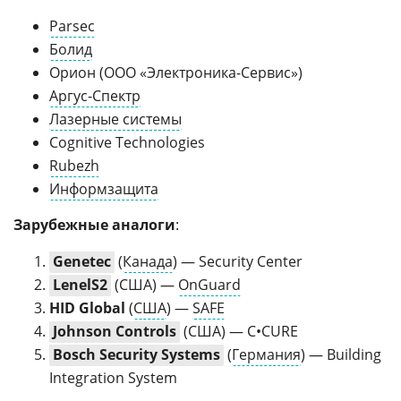
Parsec
Болид
Орион (ООО «Электроника-Сервис»)
Аргус-Спектр
Лазерные системы
Cognitive Technologies
Rubezh
Информзащита
Зарубежные аналоги
:
Genetec
(
Канада
) — Security Center
LenelS2
(США) —
OnGuard
HID Global
(
США
) —
SAFE
Johnson Controls
(США) — C•CURE
Bosch Security Systems
(
Германия
) — Building
Integration System