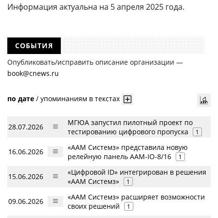
Информация актуальна на 5 апреля 2025 года.
СОБЫТИЯ
Опубликовать/исправить описание организации —
book@cnews.ru
по дате
/
упоминаниям в текстах
МГЮА запустил пилотный проект по
28.07.2026
тестированию цифрового пропуска
1
«ААМ Системз» представила новую
16.06.2026
релейную панель AAM-IO-8/16
1
«Цифровой ID» интегрирован в решения
15.06.2026
«ААМ Системз»
1
«ААМ Системз» расширяет возможности
09.06.2026
своих решений
1