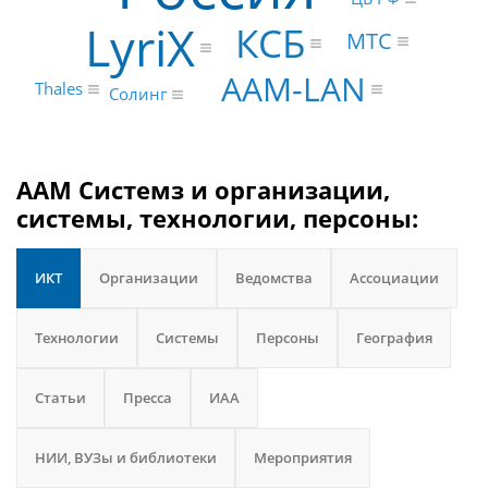
LyriX
КСБ
МТС
AAM-LAN
Thales
Солинг
ААМ Системз и организации,
системы, технологии, персоны:
ИКТ
Организации
Ведомства
Ассоциации
Технологии
Системы
Персоны
География
Статьи
Пресса
ИАА
НИИ, ВУЗы и библиотеки
Мероприятия