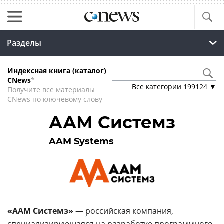
Разделы
Индексная книга (каталог)
CNews
*
Все категории
199124
▼
Получите все материалы
CNews по ключевому слову
ААМ Системз
AAM Systems
«ААМ Системз»
—
российская
компания,