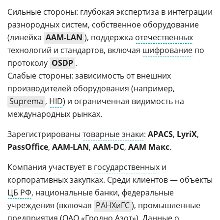
Сильные стороны: глубокая экспертиза в интеграции
разнородных систем, собственное оборудование
(линейка
AAM-LAN
), поддержка
отечественных
технологий и стандартов, включая
шифрование
по
протоколу
OSDP
.
Слабые стороны: зависимость от внешних
производителей оборудования (например,
Suprema
,
HID
) и ограниченная видимость на
международных рынках.
Зарегистрированы
товарные знаки
:
APACS
,
LyriX
,
PassOffice
,
AAM-LAN
,
AAM-DC
,
ААМ Макс
.
Компания участвует в
государственных
и
корпоративных закупках. Среди клиентов — объекты
ЦБ РФ
, национальные банки, федеральные
учреждения (включая
РАНХиГС
), промышленные
предприятия (ОАО «Гродно Азот»). Данные о