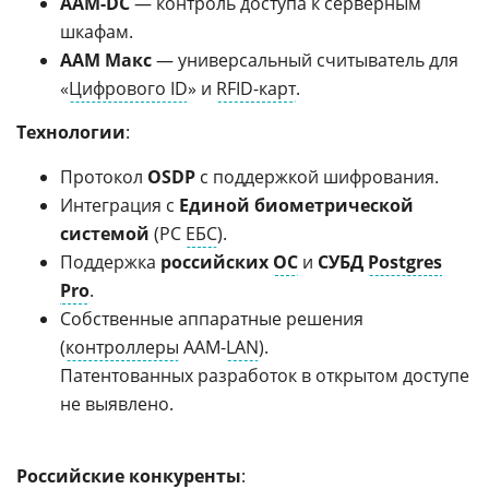
AAM-DC
— контроль доступа к серверным
шкафам.
ААМ Макс
— универсальный считыватель для
«
Цифрового ID
» и
RFID-карт
.
Технологии
:
Протокол
OSDP
с поддержкой шифрования.
Интеграция с
Единой биометрической
системой
(РС
ЕБС
).
Поддержка
российских
ОС
и
СУБД
Postgres
Pro
.
Собственные аппаратные решения
(
контроллеры
AAM-
LAN
).
Патентованных разработок в открытом доступе
не выявлено.
Российские конкуренты
: