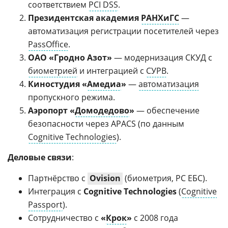
соответствием
PCI DSS
.
Президентская академия
РАНХиГС
—
автоматизация регистрации посетителей через
PassOffice
.
ОАО «Гродно Азот»
— модернизация СКУД с
биометрией
и интеграцией с
СУРВ
.
Киностудия «
Амедиа
»
—
автоматизация
пропускного режима.
Аэропорт «
Домодедово
»
— обеспечение
безопасности через APACS (по данным
Cognitive Technologies
).
Деловые связи
:
Партнёрство с
Ovision
(биометрия, РС ЕБС).
Интеграция с
Cognitive Technologies
(
Cognitive
Passport
).
Сотрудничество с
«
Крок
»
с 2008 года