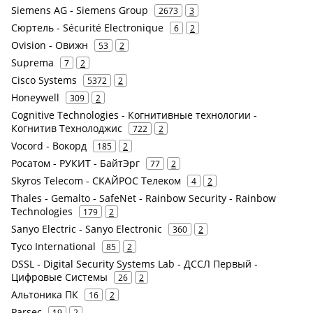
Siemens AG - Siemens Group
2673
3
Сюртель - Sécurité Electronique
6
2
Ovision - Овижн
53
2
Suprema
7
2
Cisco Systems
5372
2
Honeywell
309
2
Cognitive Technologies - Когнитивные технологии -
Когнитив Технолоджис
722
2
Vocord - Вокорд
185
2
Росатом - РУКИТ - БайтЭрг
77
2
Skyros Telecom - СКАЙРОС Телеком
4
2
Thales - Gemalto - SafeNet - Rainbow Security - Rainbow
Technologies
179
2
Sanyo Electric - Sanyo Electronic
360
2
Tyco International
85
2
DSSL - Digital Security Systems Lab - ДССЛ Первый -
Цифровые Системы
26
2
Альтоника ПК
16
2
Parsec
19
2