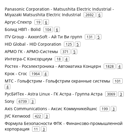
Panasonic Corporation - Matsushita Electric Industrial -
Miyazaki Matsushita Electric Industrial
2692
6
Аргус-Спектр
19
6
Болид НВП - Bolid
104
6
ITV Group - AxxonSoft - Ай Ти Ви групп
131
5
HID Global - HID Corporation
125
5
АРМО ГК - АРМО-Системы
371
5
Интегра-С Консорциум
18
4
Ростех - Росэлектроника - Автоматика Концерн
1828
4
Крок - Croc
1964
4
МТС - Гольфстрим - Гольфстрим охранные системы
101
4
РусБИТех - Astra Linux - ГК Астра - Группа Астра
3069
3
Sony
6739
3
Axis Communications - Аксис Коммуникейшнс
199
3
JVC Kenwood
422
3
Формула Безопасности ФПК - Финансово-промышленной
корпорация
11
3