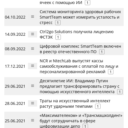
ячеек с помощью ИИ
1
Система мониторинга здоровья рабочих
04.10.2022
SmartTeam может измерить усталость и
стресс
1
Ctrl2go Solutions получила лицензию
14.09.2022
ФСТЭК
1
Цифровой комплекс SmartTeam включен
08.09.2022
в реестр отечественного ПО
1
NCR и NtechLab выпустят кассы
17.12.2021
самообслуживания c оплатой по лицу и
персонализированной рекламой
1
Десятилетие ИИ: Владимир Путин
29.06.2021
предлагает трансформировать страну с
помощью искусственного интеллекта
1
Траты на искусственный интеллект
28.06.2021
растут ударными темпами
1
«Максимателеком» и «Трансмашхолдинг»
25.06.2021
будут сотрудничать в сфере
цифровизации депо
1