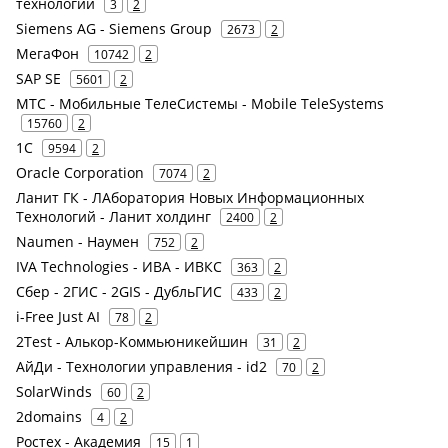
технологий
3
2
Siemens AG - Siemens Group
2673
2
МегаФон
10742
2
SAP SE
5601
2
МТС - Мобильные ТелеСистемы - Mobile TeleSystems
15760
2
1С
9594
2
Oracle Corporation
7074
2
Ланит ГК - ЛАборатория Новых Информационных
Технологий - Ланит холдинг
2400
2
Naumen - Наумен
752
2
IVA Technologies - ИВА - ИВКС
363
2
Сбер - 2ГИС - 2GIS - ДубльГИС
433
2
i-Free Just AI
78
2
2Test - Алькор-Коммьюникейшин
31
2
АйДи - Технологии управления - id2
70
2
SolarWinds
60
2
2domains
4
2
Ростех - Академия
15
1