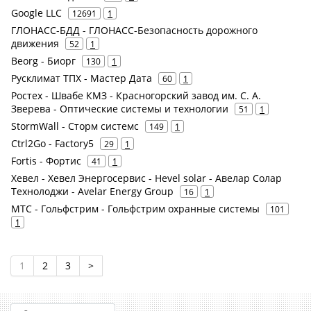
Google LLC
12691
1
ГЛОНАСС-БДД - ГЛОНАСС-Безопасность дорожного
движения
52
1
Beorg - Биорг
130
1
Русклимат ТПХ - Мастер Дата
60
1
Ростех - Швабе КМЗ - Красногорский завод им. С. А.
Зверева - Оптические системы и технологии
51
1
StormWall - Сторм системс
149
1
Ctrl2Go - Factory5
29
1
Fortis - Фортис
41
1
Хевел - Хевел Энергосервис - Hevel solar - Авелар Солар
Технолоджи - Avelar Energy Group
16
1
МТС - Гольфстрим - Гольфстрим охранные системы
101
1
1
2
3
>