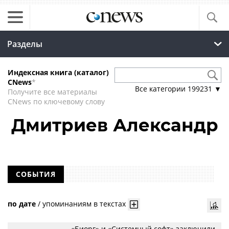
Разделы
Индексная книга (каталог)
CNews
*
Все категории
199231
▼
Получите все материалы
CNews по ключевому слову
Дмитриев Александр
СОБЫТИЯ
по дате
/
упоминаниям в текстах
«Биорг» и «Системный софт» заключили