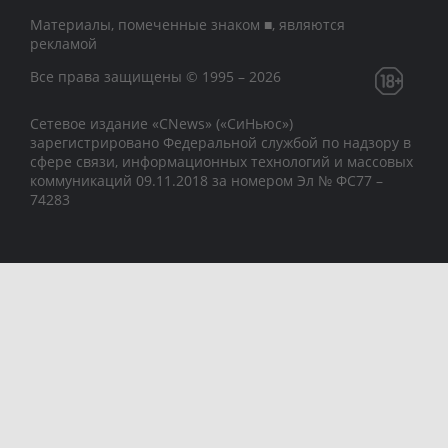
Материалы, помеченные знаком ■, являются
рекламой
Все права защищены © 1995 – 2026
Сетевое издание «CNews» («СиНьюс»)
зарегистрировано Федеральной службой по надзору в
сфере связи, информационных технологий и массовых
коммуникаций 09.11.2018 за номером Эл № ФС77 –
74283