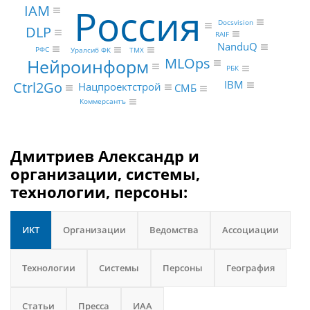
Россия
IAM
Docsvision
DLP
RAIF
NanduQ
РФС
Уралсиб ФК
ТМХ
MLOps
Нейроинформ
РБК
IBM
Ctrl2Go
Нацпроектстрой
СМБ
Коммерсантъ
Дмитриев Александр и
организации, системы,
технологии, персоны:
ИКТ
Организации
Ведомства
Ассоциации
Технологии
Системы
Персоны
География
Статьи
Пресса
ИАА