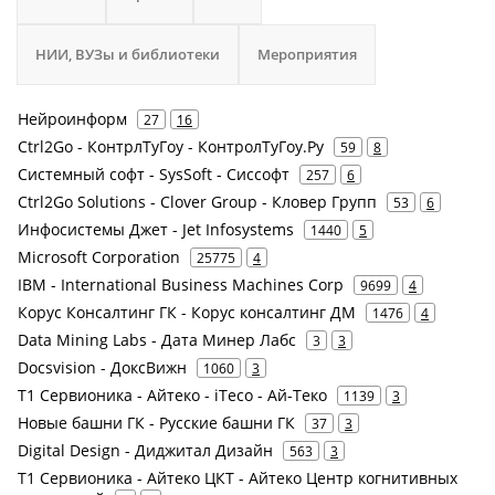
НИИ, ВУЗы и библиотеки
Мероприятия
Нейроинформ
27
16
Ctrl2Go - КонтрлТуГоу - КонтролТуГоу.Ру
59
8
Системный софт - SysSoft - Сиссофт
257
6
Ctrl2Go Solutions - Clover Group - Кловер Групп
53
6
Инфосистемы Джет - Jet Infosystems
1440
5
Microsoft Corporation
25775
4
IBM - International Business Machines Corp
9699
4
Корус Консалтинг ГК - Корус консалтинг ДМ
1476
4
Data Mining Labs - Дата Минер Лабс
3
3
Docsvision - ДоксВижн
1060
3
Т1 Сервионика - Айтеко - iTeco - Ай-Теко
1139
3
Новые башни ГК - Русские башни ГК
37
3
Digital Design - Диджитал Дизайн
563
3
Т1 Сервионика - Айтеко ЦКТ - Айтеко Центр когнитивных