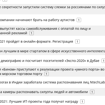
 секретности запустили систему слежки за россиянами по силу
компании начинают брать на работу аутистов
1
выпустят кассы самообслуживания c оплатой по лицу и
ванной рекламой
1
21 пройдет в онлайн-формате. Регистрация
1
ан лучшим в мире стартапом в сфере искусственного интеллект
 демографию и посчитает посетителей «Экспо-2020» в Дубае
1
 и «Бином» приступают к реализации проекта «умного порта» во
м морском торговом порту
1
рогах в Индии заработала система распознавания лиц NtechLab
ла камеры распознавать силуэты людей и автомобили
1
021: Лучшие ИТ-проекты года получат награду
1