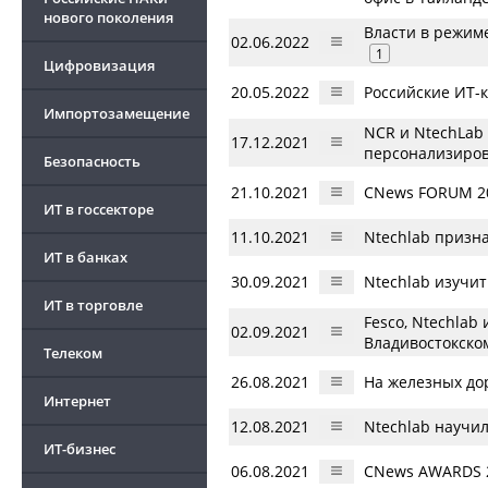
нового поколения
Власти в режиме
02.06.2022
1
Цифровизация
20.05.2022
Российские ИТ-
Импортозамещение
NCR и NtechLab 
17.12.2021
персонализиро
Безопасность
21.10.2021
CNews FORUM 20
ИТ в госсекторе
11.10.2021
Ntechlab призн
ИТ в банках
30.09.2021
Ntechlab изучит
ИТ в торговле
Fesco, Ntechlab
02.09.2021
Владивостокско
Телеком
26.08.2021
На железных до
Интернет
12.08.2021
Ntechlab научи
ИТ-бизнес
06.08.2021
CNews AWARDS 2