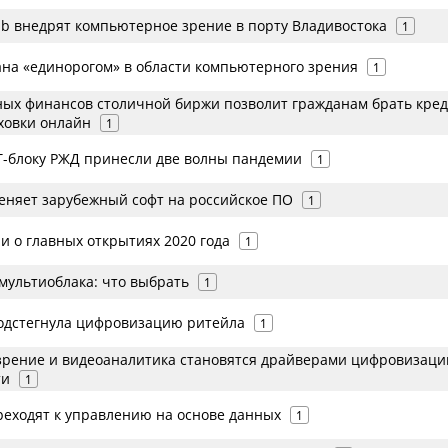
ab внедрят компьютерное зрение в порту Владивостока
1
ана «единорогом» в области компьютерного зрения
1
ых финансов столичной биржи позволит гражданам брать кре
ховки онлайн
1
Т-блоку РЖД принесли две волны пандемии
1
меняет зарубежный софт на российское ПО
1
и о главных открытиях 2020 года
1
мультиоблака: что выбрать
1
одстегнула цифровизацию ритейла
1
рение и видеоаналитика становятся драйверами цифровизаци
ти
1
реходят к управлению на основе данных
1