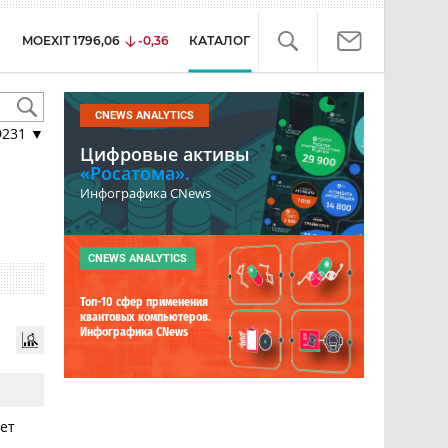
MOEXIT
1796,06
-0,36
КАТАЛОГ
CNEWS ANALYTICS
9231
▼
Цифровые активы
«Росатома».
Инфографика CNews
CNEWS ANALYTICS
Топ-10 сфер применения
квантовых компьютеров.
Инфографика CNews
ет