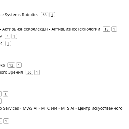
ice Systems Robotics
68
1
 - АктивБизнесКоллекшн - АктивБизнесТехнологии
18
1
ем
4
1
02
1
вка
12
1
ного Зрения
56
1
1
Services - MWS AI - МТС ИИ - MTS AI - Центр искусственного
3
1