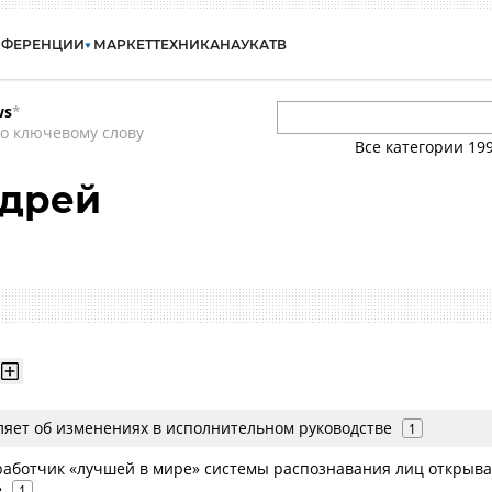
НФЕРЕНЦИИ
МАРКЕТ
ТЕХНИКА
НАУКА
ТВ
ws
*
о ключевому слову
Все категории
19
ндрей
ляет об изменениях в исполнительном руководстве
1
работчик «лучшей в мире» системы распознавания лиц открыва
е
1