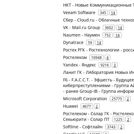
НКТ - Новые Коммуникационные Т
Veeam Software
345
14
Сбер - Cloud.ru - Облачные техно
VK - Mail.ru Group
3602
14
Naumen - Наумен
752
14
Dynatrace
59
14
Ростех РГК - Ростехнологии - рос
Ростелеком
10948
4
Yandex - Яндекс
9216
3
Ланит ГК - ЛАборатория Новых И
F6 - F.A.С.С.T. - Эфшесть - Будуще
киберпреступлениями - Группа А
- ранее Group-IB - Группа инфор
Microsoft Corporation
25775
2
Huawei
4677
2
Ростелеком - Сόлар ГК - Ростелеком
Секьюрити - Солар ПТ
1225
2
Softline - Софтлайн
3743
2