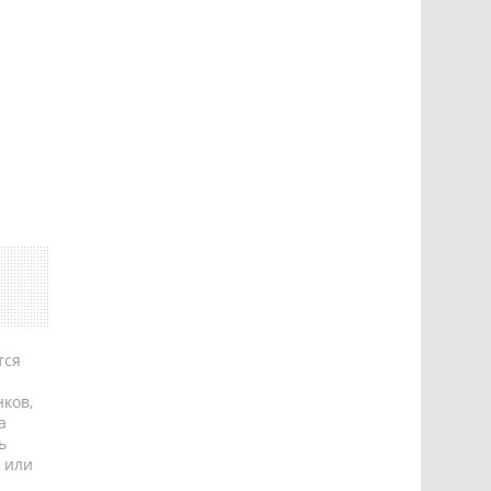
тся
ков,
а
ь
 или