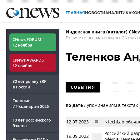
ГЛАВНАЯ
НОВОСТИ
АНАЛИТИКА
КО
Индексная книга (каталог) CNe
Получите все материалы CNews п
CNews FORUM
12 ноября
Теленков А
CNews AWARDS
12 ноября
30 лет рынку ERP
в России
СОБЫТИЯ
Главные
по дате
/
упоминаниям в текстах
ИТ-сценарии
2026
10 лет российского
12.07.2023
NtechLab объяв
бэкапа
Российский раз
19.09.2022
офис в Тайланд
Российские ПАКи