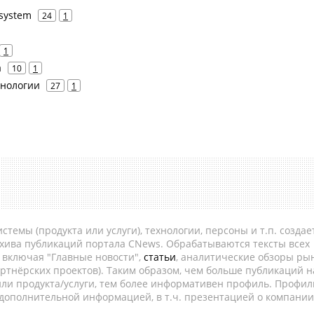
 system
24
1
1
а
10
1
хнологии
27
1
темы (продукта или услуги), технологии, персоны и т.п. создае
рхива публикаций портала CNews. Обрабатываются тексты всех
, включая "Главные новости",
статьи
, аналитические обзоры рын
ртнёрских проектов). Таким образом, чем больше публикаций н
ли продукта/услуги, тем более информативен профиль. Профил
 дополнительной информацией, в т.ч. презентацией о компании