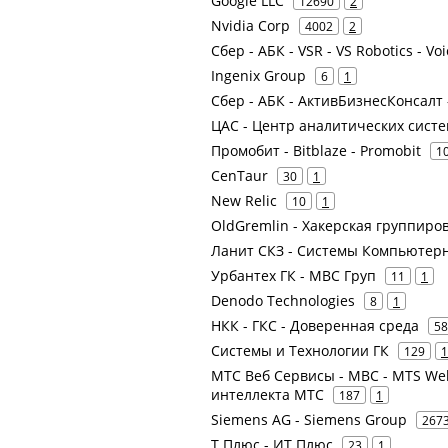
Google LLC
12690
2
Nvidia Corp
4002
2
Сбер - АБК - VSR - VS Robotics - Vo
Ingenix Group
6
1
Сбер - АБК - АктивБизнесКонсалт
ЦАС - Центр аналитических сист
Промобит - Bitblaze - Promobit
1
CenTaur
30
1
New Relic
10
1
OldGremlin - Хакерская группиро
Ланит СКЗ - Системы Компьютер
Урбантех ГК - МВС Груп
11
1
Denodo Technologies
8
1
НКК - ГКС - Доверенная среда
58
Системы и Технологии ГК
129
1
МТС Веб Сервисы - МВС - MTS Web 
интеллекта МТС
187
1
Siemens AG - Siemens Group
267
Т Плюс - ИТ Плюс
23
1