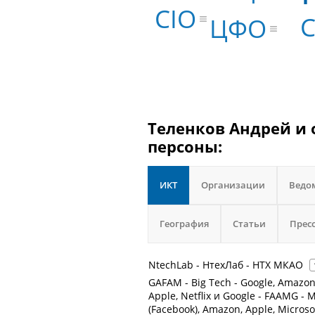
CIO
ЦФО
Теленков Андрей и 
персоны:
ИКТ
Организации
Ведо
География
Статьи
Прес
NtechLab - НтехЛаб - НТХ МКАО
GAFAM - Big Tech - Google, Amazon,
Apple, Netflix и Google - FAAMG - 
(Facebook), Amazon, Apple, Microso