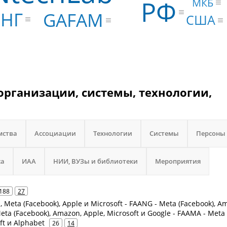
РФ
МКБ
СНГ
GAFAM
США
организации, системы, технологии,
мства
Ассоциации
Технологии
Системы
Персоны
са
ИАА
НИИ, ВУЗы и библиотеки
Мероприятия
188
27
 Meta (Facebook), Apple и Microsoft - FAANG - Meta (Facebook), A
Meta (Facebook), Amazon, Apple, Microsoft и Google - FAAMA - Meta
ft и Alphabet
26
14