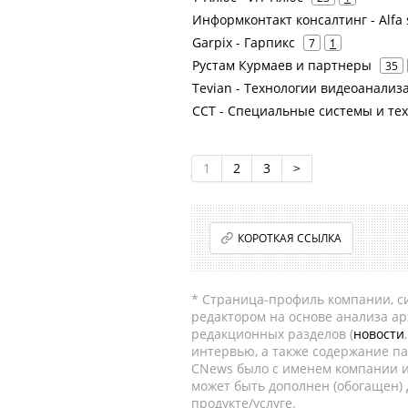
Информконтакт консалтинг - Alfa
Garpix - Гарпикс
7
1
Рустам Курмаев и партнеры
35
Tevian - Технологии видеоанализ
ССТ - Специальные системы и те
1
2
3
>
КОРОТКАЯ ССЫЛКА
* Страница-профиль компании, сис
редактором на основе анализа а
редакционных разделов (
новости
интервью, а также содержание па
CNews было с именем компании и
может быть дополнен (обогащен)
продукте/услуге.