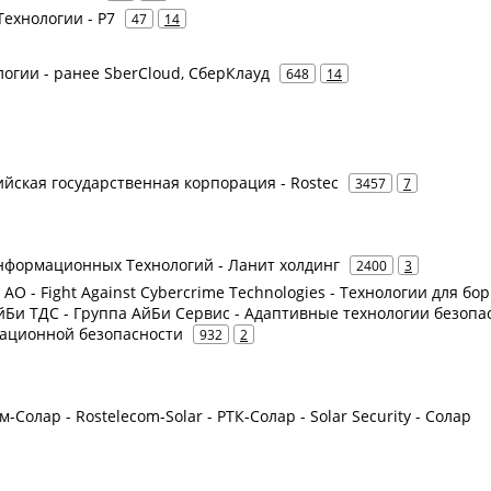
ехнологии - Р7
47
14
логии - ранее SberCloud, СберКлауд
648
14
сийская государственная корпорация - Rostec
3457
7
нформационных Технологий - Ланит холдинг
2400
3
е АО - Fight Against Cybercrime Technologies - Технологии для бо
йБи ТДС - Группа АйБи Сервис - Адаптивные технологии безопа
мационной безопасности
932
2
-Солар - Rostelecom-Solar - РТК-Солар - Solar Security - Солар