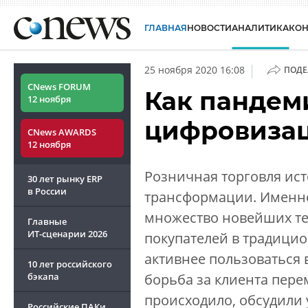
ГЛАВНАЯ
НОВОСТИ
АНАЛИТИКА
КО
|
25 ноября 2020 16:08
ПОДЕ
CNews FORUM
Как пандем
12 ноября
цифровиза
CNews AWARDS
12 ноября
Розничная торговля ис
30 лет рынку ERP
в России
трансформации. Именно
множество новейших те
Главные
ИТ-сценарии
2026
покупателей в традици
активнее пользоваться
10 лет российского
бэкапа
борьба за клиента пере
происходило, обсудили 
Российские ПАКи