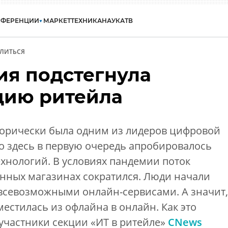
НФЕРЕНЦИИ
МАРКЕТ
ТЕХНИКА
НАУКА
ТВ
ЛИТЬСЯ
ия подстегнула
цию ритейла
торически была одним из лидеров цифровой
 здесь в первую очередь апробировалось
хнологий. В условиях пандемии поток
онных магазинах сократился. Люди начали
 всевозможными онлайн-сервисами. А значит,
местилась из офлайна в онлайн. Как это
участники секции «ИТ в ритейле»
CNews