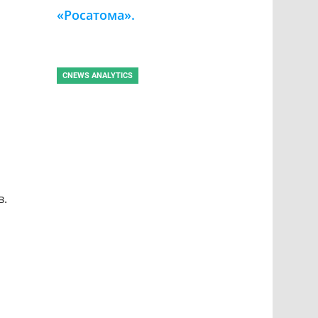
Цифровые активы
«Росатома».
Инфографика CNews
CNEWS ANALYTICS
Топ-10 сфер применения
квантовых компьютеров.
Инфографика CNews
в.