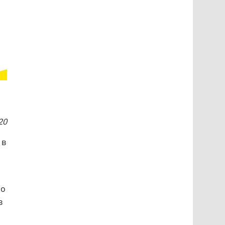
20
 в
По
в