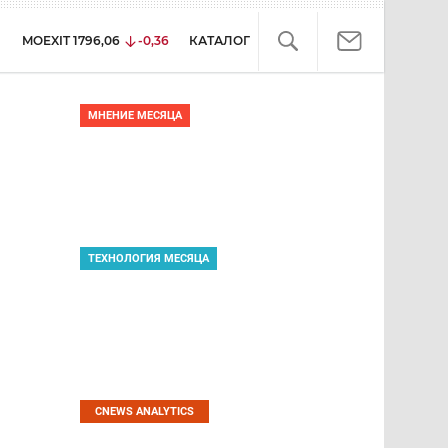
MOEXIT
1796,06
-0,36
КАТАЛОГ
МНЕНИЕ МЕСЯЦА
Почему соответствие
стандартам не гарантирует
защиту от киберугроз
ТЕХНОЛОГИЯ МЕСЯЦА
Как выбрать сервер
для ЦОД и не прогадать
в перспективе
CNEWS ANALYTICS