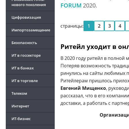
FORUM
2020.
нового поколения
Цифровизация
страницы:
1
2
3
4
Импортозамещение
Безопасность
Ритейл уходит в он
ИТ в госсекторе
В 2020 году ритейл в полной
Потеряв возможность традиц
ИТ в банках
ринулись на сайты любимых 
Ритейлерам пришлось приложи
ИТ в торговле
Евгений Мищенко
, руковод
Телеком
рассказал, что в его компан
доставки, а работать с партне
Интернет
Организаци
ИТ-бизнес