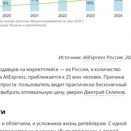
Источник:
AliExpress Россия
, 20
одавцов на маркетплейсе — из России, а количество
 AliExpress, приближается к 25 млн человек. Причина
проста: пользователь видит практически бесконечный
 выбрать оптимальную цену, уверен
Дмитрий Селихов
.
ти
и облегчила, и усложнила жизнь ритейлерам. С одной
 дополнительные каналы
сбыта
продукции, с другой,