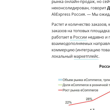
рынка онлайн-продаж, но сей
неконсолидирован, говорит
Д
AliExpress Россия. — Мы ожи
Растет и количество заказов,
заказов на топовых площадках
работает
в России
недавно и 
взаимодополняемых направле
коммерцию (интеграцию товар
локальный
маркетплейс
.
Росс