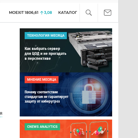
MOEXIT
1806,61
3,08
КАТАЛОГ
ТЕХНОЛОГИЯ МЕСЯЦА
Как выбрать сервер
для ЦОД и не прогадать
в перспективе
МНЕНИЕ МЕСЯЦА
Почему соответствие
стандартам не гарантирует
защиту от киберугроз
я
CNEWS ANALYTICS