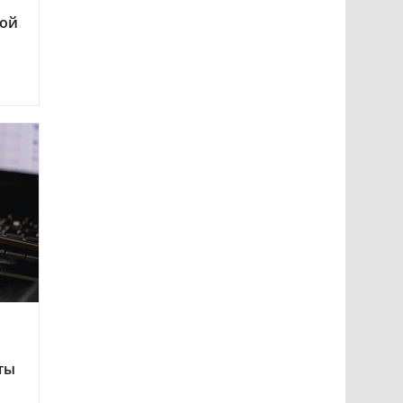
ой
ты