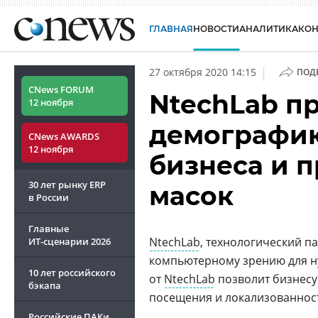
ГЛАВНАЯ
НОВОСТИ
АНАЛИТИКА
КО
|
27 октября 2020 14:15
ПОД
CNews FORUM
NtechLab п
12 ноября
демографию
CNews AWARDS
12 ноября
бизнеса и 
30 лет рынку ERP
масок
в России
Главные
NtechLab
, технологический п
ИТ-сценарии
2026
компьютерному зрению для н
10 лет российского
от
NtechLab
позволит бизнесу
бэкапа
посещения и локализованнос
Российские ПАКи