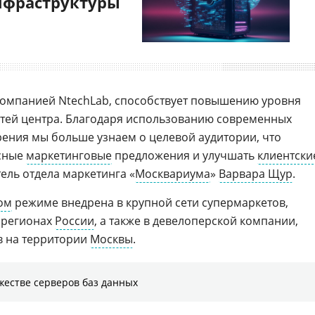
нфраструктуры
 компанией NtechLab, способствует повышению уровня
стей центра. Благодаря использованию современных
ения мы больше узнаем о целевой аудитории, что
есные
маркетинговые
предложения и улучшать
клиентски
тель отдела маркетинга «
Москвариума
»
Варвара Щур
.
ом
режиме внедрена в крупной сети супермаркетов,
 регионах
России
, а также в девелоперской компании,
 на территории
Москвы
.
жестве серверов баз данных