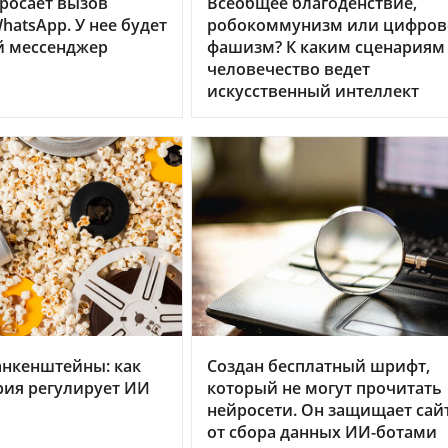
бросает вызов
Всеобщее благоденствие,
hatsApp. У нее будет
робокоммунизм или цифров
й мессенджер
фашизм? К каким сценариям
человечество ведет
искусственный интеллект
анкенштейны: как
Создан бесплатный шрифт,
рия регулирует ИИ
который не могут прочитать
нейросети. Он защищает сай
от сбора данных ИИ-ботами