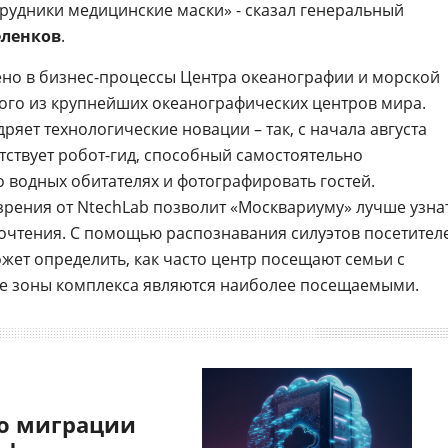
трудники медицинские маски» - сказал генеральный
еленков
.
но в бизнес-процессы Центра океанографии и морской
ого из крупнейших океанографических центров мира.
яет технологические новации – так, с начала августа
тствует робот-гид, способный самостоятельно
о водных обитателях и фотографировать гостей.
рения от NtechLab позволит «Москвариуму» лучше узна
почтения. С помощью распознавания силуэтов посетител
жет определить, как часто центр посещают семьи с
ие зоны комплекса являются наиболее посещаемыми.
о миграции