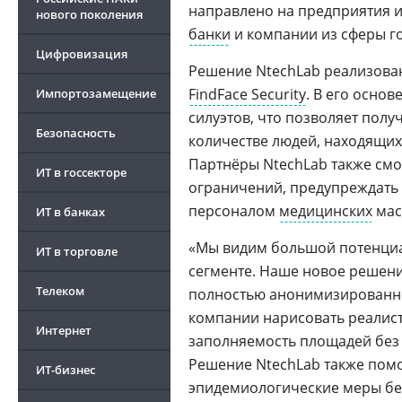
направлено на предприятия 
нового поколения
банки
и компании из сферы г
Цифровизация
Решение NtechLab реализова
FindFace Security
. В его осно
Импортозамещение
силуэтов, что позволяет по
Безопасность
количестве людей, находящих
Партнёры NtechLab также см
ИТ в госсекторе
ограничений, предупреждать
персоналом
медицинских
мас
ИТ в банках
«Мы видим большой потенциал
ИТ в торговле
сегменте. Наше новое решени
Телеком
полностью анонимизированн
компании нарисовать реалист
Интернет
заполняемость площадей без 
Решение NtechLab также пом
ИТ-бизнес
эпидемиологические меры без