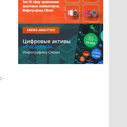
Топ-10 сфер применения
квантовых компьютеров.
Инфографика CNews
CNEWS ANALYTICS
Цифровые активы
«Росатома».
Инфографика CNews
с-