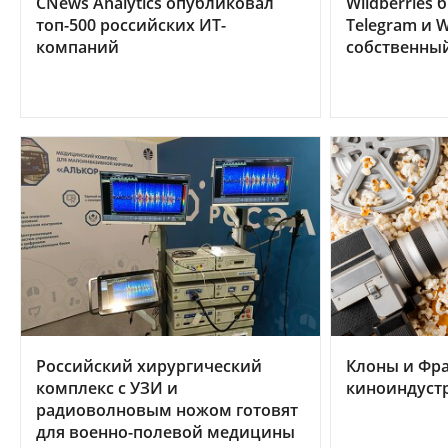
CNews Analytics опубликовал
Wildberries 
топ-500 российских ИТ-
Telegram и W
компаний
собственны
Российский хирургический
Клоны и Фр
комплекс с УЗИ и
киноиндуст
радиоволновым ножом готовят
для военно-полевой медицины