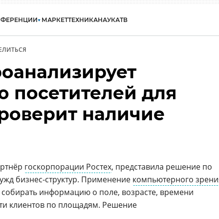
НФЕРЕНЦИИ
МАРКЕТ
ТЕХНИКА
НАУКА
ТВ
ЕЛИТЬСЯ
роанализирует
 посетителей для
проверит наличие
артнёр
госкорпорации Ростех
, представила решение по
ужд бизнес-структур. Применение
компьютерного зрени
 собирать информацию о поле, возрасте, времени
ти клиентов по площадям. Решение