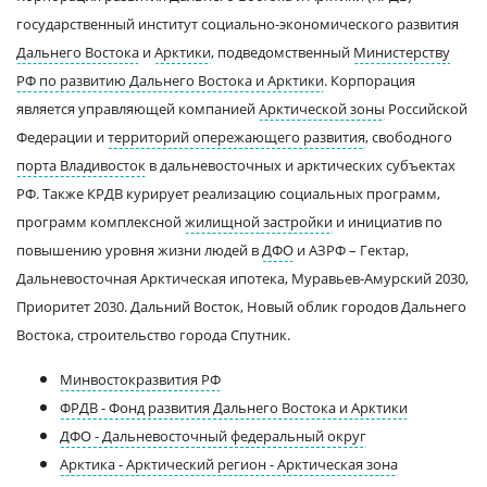
государственный институт социально-экономического развития
Дальнего Востока
и
Арктики
, подведомственный
Министерству
РФ по развитию Дальнего Востока и Арктики
. Корпорация
является управляющей компанией
Арктической зоны
Российской
Федерации и
территорий опережающего развития
, свободного
порта Владивосток
в дальневосточных и арктических субъектах
РФ. Также КРДВ курирует реализацию социальных программ,
программ комплексной
жилищной застройки
и инициатив по
повышению уровня жизни людей в
ДФО
и АЗРФ – Гектар,
Дальневосточная Арктическая ипотека, Муравьев-Амурский 2030,
Приоритет 2030. Дальний Восток, Новый облик городов Дальнего
Востока, строительство города Спутник.
Минвостокразвития РФ
ФРДВ - Фонд развития Дальнего Востока и Арктики
ДФО - Дальневосточный федеральный округ
Арктика - Арктический регион - Арктическая зона