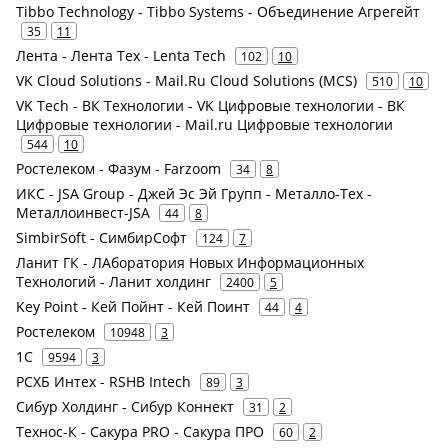
Tibbo Technology - Tibbo Systems - Объединение Агрегейт
35
11
Лента - Лента Тех - Lenta Tech
102
10
VK Cloud Solutions - Mail.Ru Cloud Solutions (MCS)
510
10
VK Tech - ВК Технологии - VK Цифровые технологии - ВК
Цифровые технологии - Mail.ru Цифровые технологии
544
10
Ростелеком - Фазум - Farzoom
34
8
ИКС - JSA Group - Джей Эс Эй Групп - Металло-Тех -
Металлоинвест-JSA
44
8
SimbirSoft - СимбирСофт
124
7
Ланит ГК - ЛАборатория Новых Информационных
Технологий - Ланит холдинг
2400
5
Key Point - Кей Пойнт - Кей Поинт
44
4
Ростелеком
10948
3
1С
9594
3
РСХБ Интех - RSHB Intech
89
3
Сибур Холдинг - Сибур Коннект
31
2
Технос-К - Сакура PRO - Сакура ПРО
60
2