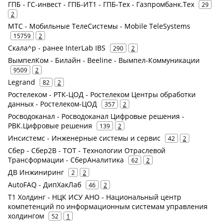
ГПБ - ГС-инвест - ГПБ-ИТ1 - ГПБ-Тех - Газпромбанк.Тех
29
2
МТС - Мобильные ТелеСистемы - Mobile TeleSystems
15759
2
Скала^р - ранее InterLab IBS
290
2
ВымпелКом - Билайн - Beeline - Вымпел-Коммуникации
9509
2
Legrand
82
2
Ростелеком - РТК-ЦОД - Ростелеком Центры обработки
данных - Ростелеком-ЦОД
357
2
Росводоканал - Росводоканал Цифровые решения -
РВК.Цифровые решения
139
2
Инсистемс - Инженерные системы и сервис
42
2
Сбер - Сбер2В - ТОТ - Технологии Отраслевой
Трансформации - СберАналитика
62
2
ДВ Инжиниринг
2
2
AutoFAQ - ДипХакЛаб
46
2
Т1 Холдинг - НЦК ИСУ АНО - Национальный центр
компетенций по информационным системам управления
холдингом
52
1