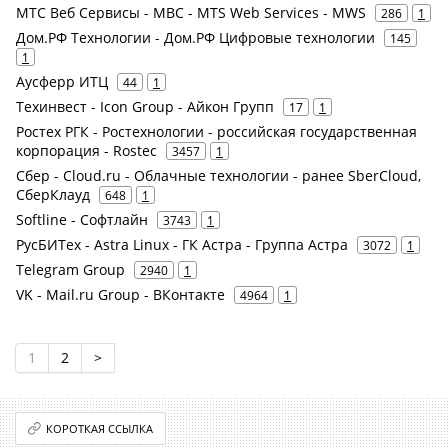
МТС Веб Сервисы - МВС - MTS Web Services - MWS
286
1
Дом.РФ Технологии - Дом.РФ Цифровые технологии
145
1
Аусферр ИТЦ
44
1
Техинвест - Icon Group - Айкон Групп
17
1
Ростех РГК - Ростехнологии - российская государственная
корпорация - Rostec
3457
1
Сбер - Cloud.ru - Облачные технологии - ранее SberCloud,
СберКлауд
648
1
Softline - Софтлайн
3743
1
РусБИТех - Astra Linux - ГК Астра - Группа Астра
3072
1
Telegram Group
2940
1
VK - Mail.ru Group - ВКонтакте
4964
1
1
2
>
КОРОТКАЯ ССЫЛКА