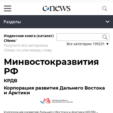
Разделы
Индексная книга (каталог)
CNews
*
Все категории
199231
▼
Получите все материалы
CNews по ключевому слову
Минвостокразвития
РФ
КРДВ
Корпорация развития Дальнего Востока
и Арктики
Корпорация развития Дальнего Востока и Арктики (КРДВ) –