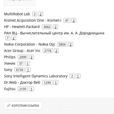
MultiRobot Lab
2
2
Kismet Acquisition One - Kismet-I
41
2
HP - Hewlett-Packard
3662
2
РАН ВЦ - Вычислительный центр им. А. А. Дородницына
7
2
Nokia Corporation - Nokia Oyj
5804
2
Acer Group - Acer Inc
2776
2
Philips
2099
2
Умник
37
1
Sony
6739
1
Sony Intelligent Dynamics Laboratory
2
1
Dr.Web - Доктор Веб
1294
1
Fujitsu
2105
1
КОРОТКАЯ ССЫЛКА