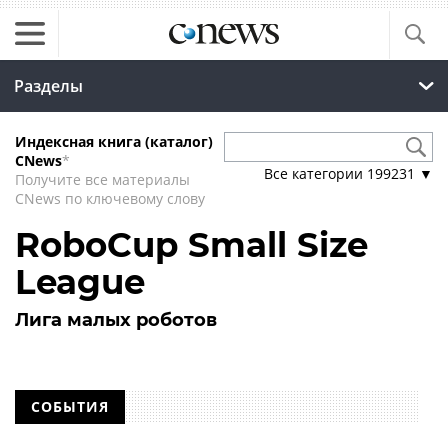
Разделы
Индексная книга (каталог)
CNews
*
Все категории
199231
▼
Получите все материалы
CNews по ключевому слову
RoboCup Small Size
League
Лига малых роботов
СОБЫТИЯ