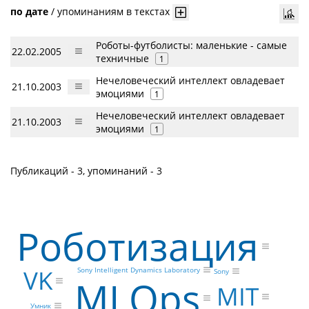
по дате
/
упоминаниям в текстах
Роботы-футболисты: маленькие - самые
22.02.2005
техничные
1
Нечеловеческий интеллект овладевает
21.10.2003
эмоциями
1
Нечеловеческий интеллект овладевает
21.10.2003
эмоциями
1
Публикаций - 3, упоминаний - 3
Роботизация
VK
Sony Intelligent Dynamics Laboratory
Sony
MLOps
MIT
Умник